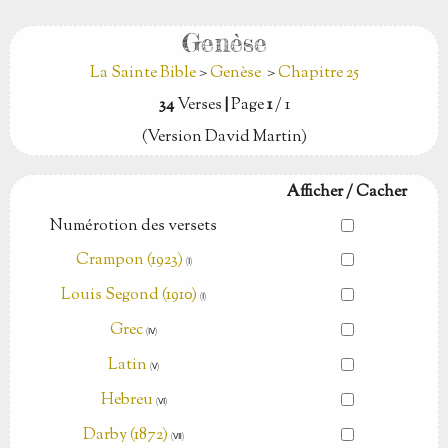
Genèse
La Sainte Bible
>
Genèse
>
Chapitre 25
34
Verses
|
Page
1
/ 1
(Version David Martin)
Afficher / Cacher
Numérotion des versets
Crampon (1923)
(Ⅰ)
Louis Segond (1910)
(Ⅰ)
Grec
(Ⅳ)
Latin
(Ⅴ)
Hebreu
(Ⅵ)
Darby (1872)
(Ⅶ)