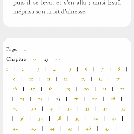
puis il se leva, et s’en alla ; ainsi Esaü
méprisa son droit d’aînesse.
Page:
1
Chapitre
<<
25
>>
1
|
2
|
3
|
4
|
5
|
6
|
7
|
8
|
9
|
10
|
11
|
12
|
13
|
14
|
15
|
16
|
17
|
18
|
19
|
20
|
21
|
22
|
23
|
24
|
25
|
26
|
27
|
28
|
29
|
30
|
31
|
32
|
33
|
34
|
35
|
36
|
37
|
38
|
39
|
40
|
41
|
42
|
43
|
44
|
45
|
46
|
47
|