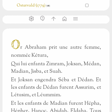
Ostervald (1779)
(Ⅷ)
settings
contact_support
arrow_upward
home
menu
O
r Abraham prit une autre femme,
nommée Kétura,
Qui lui enfanta Zimram, Joksan, Médan,
Madian, Jisba, et Suah.
Et Joksan engendra Séba et Dédan. Et
les enfants de Dédan furent Assurim, et
Létusim, et Léummim.
Et les enfants de Madian furent Hépha,
Hépher, Hanoc, Abidah, Eldaha. Tous