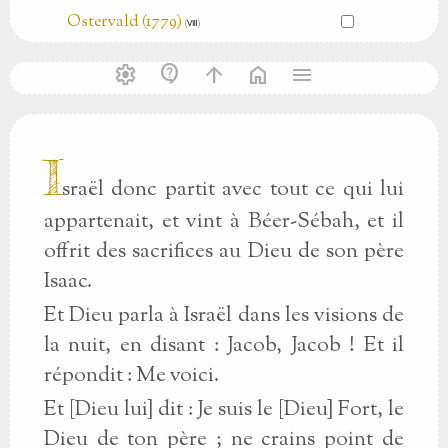
Ostervald (1779)
(Ⅷ)
settings
contact_support
arrow_upward
home
menu
I
sraël donc partit avec tout ce qui lui
appartenait, et vint à Béer-Sébah, et il
offrit des sacrifices au Dieu de son père
Isaac.
Et Dieu parla à Israël dans les visions de
la nuit, en disant : Jacob, Jacob ! Et il
répondit : Me voici.
Et [Dieu lui] dit : Je suis le [Dieu] Fort, le
Dieu de ton père ; ne crains point de