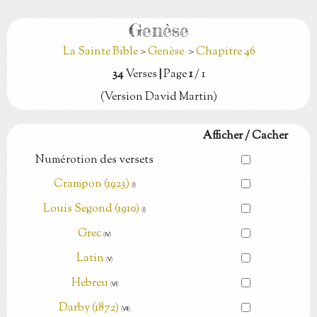
Genèse
La Sainte Bible
>
Genèse
>
Chapitre 46
34
Verses
|
Page
1
/ 1
(Version David Martin)
Afficher / Cacher
Numérotion des versets
Crampon (1923)
(Ⅰ)
Louis Segond (1910)
(Ⅰ)
Grec
(Ⅳ)
Latin
(Ⅴ)
Hebreu
(Ⅵ)
Darby (1872)
(Ⅶ)