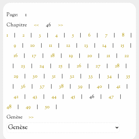
Page:
1
Chapitre
<<
46
>>
1
|
2
|
3
|
4
|
5
|
6
|
7
|
8
|
9
|
10
|
11
|
12
|
13
|
14
|
15
|
16
|
17
|
18
|
19
|
20
|
21
|
22
|
23
|
24
|
25
|
26
|
27
|
28
|
29
|
30
|
31
|
32
|
33
|
34
|
35
|
36
|
37
|
38
|
39
|
40
|
41
|
42
|
43
|
44
|
45
|
46
|
47
|
48
|
49
|
50
|
Genèse
>>