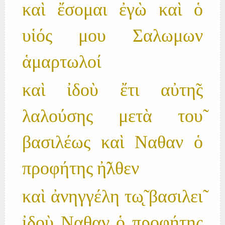
καὶ ἔσομαι ἐγὼ καὶ ὁ
υἱός μου Σαλωμων
ἁμαρτωλοί
καὶ ἰδοὺ ἔτι αὐτη̃ς
λαλούσης μετὰ του̃
βασιλέως καὶ Ναθαν ὁ
προφήτης ἠ̃λθεν
καὶ ἀνηγγέλη τω̨̃ βασιλει̃
ἰδοὺ Ναθαν ὁ προφήτης