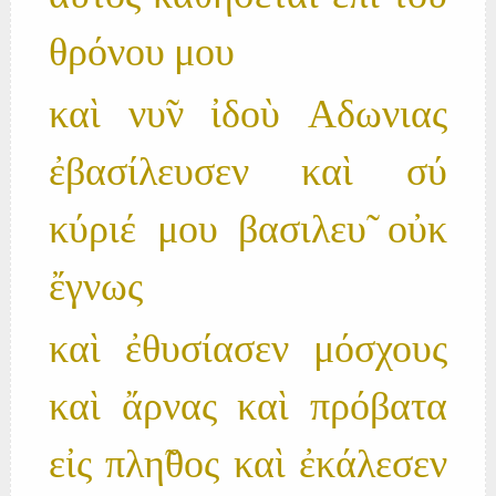
θρόνου μου
καὶ νυ̃ν ἰδοὺ Αδωνιας
ἐβασίλευσεν καὶ σύ
κύριέ μου βασιλευ̃ οὐκ
ἔγνως
καὶ ἐθυσίασεν μόσχους
καὶ ἄρνας καὶ πρόβατα
εἰς πλη̃θος καὶ ἐκάλεσεν