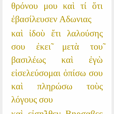
θρόνου μου καὶ τί ὅτι
ἐβασίλευσεν Αδωνιας
καὶ ἰδοὺ ἔτι λαλούσης
σου ἐκει̃ μετὰ του̃
βασιλέως καὶ ἐγὼ
εἰσελεύσομαι ὀπίσω σου
καὶ πληρώσω τοὺς
λόγους σου