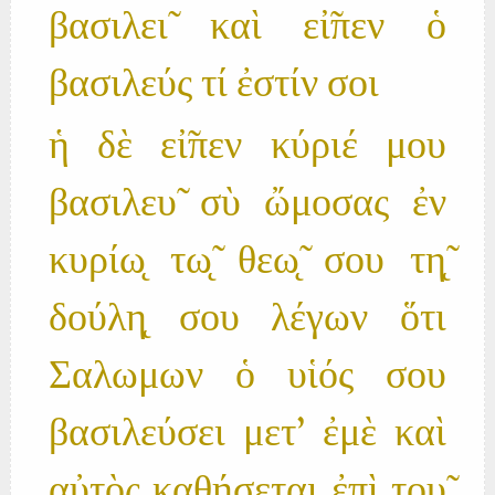
βασιλει̃ καὶ εἰ̃πεν ὁ
βασιλεύς τί ἐστίν σοι
ἡ δὲ εἰ̃πεν κύριέ μου
βασιλευ̃ σὺ ὤμοσας ἐν
κυρίω̨ τω̨̃ θεω̨̃ σου τη̨̃
δούλη̨ σου λέγων ὅτι
Σαλωμων ὁ υἱός σου
βασιλεύσει μετ' ἐμὲ καὶ
αὐτὸς καθήσεται ἐπὶ του̃