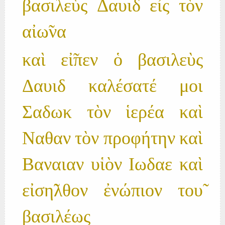
βασιλεὺς Δαυιδ εἰς τὸν
αἰω̃να
καὶ εἰ̃πεν ὁ βασιλεὺς
Δαυιδ καλέσατέ μοι
Σαδωκ τὸν ἱερέα καὶ
Ναθαν τὸν προφήτην καὶ
Βαναιαν υἱὸν Ιωδαε καὶ
εἰση̃λθον ἐνώπιον του̃
βασιλέως