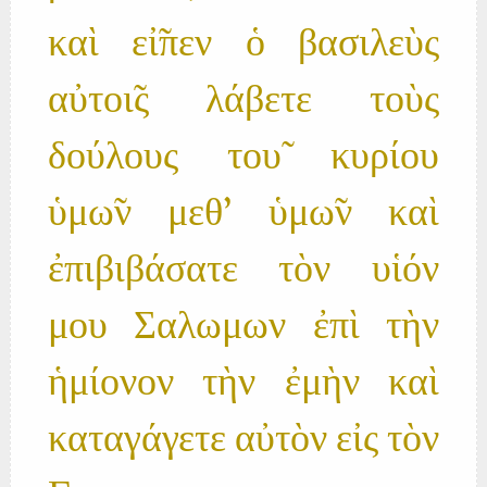
καὶ εἰ̃πεν ὁ βασιλεὺς
αὐτοι̃ς λάβετε τοὺς
δούλους του̃ κυρίου
ὑμω̃ν μεθ' ὑμω̃ν καὶ
ἐπιβιβάσατε τὸν υἱόν
μου Σαλωμων ἐπὶ τὴν
ἡμίονον τὴν ἐμὴν καὶ
καταγάγετε αὐτὸν εἰς τὸν