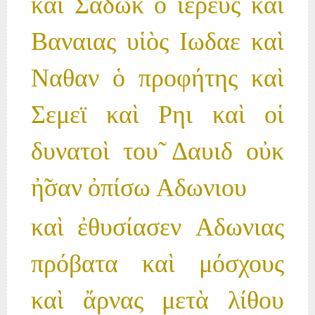
καὶ Σαδωκ ὁ ἱερεὺς καὶ
Βαναιας υἱὸς Ιωδαε καὶ
Ναθαν ὁ προφήτης καὶ
Σεμεϊ καὶ Ρηι καὶ οἱ
δυνατοὶ του̃ Δαυιδ οὐκ
ἠ̃σαν ὀπίσω Αδωνιου
καὶ ἐθυσίασεν Αδωνιας
πρόβατα καὶ μόσχους
καὶ ἄρνας μετὰ λίθου