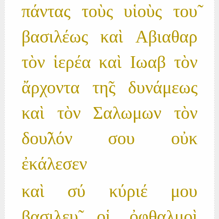
πάντας τοὺς υἱοὺς του̃
βασιλέως καὶ Αβιαθαρ
τὸν ἱερέα καὶ Ιωαβ τὸν
ἄρχοντα τη̃ς δυνάμεως
καὶ τὸν Σαλωμων τὸν
δου̃λόν σου οὐκ
ἐκάλεσεν
καὶ σύ κύριέ μου
βασιλευ̃ οἱ ὀφθαλμοὶ