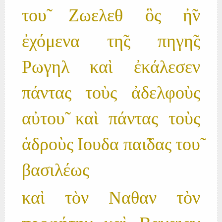
του̃ Ζωελεθ ὃς ἠ̃ν
ἐχόμενα τη̃ς πηγη̃ς
Ρωγηλ καὶ ἐκάλεσεν
πάντας τοὺς ἀδελφοὺς
αὐτου̃ καὶ πάντας τοὺς
ἁδροὺς Ιουδα παι̃δας του̃
βασιλέως
καὶ τὸν Ναθαν τὸν