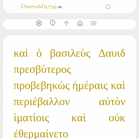
Ostervald (1779)
(Ⅷ)
settings
contact_support
arrow_upward
home
menu
καὶ ὁ βασιλεὺς Δαυιδ
πρεσβύτερος
προβεβηκὼς ἡμέραις καὶ
περιέβαλλον αὐτὸν
ἱματίοις καὶ οὐκ
ἐθερμαίνετο