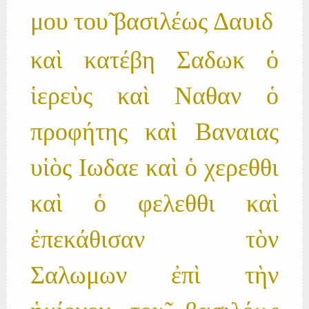
μου του̃ βασιλέως Δαυιδ
καὶ κατέβη Σαδωκ ὁ
ἱερεὺς καὶ Ναθαν ὁ
προφήτης καὶ Βαναιας
υἱὸς Ιωδαε καὶ ὁ χερεθθι
καὶ ὁ φελεθθι καὶ
ἐπεκάθισαν τὸν
Σαλωμων ἐπὶ τὴν