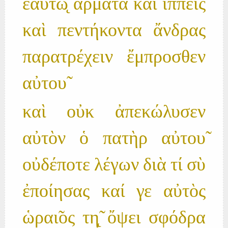
ἑαυτω̨̃ ἅρματα καὶ ἱππει̃ς
καὶ πεντήκοντα ἄνδρας
παρατρέχειν ἔμπροσθεν
αὐτου̃
καὶ οὐκ ἀπεκώλυσεν
αὐτὸν ὁ πατὴρ αὐτου̃
οὐδέποτε λέγων διὰ τί σὺ
ἐποίησας καί γε αὐτὸς
ὡραι̃ος τη̨̃ ὄψει σφόδρα