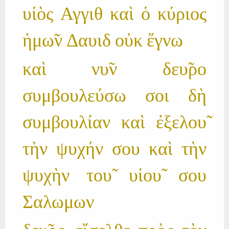
υἱὸς Αγγιθ καὶ ὁ κύριος
ἡμω̃ν Δαυιδ οὐκ ἔγνω
καὶ νυ̃ν δευ̃ρο
συμβουλεύσω σοι δὴ
συμβουλίαν καὶ ἐξελου̃
τὴν ψυχήν σου καὶ τὴν
ψυχὴν του̃ υἱου̃ σου
Σαλωμων