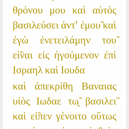
θρόνου μου καὶ αὐτὸς
βασιλεύσει ἀντ' ἐμου̃ καὶ
ἐγὼ ἐνετειλάμην του̃
εἰ̃ναι εἰς ἡγούμενον ἐπὶ
Ισραηλ καὶ Ιουδα
καὶ ἀπεκρίθη Βαναιας
υἱὸς Ιωδαε τω̨̃ βασιλει̃
καὶ εἰ̃πεν γένοιτο οὕτως