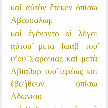
καὶ αὐτὸν ἔτεκεν ὀπίσω
Αβεσσαλωμ
καὶ ἐγένοντο οἱ λόγοι
αὐτου̃ μετὰ Ιωαβ του̃
υἱου̃ Σαρουιας καὶ μετὰ
Αβιαθαρ του̃ ἱερέως καὶ
ἐβοήθουν ὀπίσω
Αδωνιου