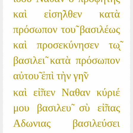
καὶ εἰση̃λθεν κατὰ
πρόσωπον του̃ βασιλέως
καὶ προσεκύνησεν τω̨̃
βασιλει̃ κατὰ πρόσωπον
αὐτου̃ ἐπὶ τὴν γη̃ν
καὶ εἰ̃πεν Ναθαν κύριέ
μου βασιλευ̃ σὺ εἰ̃πας
Αδωνιας βασιλεύσει