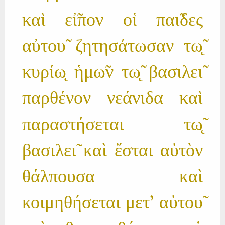
καὶ εἰ̃πον οἱ παι̃δες
αὐτου̃ ζητησάτωσαν τω̨̃
κυρίω̨ ἡμω̃ν τω̨̃ βασιλει̃
παρθένον νεάνιδα καὶ
παραστήσεται τω̨̃
βασιλει̃ καὶ ἔσται αὐτὸν
θάλπουσα καὶ
κοιμηθήσεται μετ' αὐτου̃