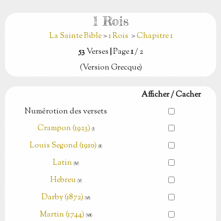
1 Rois
La Sainte Bible
>
1 Rois
>
Chapitre 1
53
Verses
|
Page
1
/ 2
(Version Grecque)
Afficher / Cacher
Numérotion des versets
Crampon (1923)
(Ⅰ)
Louis Segond (1910)
(Ⅱ)
Latin
(Ⅳ)
Hebreu
(Ⅴ)
Darby (1872)
(Ⅵ)
Martin (1744)
(Ⅶ)