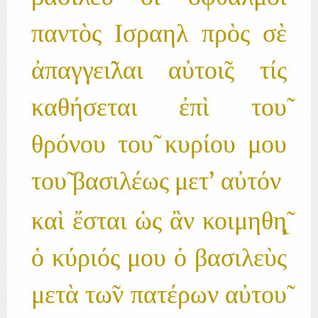
παντὸς Ισραηλ πρὸς σὲ
ἀπαγγει̃λαι αὐτοι̃ς τίς
καθήσεται ἐπὶ του̃
θρόνου του̃ κυρίου μου
του̃ βασιλέως μετ' αὐτόν
καὶ ἔσται ὡς ἂν κοιμηθη̨̃
ὁ κύριός μου ὁ βασιλεὺς
μετὰ τω̃ν πατέρων αὐτου̃