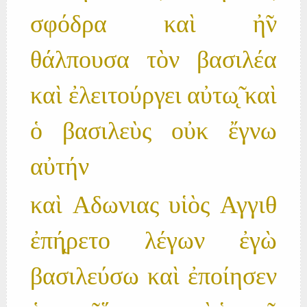
σφόδρα καὶ ἠ̃ν
θάλπουσα τὸν βασιλέα
καὶ ἐλειτούργει αὐτω̨̃ καὶ
ὁ βασιλεὺς οὐκ ἔγνω
αὐτήν
καὶ Αδωνιας υἱὸς Αγγιθ
ἐπή̨ρετο λέγων ἐγὼ
βασιλεύσω καὶ ἐποίησεν