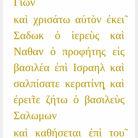
Γιων
καὶ χρισάτω αὐτὸν ἐκει̃
Σαδωκ ὁ ἱερεὺς καὶ
Ναθαν ὁ προφήτης εἰς
βασιλέα ἐπὶ Ισραηλ καὶ
σαλπίσατε κερατίνη̨ καὶ
ἐρει̃τε ζήτω ὁ βασιλεὺς
Σαλωμων
καὶ καθήσεται ἐπὶ του̃