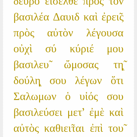
δευ̃ρο εἴσελθε πρὸς τὸν
βασιλέα Δαυιδ καὶ ἐρει̃ς
πρὸς αὐτὸν λέγουσα
οὐχὶ σύ κύριέ μου
βασιλευ̃ ὤμοσας τη̨̃
δούλη̨ σου λέγων ὅτι
Σαλωμων ὁ υἱός σου
βασιλεύσει μετ' ἐμὲ καὶ
αὐτὸς καθιει̃ται ἐπὶ του̃