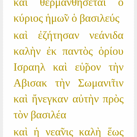
καὶ θερμανθήσεται ὁ
κύριος ἡμω̃ν ὁ βασιλεύς
καὶ ἐζήτησαν νεάνιδα
καλὴν ἐκ παντὸς ὁρίου
Ισραηλ καὶ εὑ̃ρον τὴν
Αβισακ τὴν Σωμανι̃τιν
καὶ ἤνεγκαν αὐτὴν πρὸς
τὸν βασιλέα
καὶ ἡ νεα̃νις καλὴ ἕως