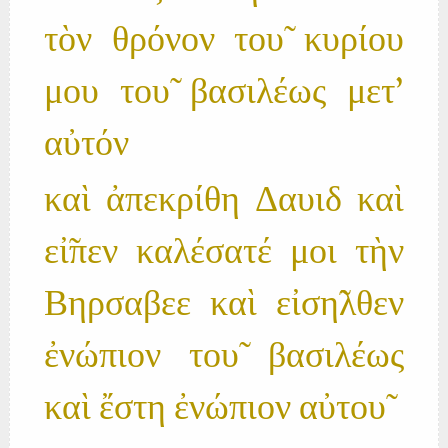
τὸν θρόνον του̃ κυρίου
μου του̃ βασιλέως μετ'
αὐτόν
καὶ ἀπεκρίθη Δαυιδ καὶ
εἰ̃πεν καλέσατέ μοι τὴν
Βηρσαβεε καὶ εἰση̃λθεν
ἐνώπιον του̃ βασιλέως
καὶ ἔστη ἐνώπιον αὐτου̃