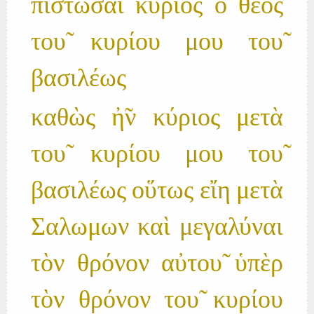
πιστώσαι κύριος ὁ θεὸς
του̃ κυρίου μου του̃
βασιλέως
καθὼς ἠ̃ν κύριος μετὰ
του̃ κυρίου μου του̃
βασιλέως οὕτως εἴη μετὰ
Σαλωμων καὶ μεγαλύναι
τὸν θρόνον αὐτου̃ ὑπὲρ
τὸν θρόνον του̃ κυρίου