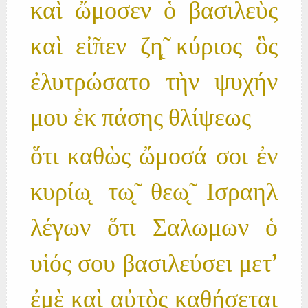
καὶ ὤμοσεν ὁ βασιλεὺς
καὶ εἰ̃πεν ζη̨̃ κύριος ὃς
ἐλυτρώσατο τὴν ψυχήν
μου ἐκ πάσης θλίψεως
ὅτι καθὼς ὤμοσά σοι ἐν
κυρίω̨ τω̨̃ θεω̨̃ Ισραηλ
λέγων ὅτι Σαλωμων ὁ
υἱός σου βασιλεύσει μετ'
ἐμὲ καὶ αὐτὸς καθήσεται