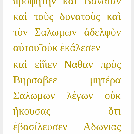
προφήτην καὶ Βαναιαν
καὶ τοὺς δυνατοὺς καὶ
τὸν Σαλωμων ἀδελφὸν
αὐτου̃ οὐκ ἐκάλεσεν
καὶ εἰ̃πεν Ναθαν πρὸς
Βηρσαβεε μητέρα
Σαλωμων λέγων οὐκ
ἤκουσας ὅτι
ἐβασίλευσεν Αδωνιας