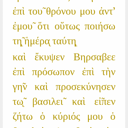
ἐπὶ του̃ θρόνου μου ἀντ'
ἐμου̃ ὅτι οὕτως ποιήσω
τη̨̃ ἡμέρα̨ ταύτη̨
καὶ ἔκυψεν Βηρσαβεε
ἐπὶ πρόσωπον ἐπὶ τὴν
γη̃ν καὶ προσεκύνησεν
τω̨̃ βασιλει̃ καὶ εἰ̃πεν
ζήτω ὁ κύριός μου ὁ