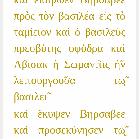
καὶ εἰση̃λθεν Βηρσαβεε
πρὸς τὸν βασιλέα εἰς τὸ
ταμίειον καὶ ὁ βασιλεὺς
πρεσβύτης σφόδρα καὶ
Αβισακ ἡ Σωμανι̃τις ἠ̃ν
λειτουργου̃σα τω̨̃
βασιλει̃
καὶ ἔκυψεν Βηρσαβεε
καὶ προσεκύνησεν τω̨̃