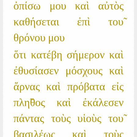
ὀπίσω μου καὶ αὐτὸς
καθήσεται ἐπὶ του̃
θρόνου μου
ὅτι κατέβη σήμερον καὶ
ἐθυσίασεν μόσχους καὶ
ἄρνας καὶ πρόβατα εἰς
πλη̃θος καὶ ἐκάλεσεν
πάντας τοὺς υἱοὺς του̃
βασιλέως καὶ τοὺς