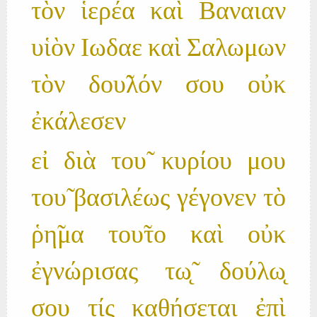
τὸν ἱερέα καὶ Βαναιαν
υἱὸν Ιωδαε καὶ Σαλωμων
τὸν δου̃λόν σου οὐκ
ἐκάλεσεν
εἰ διὰ του̃ κυρίου μου
του̃ βασιλέως γέγονεν τὸ
ῥη̃μα του̃το καὶ οὐκ
ἐγνώρισας τω̨̃ δούλω̨
σου τίς καθήσεται ἐπὶ