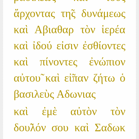
ἄρχοντας τη̃ς δυνάμεως
καὶ Αβιαθαρ τὸν ἱερέα
καὶ ἰδού εἰσιν ἐσθίοντες
καὶ πίνοντες ἐνώπιον
αὐτου̃ καὶ εἰ̃παν ζήτω ὁ
βασιλεὺς Αδωνιας
καὶ ἐμὲ αὐτὸν τὸν
δου̃λόν σου καὶ Σαδωκ