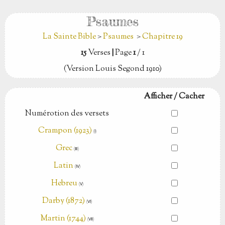
Psaumes
La Sainte Bible
>
Psaumes
>
Chapitre 19
15
Verses
|
Page
1
/ 1
(Version Louis Segond 1910)
Afficher / Cacher
Numérotion des versets
Crampon (1923)
(Ⅰ)
Grec
(Ⅲ)
Latin
(Ⅳ)
Hebreu
(Ⅴ)
Darby (1872)
(Ⅵ)
Martin (1744)
(Ⅶ)