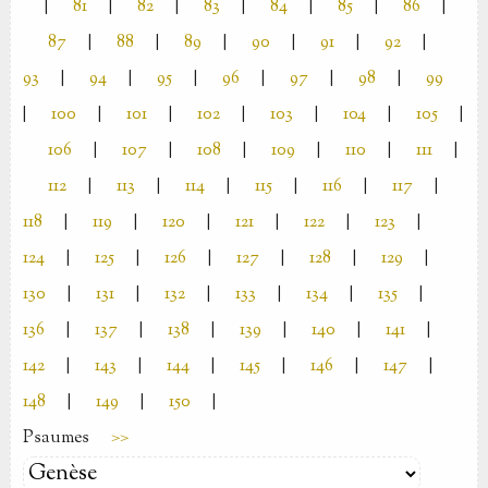
|
81
|
82
|
83
|
84
|
85
|
86
|
87
|
88
|
89
|
90
|
91
|
92
|
93
|
94
|
95
|
96
|
97
|
98
|
99
|
100
|
101
|
102
|
103
|
104
|
105
|
106
|
107
|
108
|
109
|
110
|
111
|
112
|
113
|
114
|
115
|
116
|
117
|
118
|
119
|
120
|
121
|
122
|
123
|
124
|
125
|
126
|
127
|
128
|
129
|
130
|
131
|
132
|
133
|
134
|
135
|
136
|
137
|
138
|
139
|
140
|
141
|
142
|
143
|
144
|
145
|
146
|
147
|
148
|
149
|
150
|
Psaumes
>>