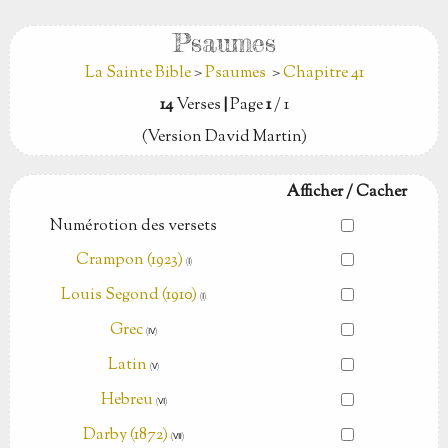
Psaumes
La Sainte Bible
>
Psaumes
>
Chapitre 41
14
Verses
|
Page
1
/ 1
(Version David Martin)
Afficher / Cacher
Numérotion des versets
Crampon (1923)
(Ⅰ)
Louis Segond (1910)
(Ⅰ)
Grec
(Ⅳ)
Latin
(Ⅴ)
Hebreu
(Ⅵ)
Darby (1872)
(Ⅶ)