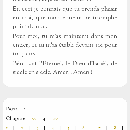
En ceci je connais que tu prends plaisir
en moi, que mon ennemi ne triomphe
point de moi.
Pour moi, tu m’as maintenu dans mon
entier, et tu m’as établi devant toi pour
toujours.
Béni soit l’Eternel, le Dieu d’Israël, de
siècle en siècle. Amen ! Amen !
Page:
1
Chapitre
<<
41
>>
1
|
2
|
3
|
4
|
5
|
6
|
7
|
8
|