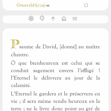
Ostervald (1779)
(Ⅷ)
settings
contact_support
arrow_upward
home
menu
P
saume de David, [donné] au maître
chantre.
Ô que bienheureux est celui qui se
conduit sagement envers l’affligé !
l’Eternel le délivrera au jour de la
calamité.
L’Eternel le gardera et le préservera en
vie ; il sera même rendu heureux en la
terre ; ne le livre donc point au gré de