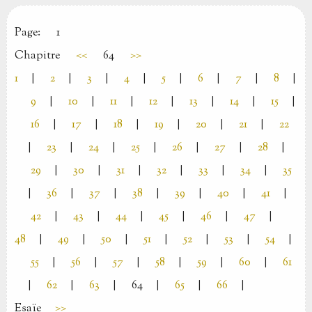
Page:
1
Chapitre
<<
64
>>
1
|
2
|
3
|
4
|
5
|
6
|
7
|
8
|
9
|
10
|
11
|
12
|
13
|
14
|
15
|
16
|
17
|
18
|
19
|
20
|
21
|
22
|
23
|
24
|
25
|
26
|
27
|
28
|
29
|
30
|
31
|
32
|
33
|
34
|
35
|
36
|
37
|
38
|
39
|
40
|
41
|
42
|
43
|
44
|
45
|
46
|
47
|
48
|
49
|
50
|
51
|
52
|
53
|
54
|
55
|
56
|
57
|
58
|
59
|
60
|
61
|
62
|
63
|
64
|
65
|
66
|
Esaïe
>>