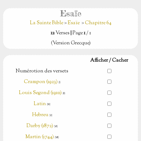
Esaïe
La Sainte Bible
>
Esaïe
>
Chapitre 64
12
Verses
|
Page
1
/ 1
(Version Grecque)
Afficher / Cacher
Numérotion des versets
Crampon (1923)
(Ⅰ)
Louis Segond (1910)
(Ⅱ)
Latin
(Ⅳ)
Hebreu
(Ⅴ)
Darby (1872)
(Ⅵ)
Martin (1744)
(Ⅶ)