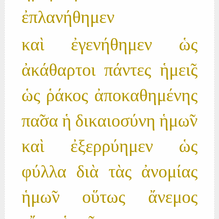
ἐπλανήθημεν
καὶ ἐγενήθημεν ὡς
ἀκάθαρτοι πάντες ἡμει̃ς
ὡς ῥάκος ἀποκαθημένης
πα̃σα ἡ δικαιοσύνη ἡμω̃ν
καὶ ἐξερρύημεν ὡς
φύλλα διὰ τὰς ἀνομίας
ἡμω̃ν οὕτως ἄνεμος