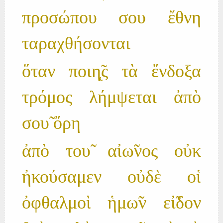
προσώπου σου ἔθνη
ταραχθήσονται
ὅταν ποιη̨̃ς τὰ ἔνδοξα
τρόμος λήμψεται ἀπὸ
σου̃ ὄρη
ἀπὸ του̃ αἰω̃νος οὐκ
ἠκούσαμεν οὐδὲ οἱ
ὀφθαλμοὶ ἡμω̃ν εἰ̃δον