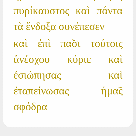
πυρίκαυστος καὶ πάντα
τὰ ἔνδοξα συνέπεσεν
καὶ ἐπὶ πα̃σι τούτοις
ἀνέσχου κύριε καὶ
ἐσιώπησας καὶ
ἐταπείνωσας ἡμα̃ς
σφόδρα