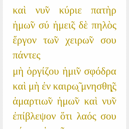
καὶ νυ̃ν κύριε πατὴρ
ἡμω̃ν σύ ἡμει̃ς δὲ πηλὸς
ἔργον τω̃ν χειρω̃ν σου
πάντες
μὴ ὀργίζου ἡμι̃ν σφόδρα
καὶ μὴ ἐν καιρω̨̃ μνησθη̨̃ς
ἁμαρτιω̃ν ἡμω̃ν καὶ νυ̃ν
ἐπίβλεψον ὅτι λαός σου