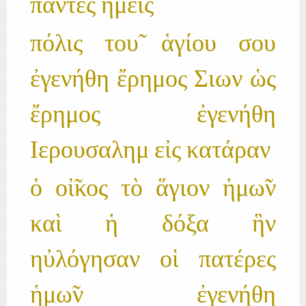
πάντες ἡμει̃ς
πόλις του̃ ἁγίου σου
ἐγενήθη ἔρημος Σιων ὡς
ἔρημος ἐγενήθη
Ιερουσαλημ εἰς κατάραν
ὁ οἰ̃κος τὸ ἅγιον ἡμω̃ν
καὶ ἡ δόξα ἣν
ηὐλόγησαν οἱ πατέρες
ἡμω̃ν ἐγενήθη