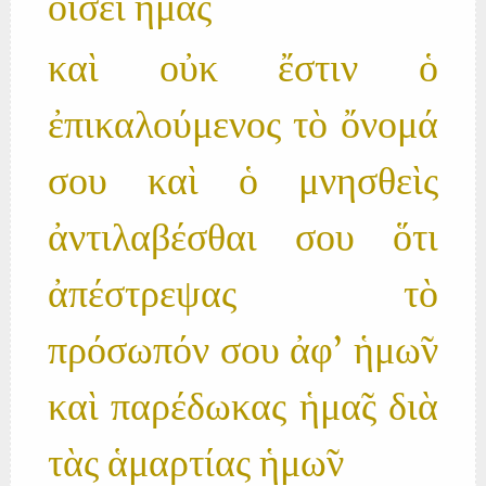
οἴσει ἡμα̃ς
καὶ οὐκ ἔστιν ὁ
ἐπικαλούμενος τὸ ὄνομά
σου καὶ ὁ μνησθεὶς
ἀντιλαβέσθαι σου ὅτι
ἀπέστρεψας τὸ
πρόσωπόν σου ἀφ' ἡμω̃ν
καὶ παρέδωκας ἡμα̃ς διὰ
τὰς ἁμαρτίας ἡμω̃ν