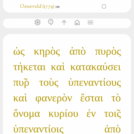
Ostervald (1779)
(Ⅷ)
settings
contact_support
arrow_upward
home
menu
ὡς κηρὸς ἀπὸ πυρὸς
τήκεται καὶ κατακαύσει
πυ̃ρ τοὺς ὑπεναντίους
καὶ φανερὸν ἔσται τὸ
ὄνομα κυρίου ἐν τοι̃ς
ὑπεναντίοις ἀπὸ