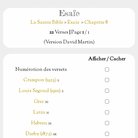
Esaïe
La Sainte Bible
>
Esaïe
>
Chapitre 8
22
Verses
|
Page
1
/ 1
(Version David Martin)
Afficher / Cacher
Numérotion des versets
Crampon (1923)
(Ⅰ)
Louis Segond (1910)
(Ⅰ)
Grec
(Ⅳ)
Latin
(Ⅴ)
Hebreu
(Ⅵ)
Darby (1872)
(Ⅶ)