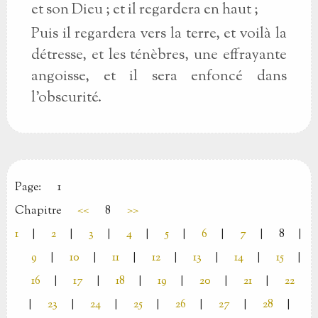
et son Dieu ; et il regardera en haut ;
Puis il regardera vers la terre, et voilà la
détresse, et les ténèbres, une effrayante
angoisse, et il sera enfoncé dans
l’obscurité.
Page:
1
Chapitre
<<
8
>>
1
|
2
|
3
|
4
|
5
|
6
|
7
|
8
|
9
|
10
|
11
|
12
|
13
|
14
|
15
|
16
|
17
|
18
|
19
|
20
|
21
|
22
|
23
|
24
|
25
|
26
|
27
|
28
|