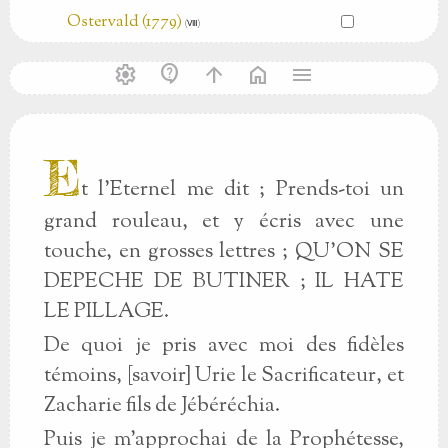
Ostervald (1779)
(Ⅷ)
settings
contact_support
arrow_upward
home
menu
E
t l’Eternel me dit ; Prends-toi un
grand rouleau, et y écris avec une
touche, en grosses lettres ; QU’ON SE
DEPECHE DE BUTINER ; IL HATE
LE PILLAGE.
De quoi je pris avec moi des fidèles
témoins, [savoir] Urie le Sacrificateur, et
Zacharie fils de Jébéréchia.
Puis je m’approchai de la Prophétesse,