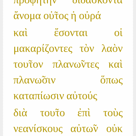
προφήτην διδάσκοντα
ἄνομα οὑ̃τος ἡ οὐρά
καὶ ἔσονται οἱ
μακαρίζοντες τὸν λαὸν
του̃τον πλανω̃ντες καὶ
πλανω̃σιν ὅπως
καταπίωσιν αὐτούς
διὰ του̃το ἐπὶ τοὺς
νεανίσκους αὐτω̃ν οὐκ