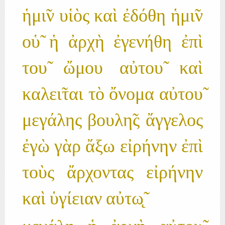
ἡμι̃ν υἱὸς καὶ ἐδόθη ἡμι̃ν
οὑ̃ ἡ ἀρχὴ ἐγενήθη ἐπὶ
του̃ ὤμου αὐτου̃ καὶ
καλει̃ται τὸ ὄνομα αὐτου̃
μεγάλης βουλη̃ς ἄγγελος
ἐγὼ γὰρ ἄξω εἰρήνην ἐπὶ
τοὺς ἄρχοντας εἰρήνην
καὶ ὑγίειαν αὐτω̨̃