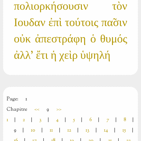
πολιορκήσουσιν τὸν
Ιουδαν ἐπὶ τούτοις πα̃σιν
οὐκ ἀπεστράφη ὁ θυμός
ἀλλ' ἔτι ἡ χεὶρ ὑψηλή
Page:
1
Chapitre
<<
9
>>
1
|
2
|
3
|
4
|
5
|
6
|
7
|
8
|
9
|
10
|
11
|
12
|
13
|
14
|
15
|
16
|
17
|
18
|
19
|
20
|
21
|
22