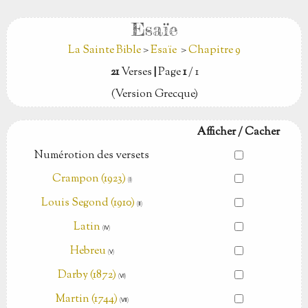
Esaïe
La Sainte Bible
>
Esaïe
>
Chapitre 9
21
Verses
|
Page
1
/ 1
(Version Grecque)
Afficher / Cacher
Numérotion des versets
Crampon (1923)
(Ⅰ)
Louis Segond (1910)
(Ⅱ)
Latin
(Ⅳ)
Hebreu
(Ⅴ)
Darby (1872)
(Ⅵ)
Martin (1744)
(Ⅶ)