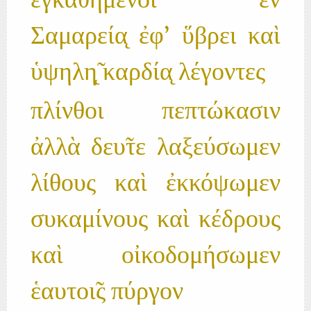
ἐγκαθήμενοι ἐν
Σαμαρεία̨ ἐφ' ὕβρει καὶ
ὑψηλη̨̃ καρδία̨ λέγοντες
πλίνθοι πεπτώκασιν
ἀλλὰ δευ̃τε λαξεύσωμεν
λίθους καὶ ἐκκόψωμεν
συκαμίνους καὶ κέδρους
καὶ οἰκοδομήσωμεν
ἑαυτοι̃ς πύργον