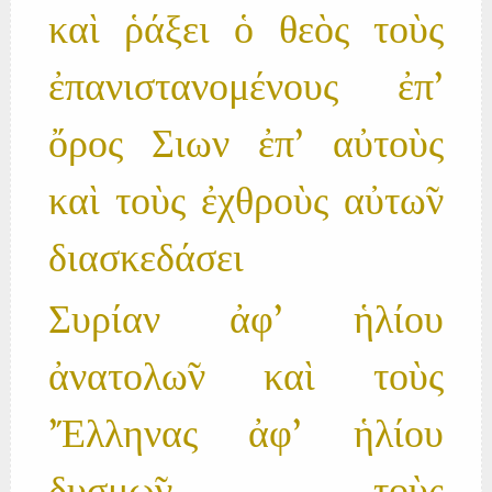
καὶ ῥάξει ὁ θεὸς τοὺς
ἐπανιστανομένους ἐπ'
ὄρος Σιων ἐπ' αὐτοὺς
καὶ τοὺς ἐχθροὺς αὐτω̃ν
διασκεδάσει
Συρίαν ἀφ' ἡλίου
ἀνατολω̃ν καὶ τοὺς
'Έλληνας ἀφ' ἡλίου