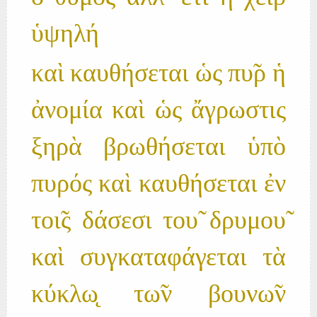
ὑψηλή
καὶ καυθήσεται ὡς πυ̃ρ ἡ
ἀνομία καὶ ὡς ἄγρωστις
ξηρὰ βρωθήσεται ὑπὸ
πυρός καὶ καυθήσεται ἐν
τοι̃ς δάσεσι του̃ δρυμου̃
καὶ συγκαταφάγεται τὰ
κύκλω̨ τω̃ν βουνω̃ν