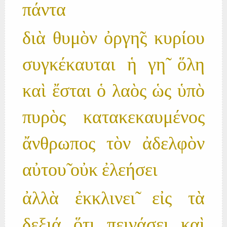
πάντα
διὰ θυμὸν ὀργη̃ς κυρίου
συγκέκαυται ἡ γη̃ ὅλη
καὶ ἔσται ὁ λαὸς ὡς ὑπὸ
πυρὸς κατακεκαυμένος
ἄνθρωπος τὸν ἀδελφὸν
αὐτου̃ οὐκ ἐλεήσει
ἀλλὰ ἐκκλινει̃ εἰς τὰ
δεξιά ὅτι πεινάσει καὶ