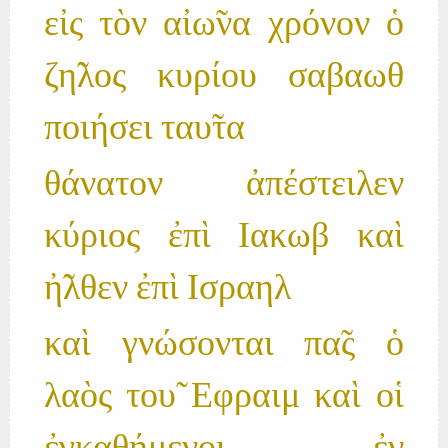
εἰς τὸν αἰω̃να χρόνον ὁ
ζη̃λος κυρίου σαβαωθ
ποιήσει ταυ̃τα
θάνατον ἀπέστειλεν
κύριος ἐπὶ Ιακωβ καὶ
ἠ̃λθεν ἐπὶ Ισραηλ
καὶ γνώσονται πα̃ς ὁ
λαὸς του̃ Εφραιμ καὶ οἱ