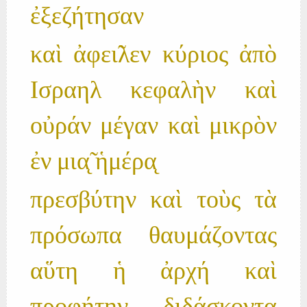
ἐξεζήτησαν
καὶ ἀφει̃λεν κύριος ἀπὸ
Ισραηλ κεφαλὴν καὶ
οὐράν μέγαν καὶ μικρὸν
ἐν μια̨̃ ἡμέρα̨
πρεσβύτην καὶ τοὺς τὰ
πρόσωπα θαυμάζοντας
αὕτη ἡ ἀρχή καὶ