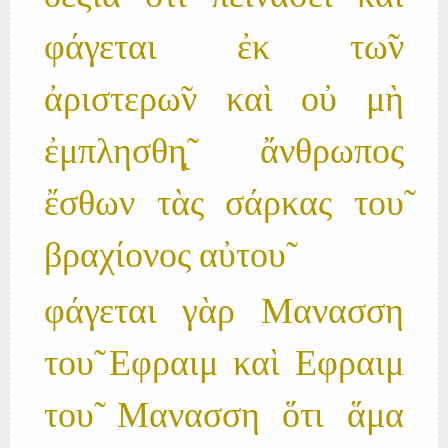
φάγεται ἐκ τω̃ν
ἀριστερω̃ν καὶ οὐ μὴ
ἐμπλησθη̨̃ ἄνθρωπος
ἔσθων τὰς σάρκας του̃
βραχίονος αὐτου̃
φάγεται γὰρ Μανασση
του̃ Εφραιμ καὶ Εφραιμ
του̃ Μανασση ὅτι ἅμα