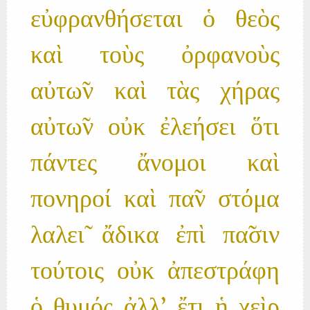
εὐφρανθήσεται ὁ θεὸς
καὶ τοὺς ὀρφανοὺς
αὐτω̃ν καὶ τὰς χήρας
αὐτω̃ν οὐκ ἐλεήσει ὅτι
πάντες ἄνομοι καὶ
πονηροί καὶ πα̃ν στόμα
λαλει̃ ἄδικα ἐπὶ πα̃σιν
τούτοις οὐκ ἀπεστράφη
ὁ θυμός ἀλλ' ἔτι ἡ χεὶρ