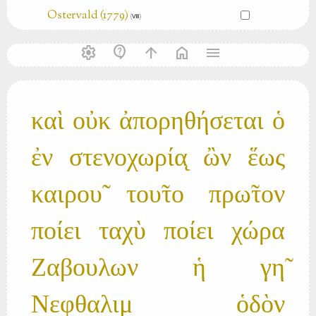
Ostervald (1779)
(Ⅷ)
settings
contact_support
arrow_upward
home
menu
καὶ οὐκ ἀπορηθήσεται ὁ
ἐν στενοχωρία̨ ὢν ἕως
καιρου̃ του̃το πρω̃τον
ποίει ταχὺ ποίει χώρα
Ζαβουλων ἡ γη̃
Νεφθαλιμ ὁδὸν