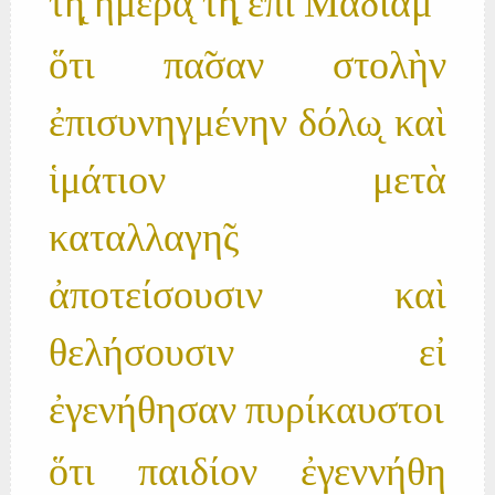
τη̨̃ ἡμέρα̨ τη̨̃ ἐπὶ Μαδιαμ
ὅτι πα̃σαν στολὴν
ἐπισυνηγμένην δόλω̨ καὶ
ἱμάτιον μετὰ
καταλλαγη̃ς
ἀποτείσουσιν καὶ
θελήσουσιν εἰ
ἐγενήθησαν πυρίκαυστοι
ὅτι παιδίον ἐγεννήθη