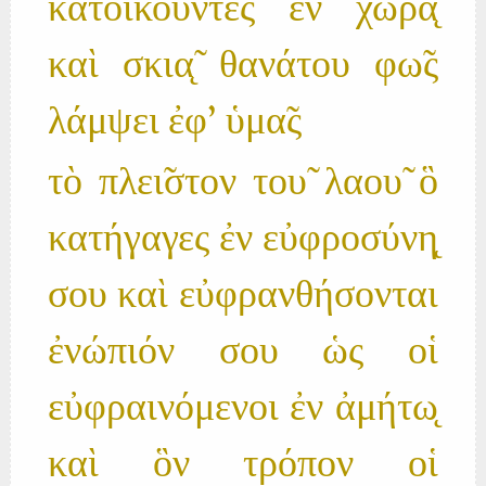
κατοικου̃ντες ἐν χώρα̨
καὶ σκια̨̃ θανάτου φω̃ς
λάμψει ἐφ' ὑμα̃ς
τὸ πλει̃στον του̃ λαου̃ ὃ
κατήγαγες ἐν εὐφροσύνη̨
σου καὶ εὐφρανθήσονται
ἐνώπιόν σου ὡς οἱ
εὐφραινόμενοι ἐν ἀμήτω̨
καὶ ὃν τρόπον οἱ