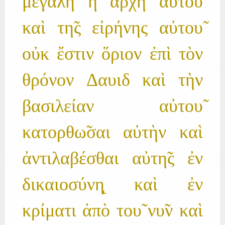
μεγάλη ἡ ἀρχὴ αὐτου̃
καὶ τη̃ς εἰρήνης αὐτου̃
οὐκ ἔστιν ὅριον ἐπὶ τὸν
θρόνον Δαυιδ καὶ τὴν
βασιλείαν αὐτου̃
κατορθω̃σαι αὐτὴν καὶ
ἀντιλαβέσθαι αὐτη̃ς ἐν
δικαιοσύνη̨ καὶ ἐν
κρίματι ἀπὸ του̃ νυ̃ν καὶ