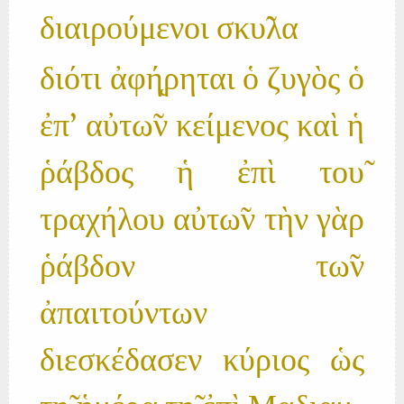
διαιρούμενοι σκυ̃λα
διότι ἀφή̨ρηται ὁ ζυγὸς ὁ
ἐπ' αὐτω̃ν κείμενος καὶ ἡ
ῥάβδος ἡ ἐπὶ του̃
τραχήλου αὐτω̃ν τὴν γὰρ
ῥάβδον τω̃ν
ἀπαιτούντων
διεσκέδασεν κύριος ὡς