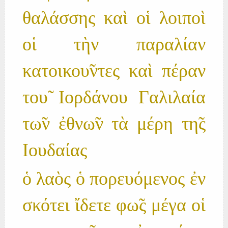
θαλάσσης καὶ οἱ λοιποὶ
οἱ τὴν παραλίαν
κατοικου̃ντες καὶ πέραν
του̃ Ιορδάνου Γαλιλαία
τω̃ν ἐθνω̃ν τὰ μέρη τη̃ς
Ιουδαίας
ὁ λαὸς ὁ πορευόμενος ἐν
σκότει ἴδετε φω̃ς μέγα οἱ