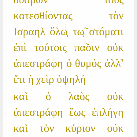
δυσμω̃ν τοὺς
κατεσθίοντας τὸν
Ισραηλ ὅλω̨ τω̨̃ στόματι
ἐπὶ τούτοις πα̃σιν οὐκ
ἀπεστράφη ὁ θυμός ἀλλ'
ἔτι ἡ χεὶρ ὑψηλή
καὶ ὁ λαὸς οὐκ
ἀπεστράφη ἕως ἐπλήγη
καὶ τὸν κύριον οὐκ