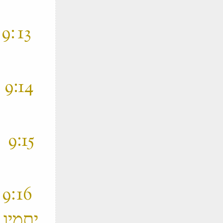
‫
‫
‫ 
‫
יתמיו 