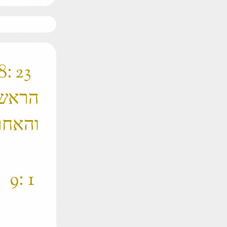
הראשו
והאחר
‫ 