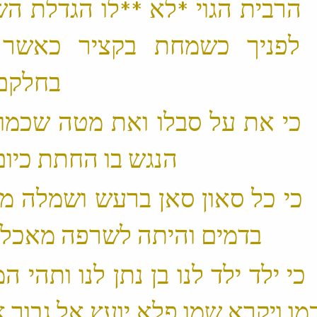
 2 ׃9 הרבית הגוי *לא **לו הגדלת 
לפניך כשמחת בקציר כאשר י
בחלקם שלל ‬
 3 ׃9 כי את על סבלו ואת מטה שכמ
הנגש בו החתת כיום מדין ‬
 4 ׃9 כי כל סאון סאן ברעש ושמלה מ
בדמים והיתה לשרפה מאכלת אש ‬
5 ׃9 כי ילד ילד לנו בן נתן לנו ותהי
ו ויקרא שמו פלא יועץ אל גבור 