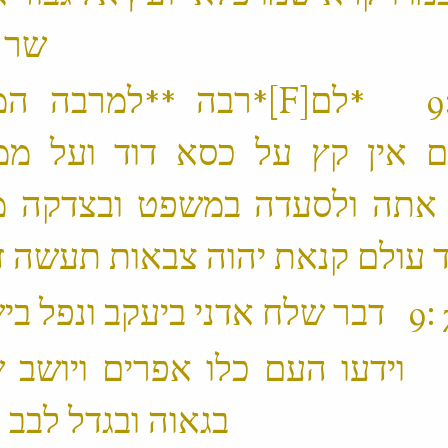
שר שלום ‬
‫ 6 ׃9 *לם‪[F]‬*רבה **למרב
ם אין קץ על כסא דוד ועל ממ
 אתה ולסעדה במשפט ובצדקה 
‫ 8 ׃9 וידעו העם כלו אפרים ויושב 
בגאוה ובגדל לבב לאמר ‬