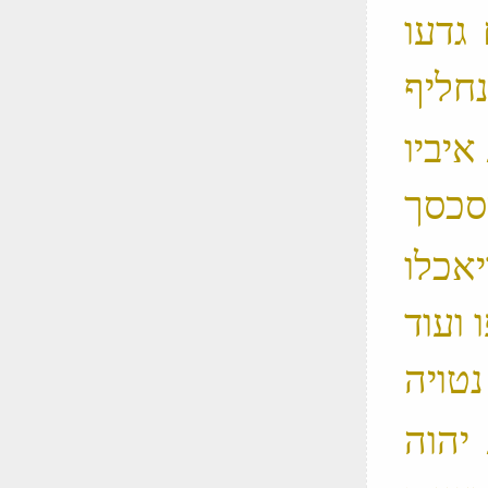
 גדעו
 איביו
יאכלו
ועוד
 יהוה