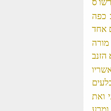
ב כפה
א מורה
אשריו
י ואת
 ומרע