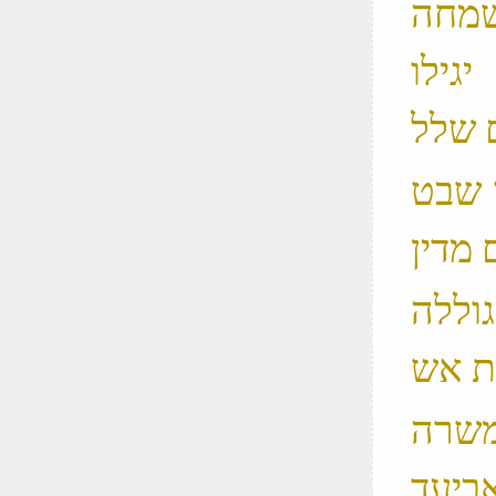
השמחה
גילו
ו שבט
גוללה
 המשרה
אביעד