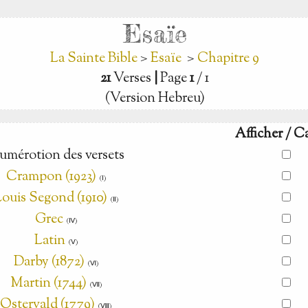
Esaïe
La Sainte Bible
>
Esaïe
>
Chapitre 9
21
Verses
|
Page
1
/ 1
(Version Hebreu)
Afficher / C
umérotion des versets
Crampon (1923)
(Ⅰ)
ouis Segond (1910)
(Ⅱ)
Grec
(Ⅳ)
Latin
(Ⅴ)
Darby (1872)
(Ⅵ)
Martin (1744)
(Ⅶ)
Ostervald (1779)
(Ⅷ)