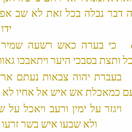
ה דבר נבלה בכל זאת לא שב אפו 
ידו נטויה ‬
‫ 17 ׃9 כי בערה כאש רשעה שמיר
 18 ׃9 בעברת יהוה צבאות נעתם ארץ
 19 ׃9 ויגזר על ימין ורעב ויאכל על 
ולא שבעו איש בשר זרעו יאכלו ‬