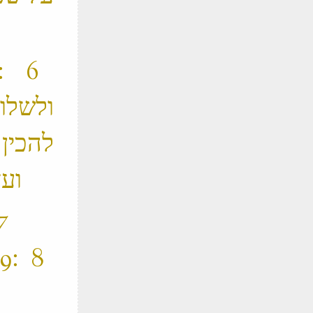
ולשלו
להכין
‫ 7 ׃9 דבר שלח אדני ביעקב ונפל בישראל ‬