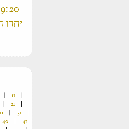
‫
יחדו ה
|
11
|
|
21
|
30
|
31
|
40
|
41