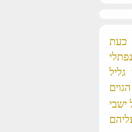
ה כעת
פתלי
גליל
ים 
 ישבי