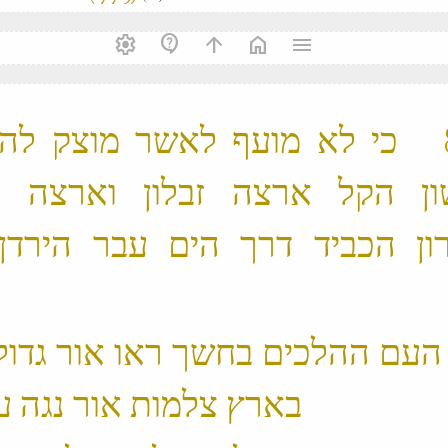
settings
contact_support
arrow_upward
home
menu
‫ 23 ׃8 כי לא מועף לאשר מוצק ל
ן הקל ארצה זבלון וארצה נ
ון הכביד דרך הים עבר הירדן 
הגו‬
1 ׃9 העם ההלכים בחשך ראו אור גדול
בארץ צלמות אור נגה עליהם ‬