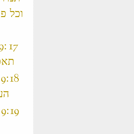
וכל פ
תאכל ותצת בסבכי היער ויתאבכו גאות עשן ‬
‫
העם כמאכלת אש איש אל אחיו לא יחמלו ‬
‫