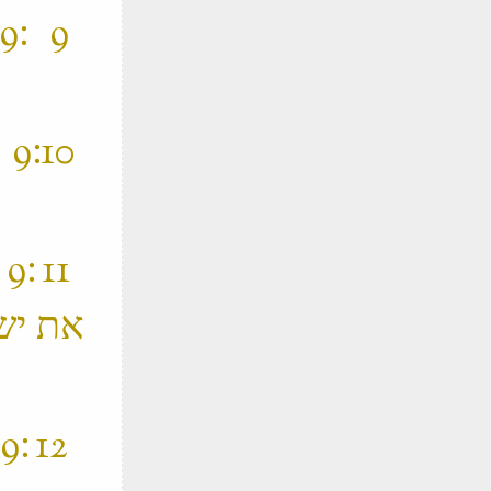
‫
‫
‫
את יש
‫