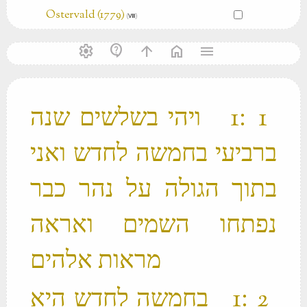
Ostervald (1779)
(Ⅷ)
settings
contact_support
arrow_upward
home
menu
‫ 1 ׃1 ויהי בשלשים שנה
ברביעי בחמשה לחדש ואני
בתוך הגולה על נהר כבר
נפתחו השמים ואראה
מראות אלהים ‬
‫ 2 ׃1 בחמשה לחדש היא