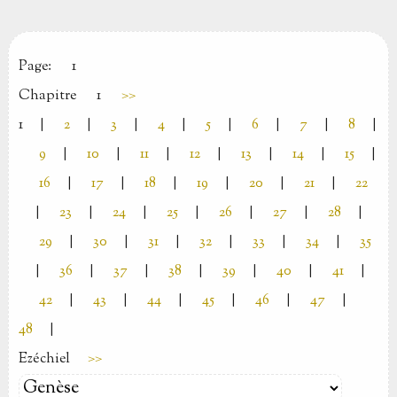
Page:
1
Chapitre
1
>>
1
|
2
|
3
|
4
|
5
|
6
|
7
|
8
|
9
|
10
|
11
|
12
|
13
|
14
|
15
|
16
|
17
|
18
|
19
|
20
|
21
|
22
|
23
|
24
|
25
|
26
|
27
|
28
|
29
|
30
|
31
|
32
|
33
|
34
|
35
|
36
|
37
|
38
|
39
|
40
|
41
|
42
|
43
|
44
|
45
|
46
|
47
|
48
|
Ezéchiel
>>