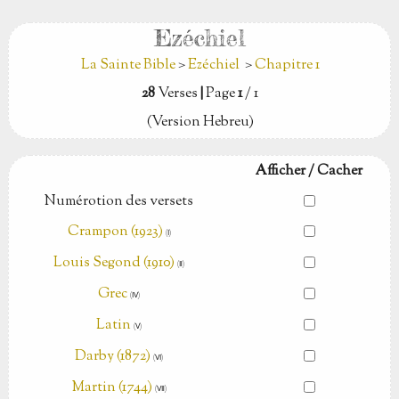
Ezéchiel
La Sainte Bible
>
Ezéchiel
>
Chapitre 1
28
Verses
|
Page
1
/ 1
(Version Hebreu)
Afficher / Cacher
Numérotion des versets
Crampon (1923)
(Ⅰ)
Louis Segond (1910)
(Ⅱ)
Grec
(Ⅳ)
Latin
(Ⅴ)
Darby (1872)
(Ⅵ)
Martin (1744)
(Ⅶ)