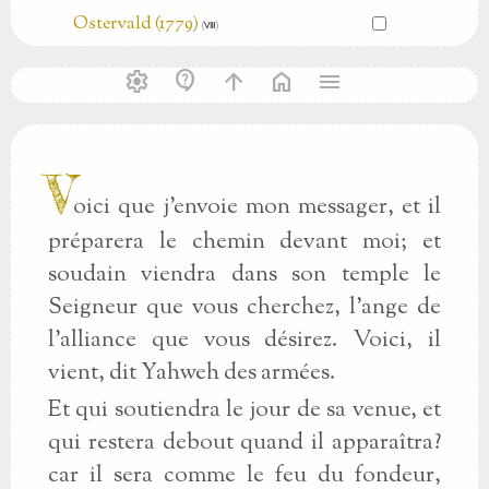
Ostervald (1779)
(Ⅷ)
settings
contact_support
arrow_upward
home
menu
V
oici que j'envoie mon messager, et il
préparera le chemin devant moi; et
soudain viendra dans son temple le
Seigneur que vous cherchez, l'ange de
l'alliance que vous désirez. Voici, il
vient, dit Yahweh des armées.
Et qui soutiendra le jour de sa venue, et
qui restera debout quand il apparaîtra?
car il sera comme le feu du fondeur,