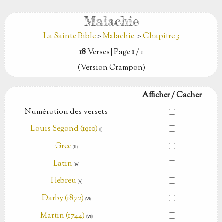
Malachie
La Sainte Bible
>
Malachie
>
Chapitre 3
18
Verses
|
Page
1
/ 1
(Version Crampon)
Afficher / Cacher
Numérotion des versets
Louis Segond (1910)
(Ⅰ)
Grec
(Ⅲ)
Latin
(Ⅳ)
Hebreu
(Ⅴ)
Darby (1872)
(Ⅵ)
Martin (1744)
(Ⅶ)