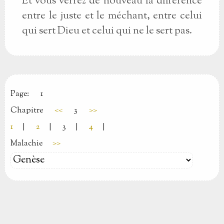
Et vous verrez de nouveau la différence
entre le juste et le méchant, entre celui
qui sert Dieu et celui qui ne le sert pas.
Page:
1
Chapitre
<<
3
>>
1
|
2
|
3
|
4
|
Malachie
>>