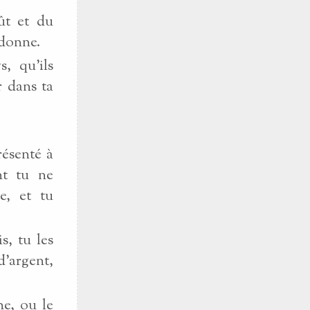
ût et du
 donne.
, qu’ils
r dans ta
résenté à
nt tu ne
e, et tu
s, tu les
d’argent,
he, ou le