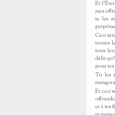
Et l’Éte
mes offra
te les a
perpétue
Ceci ser
toutes l
tous leu
délit qu’
pour tes f
Tu les 
mangera:
Et ceci s
offrandes
et à tes 
ta maiso