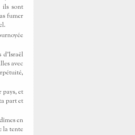
 ils sont
ras fumer
el.
tournoyée
 d’Israël
illes avec
rpétuité,
 pays, et
ta part et
s dîmes en
e la tente