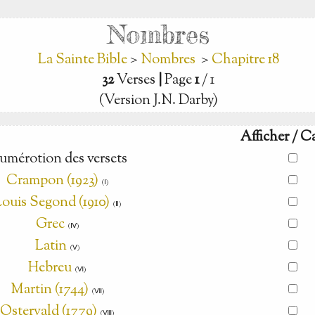
Nombres
La Sainte Bible
>
Nombres
>
Chapitre 18
32
Verses
|
Page
1
/ 1
(Version J.N. Darby)
Afficher / C
umérotion des versets
Crampon (1923)
(Ⅰ)
ouis Segond (1910)
(Ⅱ)
Grec
(Ⅳ)
Latin
(Ⅴ)
Hebreu
(Ⅵ)
Martin (1744)
(Ⅶ)
Ostervald (1779)
(Ⅷ)