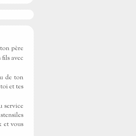
e ton père
 fils avec
bu de ton
toi et tes
u service
stensiles
x et vous