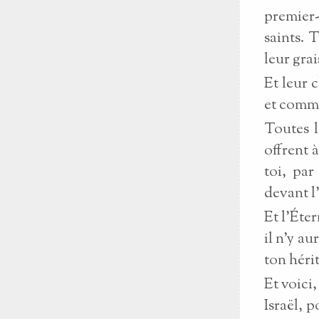
premier-
saints. 
leur grai
Et leur 
et comme
Toutes l
offrent à
toi, par
devant l
Et l’Éte
il n’y au
ton hérit
Et voici,
Israël, p