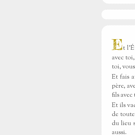
E
t l’
avec toi,
toi, vous
Et fais 
père, ave
fils avec
Et ils v
de toute
du lieu 
aussi.