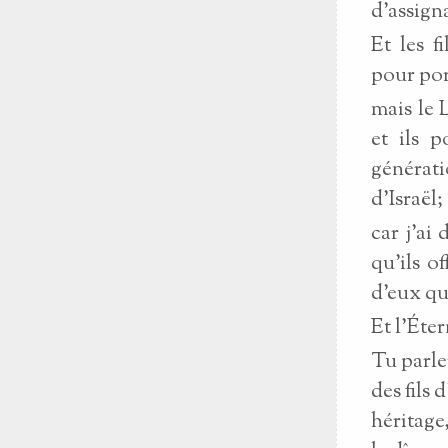
d’assign
Et les f
pour por
mais le 
et ils p
générati
d’Israël;
car j’ai
qu’ils o
d’eux qu’
Et l’Éter
Tu parle
des fils 
héritage