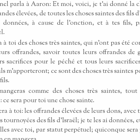
rnel parla à Aaron: Et moi, voici, je t’ai donné la 
ndes élevées, de toutes les choses saintes des fils d’
i données, à cause de l’onction, et à tes fils, p
l.
a à toi des choses très saintes, qui n’ont pas été c
eurs offrandes, savoir toutes leurs offrandes de 
rs sacrifices pour le péché et tous leurs sacrifice
ils m’apporteront; ce sont des choses très saintes p
ils.
mangeras comme des choses très saintes, tout
 ce sera pour toi une chose sainte.
era à toi: les offrandes élevées de leurs dons, avec 
 tournoyées des fils d’Israël; je te les ai données, et 
filles avec toi, par statut perpétuel; quiconque ser
n en mangera.