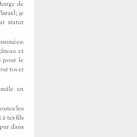
charge de
Israël; je
ar statut
onsumées:
gâteau et
s pour le
our toi et
 mâle en
toutes les
à tes fils
a pur dans