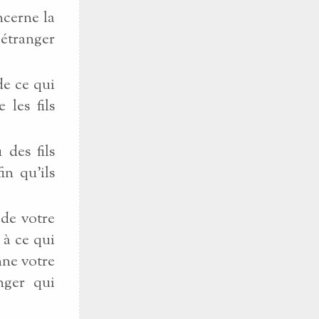
ncerne la
l étranger
de ce qui
 les fils
 des fils
in qu’ils
 de votre
 à ce qui
nne votre
nger qui