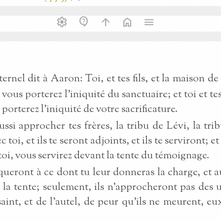
settings
contact_support
arrow_upward
home
menu
Éternel dit à Aaron: Toi, et tes fils, et la maison d
 vous porterez l’iniquité du sanctuaire; et toi et tes
 porterez l’iniquité de votre sacrificature.
aussi approcher tes frères, la tribu de Lévi, la tri
c toi, et ils te seront adjoints, et ils te serviront; et 
 toi, vous servirez devant la tente du témoignage.
aqueront à ce dont tu leur donneras la charge, et a
 la tente; seulement, ils n’approcheront pas des u
saint, et de l’autel, de peur qu’ils ne meurent, eu