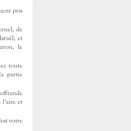
ment pris
ernel, de
sraël; et
aron, le
rez toute
la partie
 offrande
l’aire et
est votre