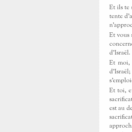
Et ils t
tente d’a
n’approc
Et vous 
concerne
d’Israël.
Et moi, 
d’Israël
s’emploi
Et toi, 
sacrific
est au d
sacrifi
approche