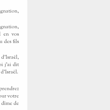
ignation,
ignation,
el en vos
 des fils
d’Israël,
 j’ai dit
d’Israël.
 prendrez
pour votre
a dîme de