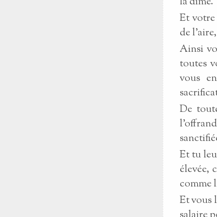
la dîme.
Et votre
de l’air
Ainsi vo
toutes v
vous en
sacrifica
De toute
l’offran
sanctifié
Et tu le
élevée, 
comme le
Et vous 
salaire p