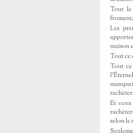
Tout le
froment,
Les pre
apporter
maison 
Tout ce q
Tout ce 
l’Étern
manquer
rachèter
Et ceux 
rachèter
selon le 
Seulemen