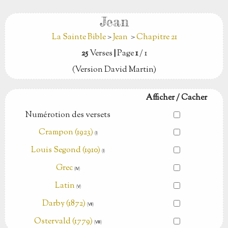
Jean
La Sainte Bible
>
Jean
>
Chapitre 21
25
Verses
|
Page
1
/ 1
(Version David Martin)
Afficher / Cacher
Numérotion des versets
Crampon (1923)
(Ⅰ)
Louis Segond (1910)
(Ⅰ)
Grec
(Ⅳ)
Latin
(Ⅴ)
Darby (1872)
(Ⅶ)
Ostervald (1779)
(Ⅷ)