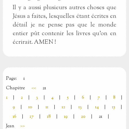
Il y a aussi plusieurs autres choses que
Jésus a faites, lesquelles étant écrites en
détail je ne pense pas que le monde
entier pût contenir les livres qu’on en
écrirait. AMEN !
Page:
1
Chapitre
<<
21
1
|
2
|
3
|
4
|
5
|
6
|
7
|
8
|
9
|
10
|
11
|
12
|
13
|
14
|
15
|
16
|
17
|
18
|
19
|
20
|
21
|
Jean
>>