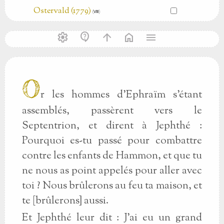
Ostervald (1779)
(Ⅷ)
settings
contact_support
arrow_upward
home
menu
O
r les hommes d’Ephraïm s’étant
assemblés, passèrent vers le
Septentrion, et dirent à Jephthé :
Pourquoi es-tu passé pour combattre
contre les enfants de Hammon, et que tu
ne nous as point appelés pour aller avec
toi ? Nous brûlerons au feu ta maison, et
te [brûlerons] aussi.
Et Jephthé leur dit : J’ai eu un grand