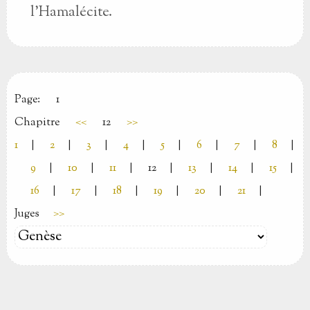
l’Hamalécite.
Page:
1
Chapitre
<<
12
>>
1
|
2
|
3
|
4
|
5
|
6
|
7
|
8
|
9
|
10
|
11
|
12
|
13
|
14
|
15
|
16
|
17
|
18
|
19
|
20
|
21
|
Juges
>>