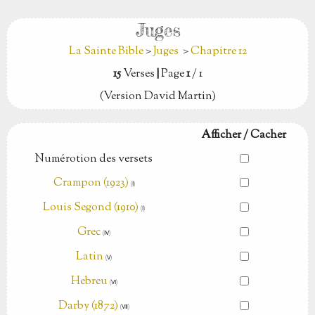
Juges
La Sainte Bible
>
Juges
>
Chapitre 12
15
Verses
|
Page
1
/ 1
(Version David Martin)
Afficher / Cacher
Numérotion des versets
Crampon (1923)
(Ⅰ)
Louis Segond (1910)
(Ⅰ)
Grec
(Ⅳ)
Latin
(Ⅴ)
Hebreu
(Ⅵ)
Darby (1872)
(Ⅶ)