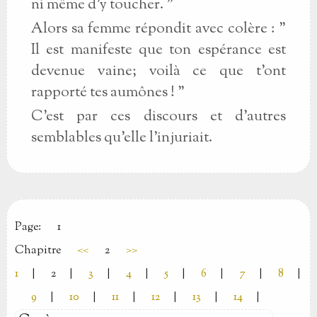
ni même d'y toucher. "
Alors sa femme répondit avec colère : "
Il est manifeste que ton espérance est
devenue vaine; voilà ce que t'ont
rapporté tes aumônes ! "
C'est par ces discours et d'autres
semblables qu'elle l'injuriait.
Page:
1
Chapitre
<<
2
>>
1
|
2
|
3
|
4
|
5
|
6
|
7
|
8
|
9
|
10
|
11
|
12
|
13
|
14
|