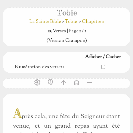
Tobie
La Sainte Bible
>
Tobie
>
Chapitre 2
23
Verses
|
Page
1
/ 1
(Version Crampon)
Afficher / Cacher
Numérotion des versets
settings
contact_support
arrow_upward
home
menu
A
près cela, une fête du Seigneur étant
venue, et un grand repas ayant été