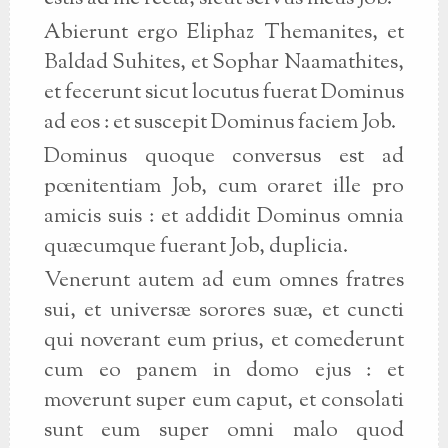
Abierunt ergo Eliphaz Themanites, et
Baldad Suhites, et Sophar Naamathites,
et fecerunt sicut locutus fuerat Dominus
ad eos : et suscepit Dominus faciem Job.
Dominus quoque conversus est ad
pœnitentiam Job, cum oraret ille pro
amicis suis : et addidit Dominus omnia
quæcumque fuerant Job, duplicia.
Venerunt autem ad eum omnes fratres
sui, et universæ sorores suæ, et cuncti
qui noverant eum prius, et comederunt
cum eo panem in domo ejus : et
moverunt super eum caput, et consolati
sunt eum super omni malo quod