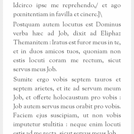
Idcirco ipse me reprehendo,/ et ago
pœnitentiam in favilla et cinere.]\
Postquam autem locutus est Dominus
verba hæc ad Job, dixit ad Eliphaz
Themanitem : Iratus est furor meus in te,
et in duos amicos tuos, quoniam non
estis locuti coram me rectum, sicut
servus meus Job.
Sumite ergo vobis septem tauros et
septem arietes, et ite ad servum meum
Job, et offerte holocaustum pro vobis :
Job autem servus meus orabit pro vobis.
Faciem ejus suscipiam, ut non vobis
imputetur stultitia : neque enim locuti
estis ad me recta, sicut servus meus Job.