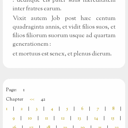
: deditque eis pater suus hæreditatem
inter fratres earum.
Vixit autem Job post hæc centum
quadraginta annis, et vidit filios suos, et
filios filiorum suorum usque ad quartam
generationem :
et mortuus est senex, et plenus dierum.
Page:
1
Chapter
<<
42
1
|
2
|
3
|
4
|
5
|
6
|
7
|
8
|
9
|
10
|
11
|
12
|
13
|
14
|
15
|
16
|
17
|
18
|
19
|
20
|
21
|
22