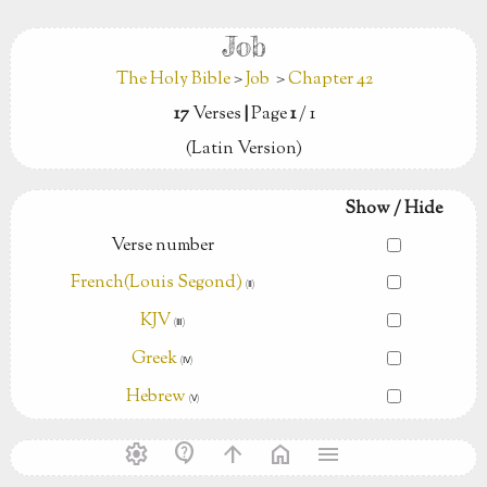
Job
The Holy Bible
>
Job
>
Chapter 42
17
Verses
|
Page
1
/ 1
(Latin Version)
Show / Hide
Verse number
French(Louis Segond)
(Ⅱ)
KJV
(Ⅲ)
Greek
(Ⅳ)
Hebrew
(Ⅴ)
settings
contact_support
arrow_upward
home
menu