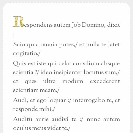
R
espondens autem Job Domino, dixit
:
Scio quia omnia potes,/ et nulla te latet
cogitatio./
Quis est iste qui celat consilium absque
scientia ?/ ideo insipienter locutus sum,/
et quæ ultra modum excederent
scientiam meam./
Audi, et ego loquar :/ interrogabo te, et
responde mihi./
Auditu auris audivi te :/ nunc autem
oculus meus videt te./