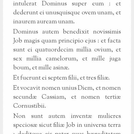
intulerat Dominus super eum : et
dederunt ei unusquisque ovem unam, et
inaurem auream unam.
Dominus autem benedixit novissimis
Job magis quam principio ejus : et facta
sunt ei quatuordecim millia ovium, et
sex millia camelorum, et mille juga
boum, et mille asinæ.
Et fuerunt ei septem filii, et tres filiæ.
Et vocavit nomen unius Diem, et nomen
secundæ Cassiam, et nomen tertiæ
Cornustibii.
Non sunt autem inventæ mulieres
speciosæ sicut filiæ Job in universa terra