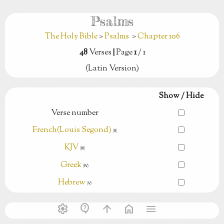
Psalms
The Holy Bible
>
Psalms
>
Chapter 106
48
Verses
|
Page
1
/ 1
(Latin Version)
Show / Hide
Verse number
French(Louis Segond)
(Ⅱ)
KJV
(Ⅲ)
Greek
(Ⅳ)
Hebrew
(Ⅴ)
settings
contact_support
arrow_upward
home
menu