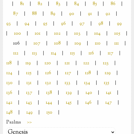
|
81
|
82
|
83
|
84
|
85
|
86
|
87
|
88
|
89
|
90
|
91
|
92
|
93
|
94
|
95
|
96
|
97
|
98
|
99
|
100
|
101
|
102
|
103
|
104
|
105
|
106
|
107
|
108
|
109
|
110
|
111
|
112
|
113
|
114
|
115
|
116
|
117
|
118
|
119
|
120
|
121
|
122
|
123
|
124
|
125
|
126
|
127
|
128
|
129
|
130
|
131
|
132
|
133
|
134
|
135
|
136
|
137
|
138
|
139
|
140
|
141
|
142
|
143
|
144
|
145
|
146
|
147
|
148
|
149
|
150
|
Psalms
>>