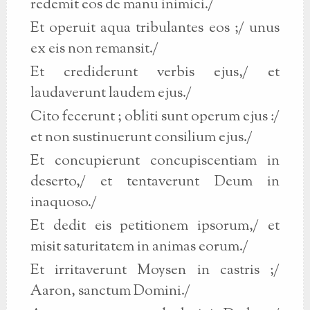
redemit eos de manu inimici./
Et operuit aqua tribulantes eos ;/ unus
ex eis non remansit./
Et crediderunt verbis ejus,/ et
laudaverunt laudem ejus./
Cito fecerunt ; obliti sunt operum ejus :/
et non sustinuerunt consilium ejus./
Et concupierunt concupiscentiam in
deserto,/ et tentaverunt Deum in
inaquoso./
Et dedit eis petitionem ipsorum,/ et
misit saturitatem in animas eorum./
Et irritaverunt Moysen in castris ;/
Aaron, sanctum Domini./