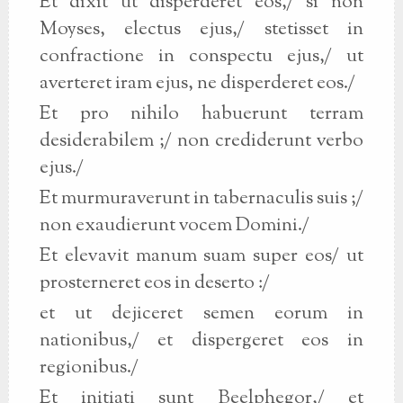
Et dixit ut disperderet eos,/ si non
Moyses, electus ejus,/ stetisset in
confractione in conspectu ejus,/ ut
averteret iram ejus, ne disperderet eos./
Et pro nihilo habuerunt terram
desiderabilem ;/ non crediderunt verbo
ejus./
Et murmuraverunt in tabernaculis suis ;/
non exaudierunt vocem Domini./
Et elevavit manum suam super eos/ ut
prosterneret eos in deserto :/
et ut dejiceret semen eorum in
nationibus,/ et dispergeret eos in
regionibus./
Et initiati sunt Beelphegor,/ et