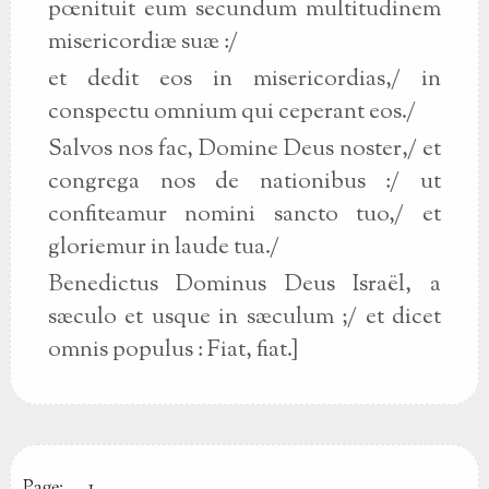
pœnituit eum secundum multitudinem
misericordiæ suæ :/
et dedit eos in misericordias,/ in
conspectu omnium qui ceperant eos./
Salvos nos fac, Domine Deus noster,/ et
congrega nos de nationibus :/ ut
confiteamur nomini sancto tuo,/ et
gloriemur in laude tua./
Benedictus Dominus Deus Israël, a
sæculo et usque in sæculum ;/ et dicet
omnis populus : Fiat, fiat.]
Page:
1