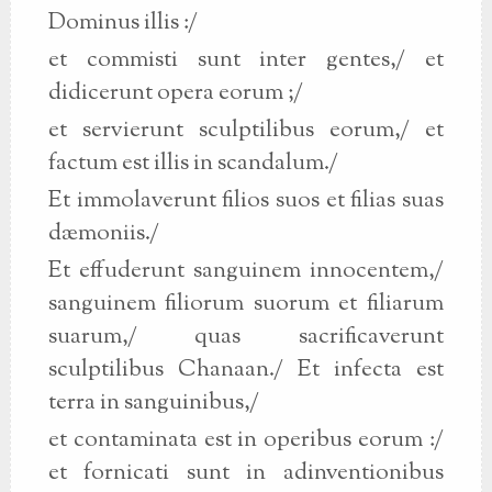
Dominus illis :/
et commisti sunt inter gentes,/ et
didicerunt opera eorum ;/
et servierunt sculptilibus eorum,/ et
factum est illis in scandalum./
Et immolaverunt filios suos et filias suas
dæmoniis./
Et effuderunt sanguinem innocentem,/
sanguinem filiorum suorum et filiarum
suarum,/ quas sacrificaverunt
sculptilibus Chanaan./ Et infecta est
terra in sanguinibus,/
et contaminata est in operibus eorum :/
et fornicati sunt in adinventionibus