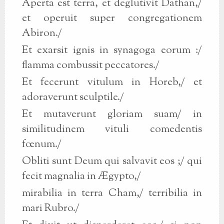
Aperta est terra, et deglutivit Dathan,/
et operuit super congregationem
Abiron./
Et exarsit ignis in synagoga eorum :/
flamma combussit peccatores./
Et fecerunt vitulum in Horeb,/ et
adoraverunt sculptile./
Et mutaverunt gloriam suam/ in
similitudinem vituli comedentis
fœnum./
Obliti sunt Deum qui salvavit eos ;/ qui
fecit magnalia in Ægypto,/
mirabilia in terra Cham,/ terribilia in
mari Rubro./