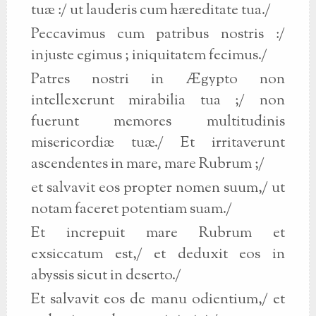
tuæ :/ ut lauderis cum hæreditate tua./
Peccavimus cum patribus nostris :/
injuste egimus ; iniquitatem fecimus./
Patres nostri in Ægypto non
intellexerunt mirabilia tua ;/ non
fuerunt memores multitudinis
misericordiæ tuæ./ Et irritaverunt
ascendentes in mare, mare Rubrum ;/
et salvavit eos propter nomen suum,/ ut
notam faceret potentiam suam./
Et increpuit mare Rubrum et
exsiccatum est,/ et deduxit eos in
abyssis sicut in deserto./
Et salvavit eos de manu odientium,/ et