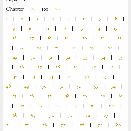
Chapter
<<
106
>>
1
|
2
|
3
|
4
|
5
|
6
|
7
|
8
|
9
|
10
|
11
|
12
|
13
|
14
|
15
|
16
|
17
|
18
|
19
|
20
|
21
|
22
|
23
|
24
|
25
|
26
|
27
|
28
|
29
|
30
|
31
|
32
|
33
|
34
|
35
|
36
|
37
|
38
|
39
|
40
|
41
|
42
|
43
|
44
|
45
|
46
|
47
|
48
|
49
|
50
|
51
|
52
|
53
|
54
|
55
|
56
|
57
|
58
|
59
|
60
|
61
|
62
|
63
|
64
|
65
|
66
|
67
|
68
|
69
|
70
|
71
|
72
|
73
|
74
|
75
|
76
|
77
|
78
|
79
|
80