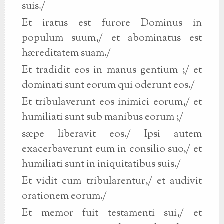
suis./
Et iratus est furore Dominus in
populum suum,/ et abominatus est
hæreditatem suam./
Et tradidit eos in manus gentium ;/ et
dominati sunt eorum qui oderunt eos./
Et tribulaverunt eos inimici eorum,/ et
humiliati sunt sub manibus eorum ;/
sæpe liberavit eos./ Ipsi autem
exacerbaverunt eum in consilio suo,/ et
humiliati sunt in iniquitatibus suis./
Et vidit cum tribularentur,/ et audivit
orationem eorum./
Et memor fuit testamenti sui,/ et