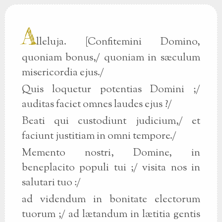
A
lleluja. [Confitemini Domino,
quoniam bonus,/ quoniam in sæculum
misericordia ejus./
Quis loquetur potentias Domini ;/
auditas faciet omnes laudes ejus ?/
Beati qui custodiunt judicium,/ et
faciunt justitiam in omni tempore./
Memento nostri, Domine, in
beneplacito populi tui ;/ visita nos in
salutari tuo :/
ad videndum in bonitate electorum
tuorum ;/ ad lætandum in lætitia gentis