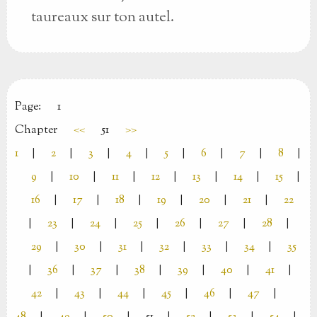
taureaux sur ton autel.
Page:
1
Chapter
<<
51
>>
1
|
2
|
3
|
4
|
5
|
6
|
7
|
8
|
9
|
10
|
11
|
12
|
13
|
14
|
15
|
16
|
17
|
18
|
19
|
20
|
21
|
22
|
23
|
24
|
25
|
26
|
27
|
28
|
29
|
30
|
31
|
32
|
33
|
34
|
35
|
36
|
37
|
38
|
39
|
40
|
41
|
42
|
43
|
44
|
45
|
46
|
47
|