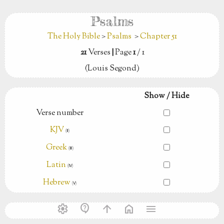
Psalms
The Holy Bible
>
Psalms
>
Chapter 51
21
Verses
|
Page
1
/ 1
(Louis Segond)
Show / Hide
Verse number
KJV
(Ⅱ)
Greek
(Ⅲ)
Latin
(Ⅳ)
Hebrew
(Ⅴ)
settings
contact_support
arrow_upward
home
menu