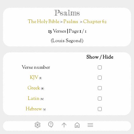
Psalms
The Holy Bible
>
Psalms
>
Chapter 62
13
Verses
|
Page
1
/ 1
(Louis Segond)
Show / Hide
Verse number
KJV
(Ⅱ)
Greek
(Ⅲ)
Latin
(Ⅳ)
Hebrew
(Ⅴ)
settings
contact_support
arrow_upward
home
menu