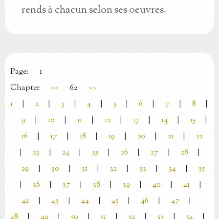
rends à chacun selon ses oeuvres.
Page:
1
Chapter
<<
62
>>
1
|
2
|
3
|
4
|
5
|
6
|
7
|
8
|
9
|
10
|
11
|
12
|
13
|
14
|
15
|
16
|
17
|
18
|
19
|
20
|
21
|
22
|
23
|
24
|
25
|
26
|
27
|
28
|
29
|
30
|
31
|
32
|
33
|
34
|
35
|
36
|
37
|
38
|
39
|
40
|
41
|
42
|
43
|
44
|
45
|
46
|
47
|
48
|
49
|
50
|
51
|
52
|
53
|
54
|