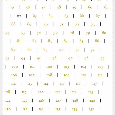
55
|
56
|
57
|
58
|
59
|
60
|
61
|
62
|
63
|
64
|
65
|
66
|
67
|
68
|
69
|
70
|
71
|
72
|
73
|
74
|
75
|
76
|
77
|
78
|
79
|
80
|
81
|
82
|
83
|
84
|
85
|
86
|
87
|
88
|
89
|
90
|
91
|
92
|
93
|
94
|
95
|
96
|
97
|
98
|
99
|
100
|
101
|
102
|
103
|
104
|
105
|
106
|
107
|
108
|
109
|
110
|
111
|
112
|
113
|
114
|
115
|
116
|
117
|
118
|
119
|
120
|
121
|
122
|
123
|
124
|
125
|
126
|
127
|
128
|
129
|
130
|
131
|
132
|
133
|
134
|
135
|