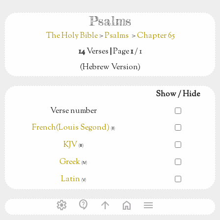
Psalms
The Holy Bible
>
Psalms
>
Chapter 65
14
Verses
|
Page
1
/ 1
(Hebrew Version)
Show / Hide
Verse number
French(Louis Segond)
(Ⅱ)
KJV
(Ⅲ)
Greek
(Ⅳ)
Latin
(Ⅴ)
settings
contact_support
arrow_upward
home
menu