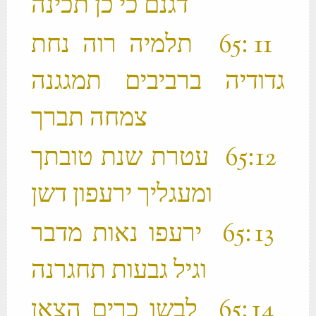
דגנם כי כן תכינה ‬
‫ 11 ׃65 תלמיה רוה נחת
גדודיה ברביבים תמגגנה
צמחה תברך ‬
‫ 12 ׃65 עטרת שנת טובתך
ומעגליך ירעפון דשן ‬
‫ 13 ׃65 ירעפו נאות מדבר
וגיל גבעות תחגרנה ‬
‫ 14 ׃65 לבשו כרים הצאן