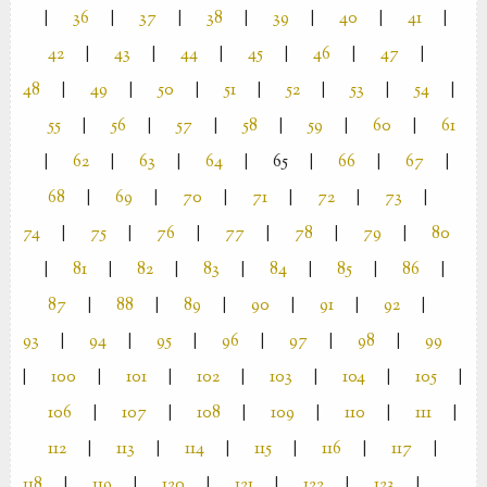
|
36
|
37
|
38
|
39
|
40
|
41
|
42
|
43
|
44
|
45
|
46
|
47
|
48
|
49
|
50
|
51
|
52
|
53
|
54
|
55
|
56
|
57
|
58
|
59
|
60
|
61
|
62
|
63
|
64
|
65
|
66
|
67
|
68
|
69
|
70
|
71
|
72
|
73
|
74
|
75
|
76
|
77
|
78
|
79
|
80
|
81
|
82
|
83
|
84
|
85
|
86
|
87
|
88
|
89
|
90
|
91
|
92
|
93
|
94
|
95
|
96
|
97
|
98
|
99
|
100
|
101
|
102
|
103
|
104
|
105
|
106
|
107
|
108
|
109
|
110
|
111
|
112
|
113
|
114
|
115
|
116
|
117
|
118
|
119
|
120
|
121
|
122
|
123
|