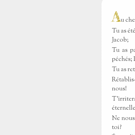
A
u che
Tu as ét
Jacob;
Tu as pa
péchés; 
Tu as ret
Rétablis
nous!
T'irrit
éternell
Ne nous 
toi?