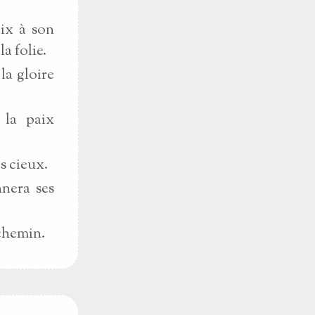
aix à son
a folie.
la gloire
 la paix
es cieux.
nnera ses
 chemin.