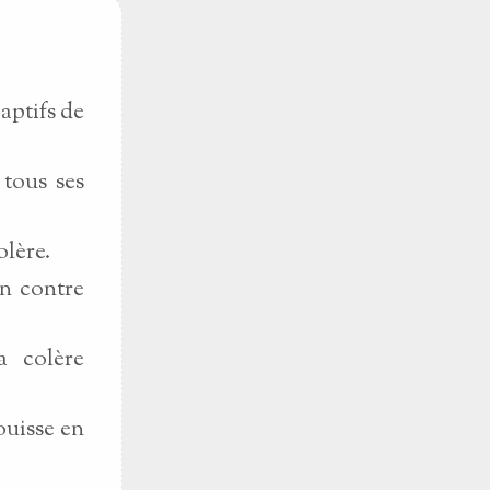
aptifs de
 tous ses
olère.
on contre
a colère
ouisse en