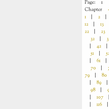
Page:
1
Chapter
1
|
2
|
12
|
13
22
|
23
32
|
3
|
42
|
51
|
5
|
61
|
70
|
79
|
80
|
89
|
98
|
|
107
|
116
|