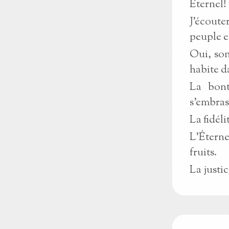
Éternel!
J'écoute
peuple et
Oui, son
habite d
La bont
s'embras
La fidéli
L'Éterne
fruits.
La justi