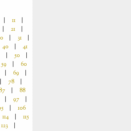
|
11
|
|
21
|
30
|
31
|
40
|
41
|
50
|
59
|
60
|
69
|
|
78
|
87
|
88
|
97
|
05
|
106
114
|
115
123
|