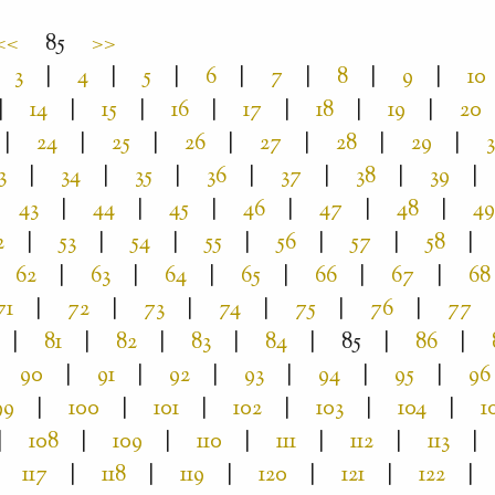
<<
85
>>
3
|
4
|
5
|
6
|
7
|
8
|
9
|
10
|
14
|
15
|
16
|
17
|
18
|
19
|
20
|
24
|
25
|
26
|
27
|
28
|
29
|
3
|
34
|
35
|
36
|
37
|
38
|
39
|
43
|
44
|
45
|
46
|
47
|
48
|
49
2
|
53
|
54
|
55
|
56
|
57
|
58
|
62
|
63
|
64
|
65
|
66
|
67
|
68
71
|
72
|
73
|
74
|
75
|
76
|
77
|
81
|
82
|
83
|
84
|
85
|
86
|
90
|
91
|
92
|
93
|
94
|
95
|
96
99
|
100
|
101
|
102
|
103
|
104
|
1
|
108
|
109
|
110
|
111
|
112
|
113
|
117
|
118
|
119
|
120
|
121
|
122
|