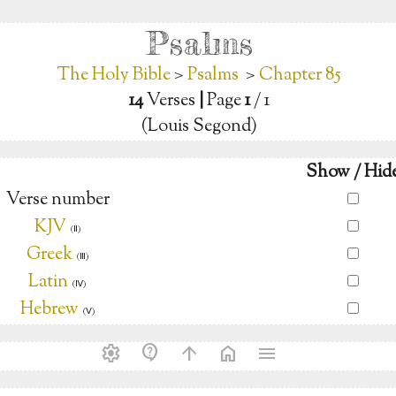
Psalms
The Holy Bible
>
Psalms
>
Chapter 85
14
Verses
|
Page
1
/ 1
(Louis Segond)
Show / Hid
Verse number
KJV
(Ⅱ)
Greek
(Ⅲ)
Latin
(Ⅳ)
Hebrew
(Ⅴ)
settings
contact_support
arrow_upward
home
menu