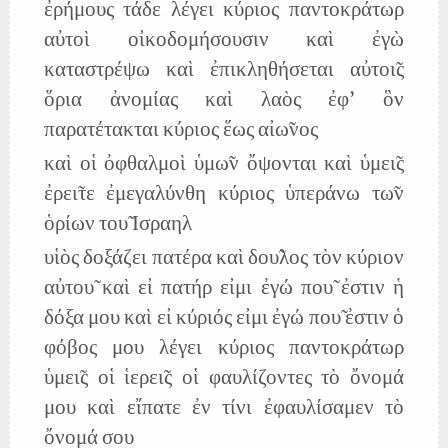
ἐρήμους τάδε λέγει κύριος παντοκράτωρ
αὐτοὶ οἰκοδομήσουσιν καὶ ἐγὼ
καταστρέψω καὶ ἐπικληθήσεται αὐτοι̃ς
ὅρια ἀνομίας καὶ λαὸς ἐφ' ὃν
παρατέτακται κύριος ἕως αἰω̃νος
καὶ οἱ ὀφθαλμοὶ ὑμω̃ν ὄψονται καὶ ὑμει̃ς
ἐρει̃τε ἐμεγαλύνθη κύριος ὑπεράνω τω̃ν
ὁρίων του̃ Ισραηλ
υἱὸς δοξάζει πατέρα καὶ δου̃λος τὸν κύριον
αὐτου̃ καὶ εἰ πατήρ εἰμι ἐγώ που̃ ἐστιν ἡ
δόξα μου καὶ εἰ κύριός εἰμι ἐγώ που̃ ἐστιν ὁ
φόβος μου λέγει κύριος παντοκράτωρ
ὑμει̃ς οἱ ἱερει̃ς οἱ φαυλίζοντες τὸ ὄνομά
μου καὶ εἴπατε ἐν τίνι ἐφαυλίσαμεν τὸ
ὄνομά σου