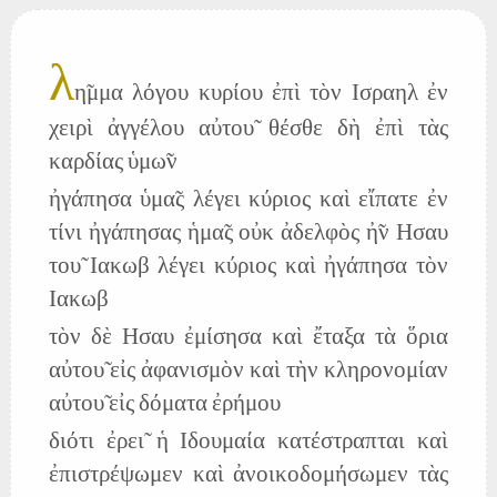
λ
η̃μμα λόγου κυρίου ἐπὶ τὸν Ισραηλ ἐν
χειρὶ ἀγγέλου αὐτου̃ θέσθε δὴ ἐπὶ τὰς
καρδίας ὑμω̃ν
ἠγάπησα ὑμα̃ς λέγει κύριος καὶ εἴπατε ἐν
τίνι ἠγάπησας ἡμα̃ς οὐκ ἀδελφὸς ἠ̃ν Ησαυ
του̃ Ιακωβ λέγει κύριος καὶ ἠγάπησα τὸν
Ιακωβ
τὸν δὲ Ησαυ ἐμίσησα καὶ ἔταξα τὰ ὅρια
αὐτου̃ εἰς ἀφανισμὸν καὶ τὴν κληρονομίαν
αὐτου̃ εἰς δόματα ἐρήμου
διότι ἐρει̃ ἡ Ιδουμαία κατέστραπται καὶ
ἐπιστρέψωμεν καὶ ἀνοικοδομήσωμεν τὰς