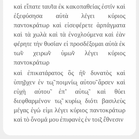
καὶ εἴπατε ταυ̃τα ἐκ κακοπαθείας ἐστίν καὶ
ἐξεφύσησα αὐτὰ λέγει κύριος
παντοκράτωρ καὶ εἰσεφέρετε ἁρπάγματα
καὶ τὰ χωλὰ καὶ τὰ ἐνοχλούμενα καὶ ἐὰν
φέρητε τὴν θυσίαν εἰ προσδέξομαι αὐτὰ ἐκ
τω̃ν χειρω̃ν ὑμω̃ν λέγει κύριος
παντοκράτωρ
καὶ ἐπικατάρατος ὃς ἠ̃ν δυνατὸς καὶ
ὑπη̃ρχεν ἐν τω̨̃ ποιμνίω̨ αὐτου̃ ἄρσεν καὶ
εὐχὴ αὐτου̃ ἐπ' αὐτω̨̃ καὶ θύει
διεφθαρμένον τω̨̃ κυρίω̨ διότι βασιλεὺς
μέγας ἐγώ εἰμι λέγει κύριος παντοκράτωρ
καὶ τὸ ὄνομά μου ἐπιφανὲς ἐν τοι̃ς ἔθνεσιν