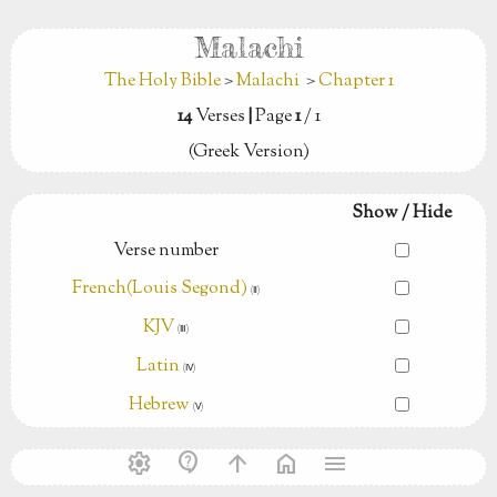
Malachi
The Holy Bible
>
Malachi
>
Chapter 1
14
Verses
|
Page
1
/ 1
(Greek Version)
Show / Hide
Verse number
French(Louis Segond)
(Ⅱ)
KJV
(Ⅲ)
Latin
(Ⅳ)
Hebrew
(Ⅴ)
settings
contact_support
arrow_upward
home
menu