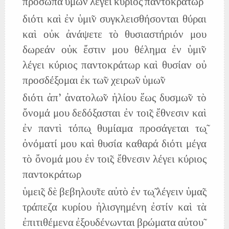
πρόσωπα ὑμω̃ν λέγει κύριος παντοκράτωρ
διότι καὶ ἐν ὑμι̃ν συγκλεισθήσονται θύραι
καὶ οὐκ ἀνάψετε τὸ θυσιαστήριόν μου
δωρεάν οὐκ ἔστιν μου θέλημα ἐν ὑμι̃ν
λέγει κύριος παντοκράτωρ καὶ θυσίαν οὐ
προσδέξομαι ἐκ τω̃ν χειρω̃ν ὑμω̃ν
διότι ἀπ' ἀνατολω̃ν ἡλίου ἕως δυσμω̃ν τὸ
ὄνομά μου δεδόξασται ἐν τοι̃ς ἔθνεσιν καὶ
ἐν παντὶ τόπω̨ θυμίαμα προσάγεται τω̨̃
ὀνόματί μου καὶ θυσία καθαρά διότι μέγα
τὸ ὄνομά μου ἐν τοι̃ς ἔθνεσιν λέγει κύριος
παντοκράτωρ
ὑμει̃ς δὲ βεβηλου̃τε αὐτὸ ἐν τω̨̃ λέγειν ὑμα̃ς
τράπεζα κυρίου ἠλισγημένη ἐστίν καὶ τὰ
ἐπιτιθέμενα ἐξουδένωνται βρώματα αὐτου̃