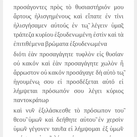
προσάγοντες πρὸς τὸ θυσιαστήριόν μου
ἄρτους ἠλισγημένους καὶ εἴπατε ἐν τίνι
ἠλισγήσαμεν αὐτούς ἐν τω̨̃ λέγειν ὑμα̃ς
τράπεζα κυρίου ἐξουδενωμένη ἐστὶν καὶ τὰ
ἐπιτιθέμενα βρώματα ἐξουδενωμένα
διότι ἐὰν προσαγάγητε τυφλὸν εἰς θυσίαν
οὐ κακόν καὶ ἐὰν προσαγάγητε χωλὸν ἢ
ἄρρωστον οὐ κακόν προσάγαγε δὴ αὐτὸ τω̨̃
ἡγουμένω̨ σου εἰ προσδέξεται αὐτό εἰ
λήμψεται πρόσωπόν σου λέγει κύριος
παντοκράτωρ
καὶ νυ̃ν ἐξιλάσκεσθε τὸ πρόσωπον του̃
θεου̃ ὑμω̃ν καὶ δεήθητε αὐτου̃ ἐν χερσὶν
ὑμω̃ν γέγονεν ταυ̃τα εἰ λήμψομαι ἐξ ὑμω̃ν