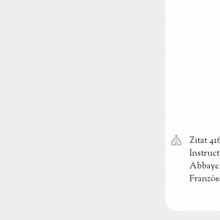
church
Zitat 41
Instruct
Abbaye 
Französ