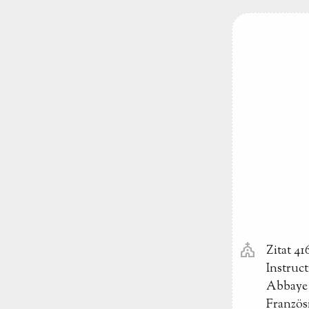
church
Zitat 4
Instruct
Abbaye 
Französ