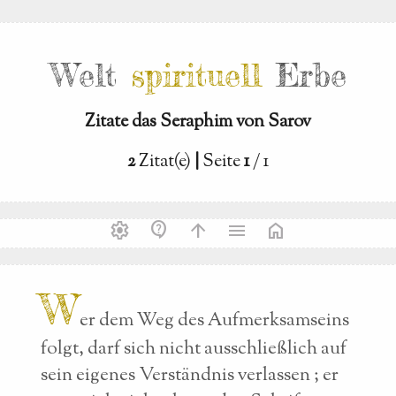
Welt
spirituell
Erbe
Zitate das Seraphim von Sarov
2
Zitat(e)
|
Seite
1
/ 1
settings
contact_support
arrow_upward
menu
home
W
er dem Weg des Aufmerksamseins
folgt, darf sich nicht ausschließlich auf
sein eigenes Verständnis verlassen ; er