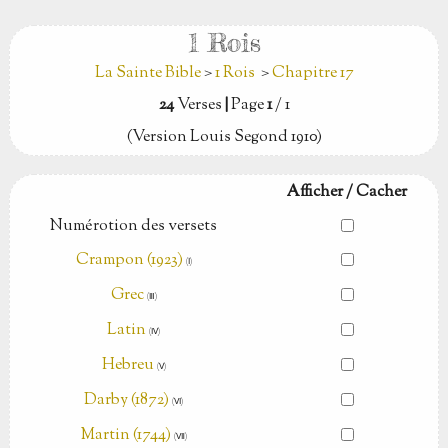
1 Rois
La Sainte Bible
>
1 Rois
>
Chapitre 17
24
Verses
|
Page
1
/ 1
(Version Louis Segond 1910)
Afficher / Cacher
Numérotion des versets
Crampon (1923)
(Ⅰ)
Grec
(Ⅲ)
Latin
(Ⅳ)
Hebreu
(Ⅴ)
Darby (1872)
(Ⅵ)
Martin (1744)
(Ⅶ)