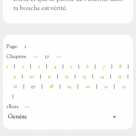
ta bouche est vérité.
Page:
1
Chapitre
<<
17
>>
1
|
2
|
3
|
4
|
5
|
6
|
7
|
8
|
9
|
10
|
11
|
12
|
13
|
14
|
15
|
16
|
17
|
18
|
19
|
20
|
21
|
22
|
1 Rois
>>