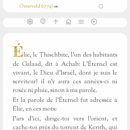
Ostervald (1779)
(Ⅷ)
settings
contact_support
arrow_upward
home
menu
play_circle
É
lie, le Thischbite, l'un des habitants
de Galaad, dit à Achab: L'Éternel est
vivant, le Dieu d'Israël, dont je suis le
serviteur! il n'y aura ces années-ci ni
rosée ni pluie, sinon à ma parole.
Et la parole de l'Éternel fut adressée à
Élie, en ces mots:
Pars d'ici, dirige-toi vers l'orient, et
cache-toi près du torrent de Kerith, qui