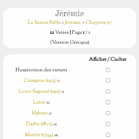
Jérémie
La Sainte Bible
>
Jérémie
>
Chapitre 27
22
Verses
|
Page
1
/ 1
(Version Grecque)
Afficher / Cacher
Numérotion des versets
Crampon (1923)
(Ⅰ)
Louis Segond (1910)
(Ⅱ)
Latin
(Ⅳ)
Hebreu
(Ⅴ)
Darby (1872)
(Ⅵ)
Martin (1744)
(Ⅶ)