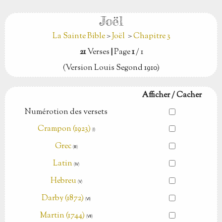
Joël
La Sainte Bible
>
Joël
>
Chapitre 3
21
Verses
|
Page
1
/ 1
(Version Louis Segond 1910)
Afficher / Cacher
Numérotion des versets
Crampon (1923)
(Ⅰ)
Grec
(Ⅲ)
Latin
(Ⅳ)
Hebreu
(Ⅴ)
Darby (1872)
(Ⅵ)
Martin (1744)
(Ⅶ)