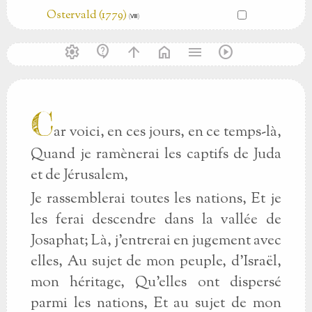
Ostervald (1779)
(Ⅷ)
settings
contact_support
arrow_upward
home
menu
play_circle
C
ar voici, en ces jours, en ce temps-là,
Quand je ramènerai les captifs de Juda
et de Jérusalem,
Je rassemblerai toutes les nations, Et je
les ferai descendre dans la vallée de
Josaphat; Là, j'entrerai en jugement avec
elles, Au sujet de mon peuple, d'Israël,
mon héritage, Qu'elles ont dispersé
parmi les nations, Et au sujet de mon