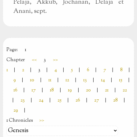
Pelaja, Akkub, Jochanan, Delaja et
Anani, sept.
Page:
1
Chapter
<<
3
>>
1
|
2
|
3
|
4
|
5
|
6
|
7
|
8
|
9
|
10
|
11
|
12
|
13
|
14
|
15
|
16
|
17
|
18
|
19
|
20
|
21
|
22
|
23
|
24
|
25
|
26
|
27
|
28
|
29
|
1 Chronicles
>>