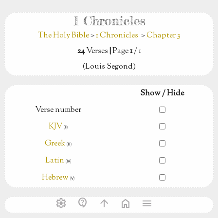
1 Chronicles
The Holy Bible
>
1 Chronicles
>
Chapter 3
24
Verses
|
Page
1
/ 1
(Louis Segond)
Show / Hide
Verse number
KJV
(Ⅱ)
Greek
(Ⅲ)
Latin
(Ⅳ)
Hebrew
(Ⅴ)
settings
contact_support
arrow_upward
home
menu