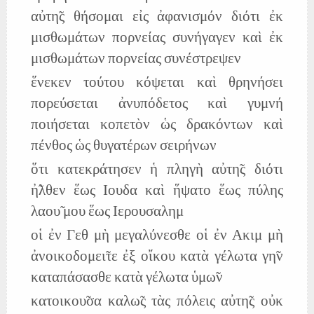
αὐτη̃ς θήσομαι εἰς ἀφανισμόν διότι ἐκ
μισθωμάτων πορνείας συνήγαγεν καὶ ἐκ
μισθωμάτων πορνείας συνέστρεψεν
ἕνεκεν τούτου κόψεται καὶ θρηνήσει
πορεύσεται ἀνυπόδετος καὶ γυμνή
ποιήσεται κοπετὸν ὡς δρακόντων καὶ
πένθος ὡς θυγατέρων σειρήνων
ὅτι κατεκράτησεν ἡ πληγὴ αὐτη̃ς διότι
ἠ̃λθεν ἕως Ιουδα καὶ ἥψατο ἕως πύλης
λαου̃ μου ἕως Ιερουσαλημ
οἱ ἐν Γεθ μὴ μεγαλύνεσθε οἱ ἐν Ακιμ μὴ
ἀνοικοδομει̃τε ἐξ οἴκου κατὰ γέλωτα γη̃ν
καταπάσασθε κατὰ γέλωτα ὑμω̃ν
κατοικου̃σα καλω̃ς τὰς πόλεις αὐτη̃ς οὐκ