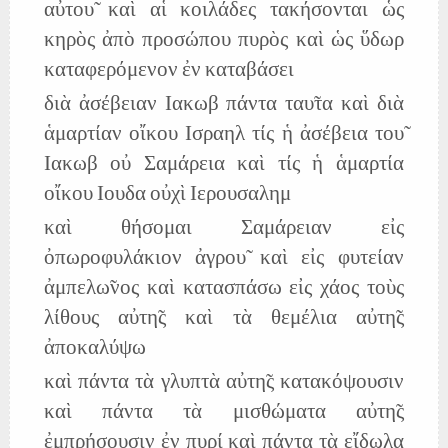
αὐτου̃ καὶ αἱ κοιλάδες τακήσονται ὡς
κηρὸς ἀπὸ προσώπου πυρὸς καὶ ὡς ὕδωρ
καταφερόμενον ἐν καταβάσει
διὰ ἀσέβειαν Ιακωβ πάντα ταυ̃τα καὶ διὰ
ἁμαρτίαν οἴκου Ισραηλ τίς ἡ ἀσέβεια του̃
Ιακωβ οὐ Σαμάρεια καὶ τίς ἡ ἁμαρτία
οἴκου Ιουδα οὐχὶ Ιερουσαλημ
καὶ θήσομαι Σαμάρειαν εἰς
ὀπωροφυλάκιον ἀγρου̃ καὶ εἰς φυτείαν
ἀμπελω̃νος καὶ κατασπάσω εἰς χάος τοὺς
λίθους αὐτη̃ς καὶ τὰ θεμέλια αὐτη̃ς
ἀποκαλύψω
καὶ πάντα τὰ γλυπτὰ αὐτη̃ς κατακόψουσιν
καὶ πάντα τὰ μισθώματα αὐτη̃ς
ἐμπρήσουσιν ἐν πυρί καὶ πάντα τὰ εἴδωλα