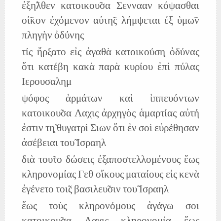
ἐξη̃λθεν κατοικου̃σα Σεννααν κόψασθαι
οἰ̃κον ἐχόμενον αὐτη̃ς λήμψεται ἐξ ὑμω̃ν
πληγὴν ὀδύνης
τίς ἤρξατο εἰς ἀγαθὰ κατοικούση̨ ὀδύνας
ὅτι κατέβη κακὰ παρὰ κυρίου ἐπὶ πύλας
Ιερουσαλημ
ψόφος ἁρμάτων καὶ ἱππευόντων
κατοικου̃σα Λαχις ἀρχηγὸς ἁμαρτίας αὐτή
ἐστιν τη̨̃ θυγατρὶ Σιων ὅτι ἐν σοὶ εὑρέθησαν
ἀσέβειαι του̃ Ισραηλ
διὰ του̃το δώσεις ἐξαποστελλομένους ἕως
κληρονομίας Γεθ οἴκους ματαίους εἰς κενὰ
ἐγένετο τοι̃ς βασιλευ̃σιν του̃ Ισραηλ
ἕως τοὺς κληρονόμους ἀγάγω σοι