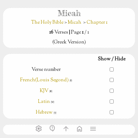
Micah
The Holy Bible
>
Micah
>
Chapter 1
16
Verses
|
Page
1
/ 1
(Greek Version)
Show / Hide
Verse number
French(Louis Segond)
(Ⅱ)
KJV
(Ⅲ)
Latin
(Ⅳ)
Hebrew
(Ⅴ)
settings
contact_support
arrow_upward
home
menu