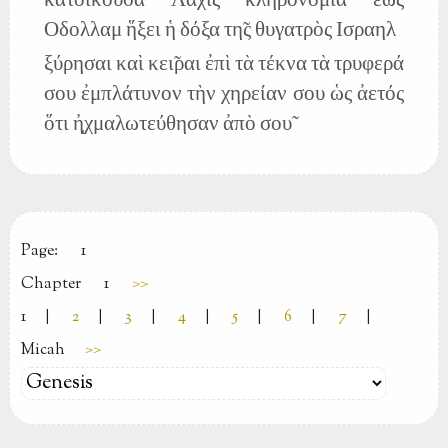
κατοικου̃σα Λαχις κληρονομία ἕως
Οδολλαμ ἥξει ἡ δόξα τη̃ς θυγατρὸς Ισραηλ
ξύρησαι καὶ κει̃ραι ἐπὶ τὰ τέκνα τὰ τρυφερά
σου ἐμπλάτυνον τὴν χηρείαν σου ὡς ἀετός
ὅτι ἠ̨χμαλωτεύθησαν ἀπὸ σου̃
Page:
1
Chapter
1
>>
1
|
2
|
3
|
4
|
5
|
6
|
7
|
Micah
>>