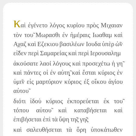
κ
αὶ ἐγένετο λόγος κυρίου πρὸς Μιχαιαν
τὸν του̃ Μωρασθι ἐν ἡμέραις Ιωαθαμ καὶ
Αχαζ καὶ Εζεκιου βασιλέων Ιουδα ὑπὲρ ὡ̃ν
εἰ̃δεν περὶ Σαμαρείας καὶ περὶ Ιερουσαλημ
ἀκούσατε λαοί λόγους καὶ προσεχέτω ἡ γη̃
καὶ πάντες οἱ ἐν αὐτη̨̃ καὶ ἔσται κύριος ἐν
ὑμι̃ν εἰς μαρτύριον κύριος ἐξ οἴκου ἁγίου
αὐτου̃
διότι ἰδοὺ κύριος ἐκπορεύεται ἐκ του̃
τόπου αὐτου̃ καὶ καταβήσεται καὶ
ἐπιβήσεται ἐπὶ τὰ ὕψη τη̃ς γη̃ς
καὶ σαλευθήσεται τὰ ὄρη ὑποκάτωθεν