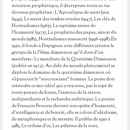
intuition prophétique, il décryptera toute sa vie
diverses prophéties : L’Apocalypse de saint Jean
(1945), Le secret des tombes royales (1947), Les clés de
Nostradamus (1965), La septième erreur de
l’humanité (1975), La prophétie des papes, miroir du
monde (1981), Nostradamus ressuscité (1996-1998).En
1950, il fonde à Perpignan avec différents artistes le
groupe de la IVème dimension qu’il dote d’un
manifeste : Le manifeste de la Quatrième Dimension
(publié en 1973). Au delà du monde phénoménal se
déploie le domaine de la quatrième dimension où
s’épanouit le “surconscient” humain. Le poète doit
atteindre ce moi idéal qui y rayonne, par le rejet de
toute pensée de haine, l’exercice de la raison
indépendante et la recherche esthétique. La poésie
de François Brousse devient une quête d’humanité,
d’intelligence et de beauté, elle se colore d’idéalisme,
de métaphysique et de mystère. Il publie de 1950 à
1985, Le rythme d’or, Les pèlerins de la nuit,