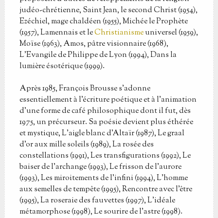
judéo-chrétienne, Saint Jean, le second Christ (1954),
Ezéchiel, mage chaldéen (1955), Michée le Prophète
(1957), Lamennais et le
Christianisme
universel (1959),
Moïse (1963), Amos, pâtre visionnaire (1968),
L’Evangile de Philippe de Lyon (1994), Dans la
lumière ésotérique (1999).
Après 1985, François Brousse s’adonne
essentiellement à l’écriture poétique et à l’animation
d’une forme de café philosophique dont il fut, dès
1975, un précurseur. Sa poésie devient plus éthérée
et mystique, L’aigle blanc d’Altaïr (1987), Le graal
d’or aux mille soleils (1989), La rosée des
constellations (1991), Les transfigurations (1992), Le
baiser de l’archange (1993), Le frisson de l’aurore
(1993), Les miroitements de l’infini (1994), L’homme
aux semelles de tempête (1995), Rencontre avec l’être
(1995), La roseraie des fauvettes (1997), L’idéale
métamorphose (1998), Le sourire de l’astre (1998).