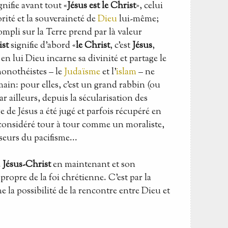
gnifie avant tout «
Jésus est le Christ
», celui
orité et la souveraineté de
Dieu
lui-même;
ompli sur la Terre prend par là valeur
ist
signifie d'abord «
le Christ
, c'est
Jésus
,
n lui Dieu incarne sa divinité et partage le
monothéistes – le
Judaïsme
et l'
islam
– ne
ain: pour elles, c'est un grand rabbin (ou
 ailleurs, depuis la sécularisation des
e de Jésus a été jugé et parfois récupéré en
t considéré tour à tour comme un moraliste,
eurs du pacifisme...
e
Jésus-Christ
en maintenant et son
propre de la foi chrétienne. C'est par la
me la possibilité de la rencontre entre Dieu et