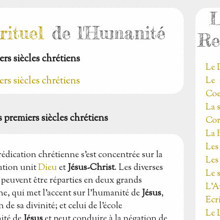
L
rituel
de l'Humanité
Re
rs siècles chrétiens
Le
rs siècles chrétiens
Le 
Co
La 
s premiers siècles chrétiens
Cor
La 
Les
dication chrétienne s'est concentrée sur la
Les
lation unit
Dieu
et
Jésus-Christ
. Les diverses
Le 
 peuvent être réparties en deux grands
L'A
che, qui met l'accent sur l'humanité de
Jésus
,
Ecr
 de sa divinité; et celui de l'école
Le 
nité de
Jésus
et peut conduire à la négation de