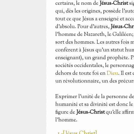
certains, le nom de
Jésus-Christ
si
qui, dès les origines, possède l'aut
tout ce que Jésus a enseigné et acc
d'absolu. Pour d'autres,
Jésus-Chr
l'homme de Nazareth, le Galiléen; e
sort des hommes. Les autres fois 
confèrent à Jésus qu'un statut hum
enseignant), un grand prophète. Par
sociétés occidentales, le personnag
dehors de toute foi en
Dieu
. Il es
un révolutionnaire, un des précurs
Exprimer l'unité de la personne d
humanité et sa divinité est donc le 
figure de
Jésus-Christ
qu'elle affir
l'homme.
1 -[Jésus Christ]