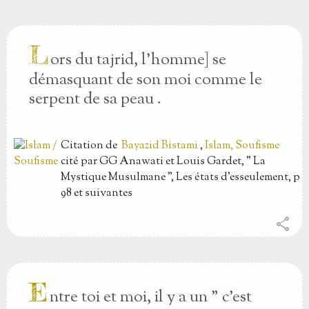
L
ors du tajrid, l'homme] se
démasquant de son moi comme le
serpent de sa peau .
Citation
de
Bayazid Bistami
,
Islam, Soufisme
cité par GG Anawati et Louis Gardet, " La
Mystique Musulmane ", Les états d'esseulement, p
98 et suivantes
share
E
ntre toi et moi, il y a un " c'est