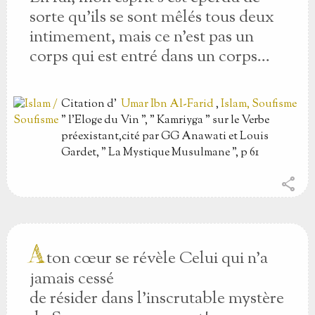
sorte qu'ils se sont mêlés tous deux
intimement, mais ce n'est pas un
corps qui est entré dans un corps…
Citation
d'
Umar Ibn Al-Farid
,
Islam, Soufisme
" l'Eloge du Vin ", " Kamriyga " sur le Verbe
préexistant,cité par GG Anawati et Louis
Gardet, " La Mystique Musulmane ", p 61
share
A
ton cœur se révèle Celui qui n'a
jamais cessé
de résider dans l'inscrutable mystère