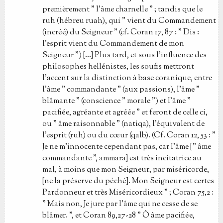
premièrement " l'âme charnelle " ; tandis que le
ruh (hébreu ruah), qui " vient du Commandement
(incréé) du Seigneur " (cf. Coran 17, 87 : " Dis :
l'esprit vient du Commandement de mon
Seigneur ") […] Plus tard, et sous l'influence des
philosophes hellénistes, les soufis mettront
l'accent sur la distinction à base coranique, entre
l'âme " commandante " (aux passions), l'âme "
blâmante " (conscience " morale ") et l'âme "
pacifiée, agréante et agréée " et feront de celle ci,
ou " âme raisonnable " (natiqa), l'équivalent de
l'esprit (ruh) ou du cœur (qalb). (Cf. Coran 12, 53 : "
Je ne m'innocente cependant pas, car l'âme [" âme
commandante ", ammara] est très incitatrice au
mal, à moins que mon Seigneur, par miséricorde,
[ne la préserve du péché]. Mon Seigneur est certes
Pardonneur et très Miséricordieux " ; Coran 75,2 :
" Mais non, Je jure par l'âme qui ne cesse de se
blâmer. ", et Coran 89,27-28 " Ô âme pacifiée,