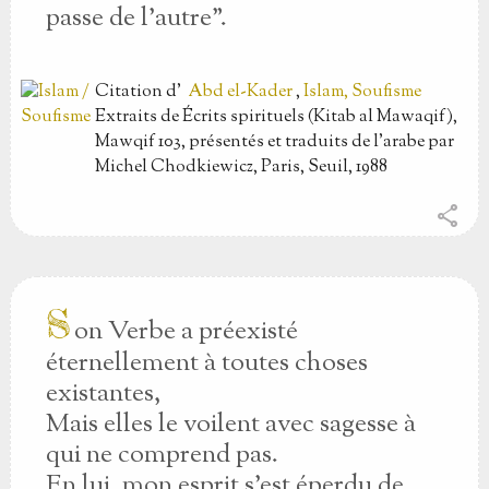
passe de l'autre".
Citation
d'
Abd el-Kader
,
Islam, Soufisme
Extraits de Écrits spirituels (Kitab al Mawaqif),
Mawqif 103, présentés et traduits de l'arabe par
Michel Chodkiewicz, Paris, Seuil, 1988
share
S
on Verbe a préexisté
éternellement à toutes choses
existantes,
Mais elles le voilent avec sagesse à
qui ne comprend pas.
En lui, mon esprit s'est éperdu de