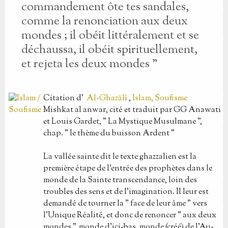
commandement ôte tes sandales,
comme la renonciation aux deux
mondes ; il obéit littéralement et se
déchaussa, il obéit spirituellement,
et rejeta les deux mondes "
Citation
d'
Al-Ghazâlî
,
Islam, Soufisme
Mishkat al anwar, cité et traduit par GG Anawati
et Louis Gardet, " La Mystique Musulmane ",
chap. " le thème du buisson Ardent "
La vallée sainte dit le texte ghazzalien est la
première étape de l'entrée des prophètes dans le
monde de la Sainte transcendance, loin des
troubles des sens et de l'imagination. Il leur est
demandé de tourner la " face de leur âme " vers
l'Unique Réalité, et donc de renoncer " aux deux
mondes ", monde d'ici-bas, monde (créé) de l'Au-