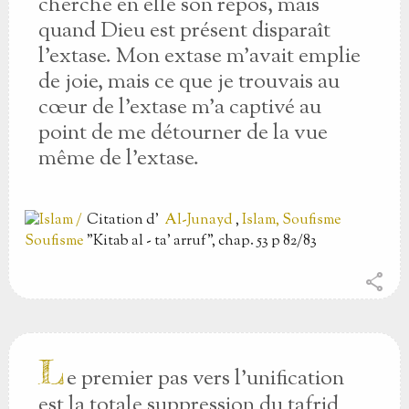
cherche en elle son repos, mais
quand Dieu est présent disparaît
l'extase. Mon extase m'avait emplie
de joie, mais ce que je trouvais au
cœur de l'extase m'a captivé au
point de me détourner de la vue
même de l'extase.
Citation
d'
Al-Junayd
,
Islam, Soufisme
"Kitab al - ta' arruf", chap. 53 p 82/83
share
L
e premier pas vers l'unification
est la totale suppression du tafrid