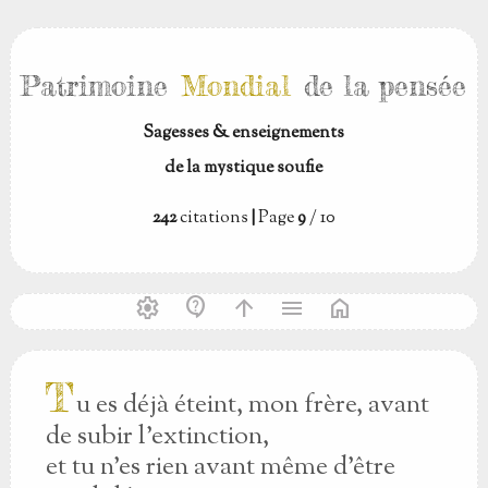
Patrimoine
Mondial
de la pensée
Sagesses & enseignements
de la mystique soufie
242
citations
|
Page
9
/ 10
settings
contact_support
arrow_upward
menu
home
T
u es déjà éteint, mon frère, avant
de subir l'extinction,
et tu n'es rien avant même d'être