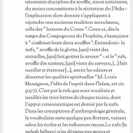
nécessaire discipline du souffle, sinon antérieure,
du moins concomitante à la récitation du Dhikr -
l'explication alors donnée s'appliquera à
rejoindre une ancienne tradition musulmane,
celle des " lecteurs du Coran ". Ceux-ci, dès le
temps des Compagnons du Prophète, s'exerçaient
à " combiner leurs deux souffles ". Entendons : la
nafs, " souffle de la glotte, [qui] vient des
entrailles, [qui] fait goûter la saveur " - et le " ruh,
souffle des narines, [qui] vient du cerveau, […] fait
nasiller et éternuer […], sentir les odeurs et
discerner les qualités spirituelles " (cf. Louis
Massignon, l'idée de l'esprit dans l'Islam, art cit.
p277). C'est par le ruh que sont vocalisés et
nasillés les trois lettres de chaque racine, dont
l'appui consonantique est donné par la nafs.
Dans les conceptions d'anthropologie générale,
le vocabulaire reste quelque peu flottant, variant
selon les écoles et les influences reçues.La nafs (le
nefesh hébreu) n'en désigne pas moins et