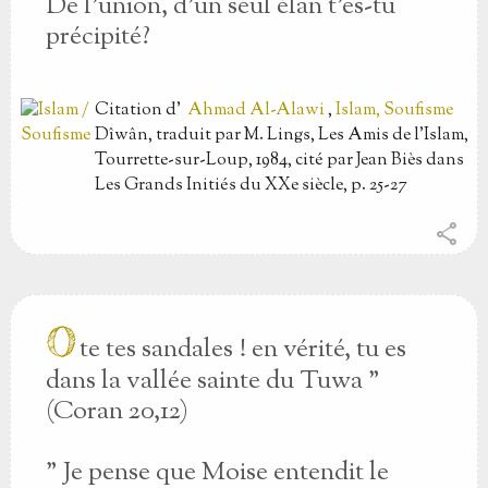
De l'union, d'un seul élan t'es-tu
précipité?
Citation
d'
Ahmad Al-Alawi
,
Islam, Soufisme
Dîwân, traduit par M. Lings, Les Amis de l'Islam,
Tourrette-sur-Loup, 1984, cité par Jean Biès dans
Les Grands Initiés du XXe siècle, p. 25-27
share
O
te tes sandales ! en vérité, tu es
dans la vallée sainte du Tuwa "
(Coran 20,12)
" Je pense que Moise entendit le