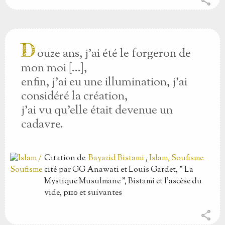
share
D
ouze ans, j'ai été le forgeron de
mon moi […],
enfin, j'ai eu une illumination, j'ai
considéré la création,
j'ai vu qu'elle était devenue un
cadavre.
Citation
de
Bayazid Bistami
,
Islam, Soufisme
cité par GG Anawati et Louis Gardet, " La
Mystique Musulmane ", Bistami et l'ascèse du
vide, p110 et suivantes
share