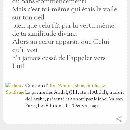
du Sans-commencement!
Mais c'est toi-même qui étais le voile
sur ton oeil
bien que cela fût par la vertu même
de ta similitude divine.
Alors au cœur apparaît que Celui
qu'il voit
n'a jamais cessé de l'appeler vers
Lui!
Citation
d'
Ibn 'Arabi
,
Islam, Soufisme
La parure des Abdal, (Hilyatu al Abdal), traduit
de l'arabe, présenté et annoté par Michel Valsan.
Paris, Les Editions de l'Oeuvre, 1992.
share