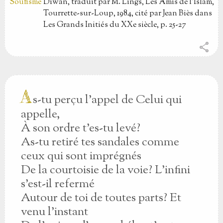
Dîwân, traduit par M. Lings, Les Amis de l'Islam,
Tourrette-sur-Loup, 1984, cité par Jean Biès dans
Les Grands Initiés du XXe siècle, p. 25-27
share
A
s-tu perçu l'appel de Celui qui
appelle,
À son ordre t'es-tu levé?
As-tu retiré tes sandales comme
ceux qui sont imprégnés
De la courtoisie de la voie? L'infini
s'est-il refermé
Autour de toi de toutes parts? Et
venu l'instant