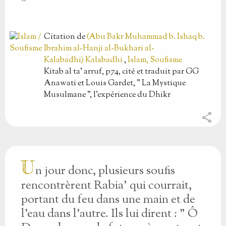
"
Citation
de
(Abu Bakr Muhammad b. Ishaq b.
Ibrahim al-Hanji al-Bukhari al-
Kalabadhi) Kalabadhi
,
Islam, Soufisme
Kitab al ta' arruf, p74, cité et traduit par GG
Anawati et Louis Gardet, " La Mystique
Musulmane ", l'expérience du Dhikr
share
U
n jour donc, plusieurs soufis
rencontrèrent Rabia' qui courrait,
portant du feu dans une main et de
l'eau dans l'autre. Ils lui dirent : " Ô