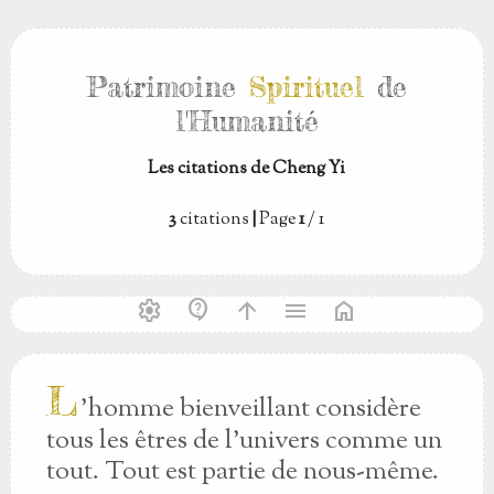
Patrimoine
Spirituel
de
l'Humanité
Les citations de Cheng Yi
3
citations
|
Page
1
/ 1
settings
contact_support
arrow_upward
menu
home
L
’homme bienveillant considère
tous les êtres de l’univers comme un
tout. Tout est partie de nous-même.