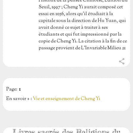
Histoire de la pensée Chinoise, Edition du
Seuil, 1997 ; Cheng Yi aurait composé cet
essai en 1056, alors qu'il étudiait à la
capitale sous la direction de Hu Yuan, qui
avait donné ce sujet à traiter à ses
étudiants et qui fut impressionné par la
copie de Cheng Yi. La citation à la fin de ce
passage provient de L'Invariable Milieu 21
share
Page:
1
En savoir + :
Vie et enseignement de Cheng Yi
Livres sacrés des Religions du