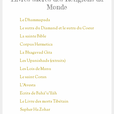
Monde
Le Dhammapada
Le sutra du Diamand et le sutra du Coeur
La sainte Bible
Corpus Hermetica
La Bhagavad Gita
Les Upanishads (extraits)
Les Lois de Manu
Le saint Coran
L'Avesta
Ecrits de Bahá’u’lláh
Le Livre des morts Tibétain
Sepher Ha Zohar