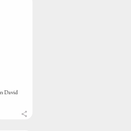
on David
share