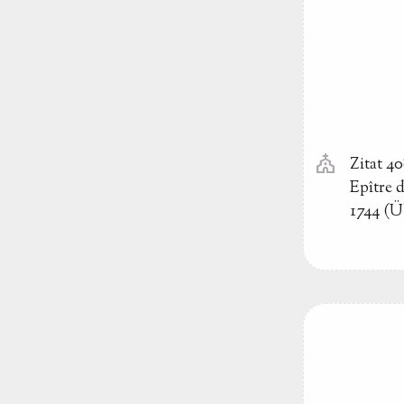
church
Zitat 4
Epître 
1744 (Ü