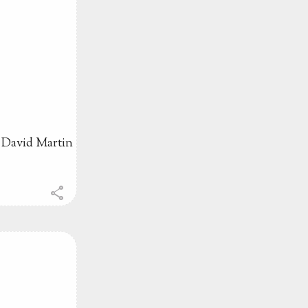
n David Martin
share