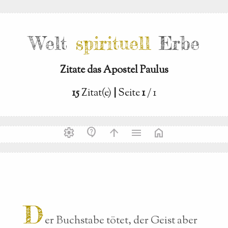
Welt
spirituell
Erbe
Zitate das Apostel Paulus
15
Zitat(e)
|
Seite
1
/ 1
settings
contact_support
arrow_upward
menu
home
D
er Buchstabe tötet, der Geist aber