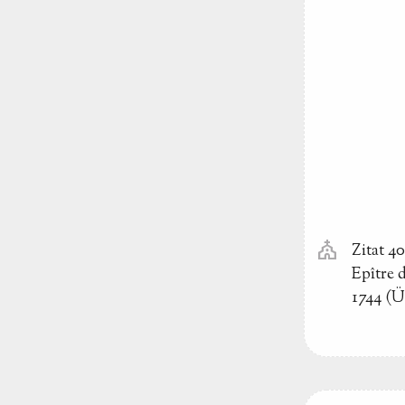
church
Zitat 4
Epître 
1744 (Ü