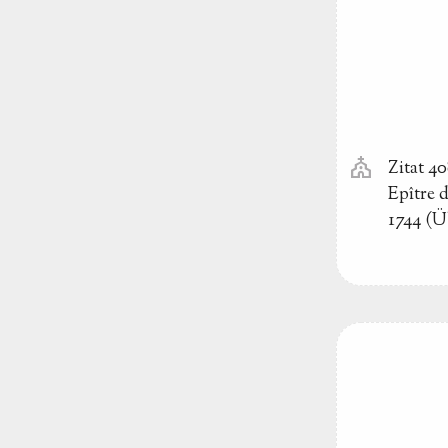
church
Zitat 4
Epître 
1744 (Ü