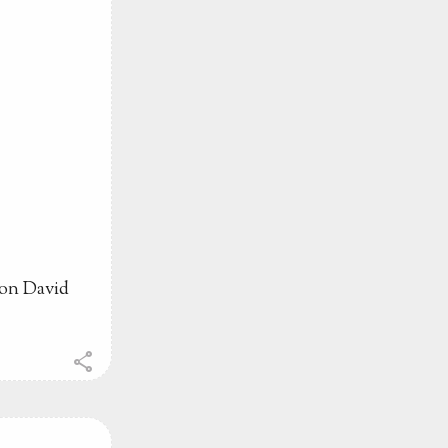
ion David
share