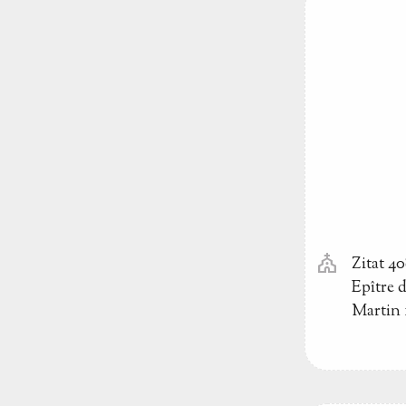
church
Zitat 4
Epître 
Martin 