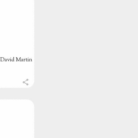
n David Martin
share