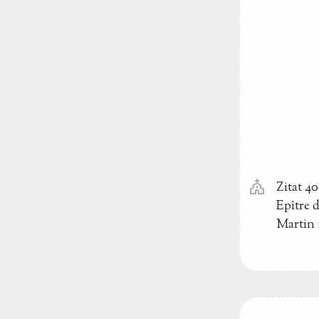
church
Zitat 4
Epître 
Martin 