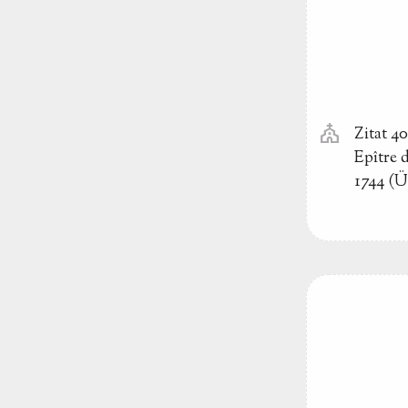
church
Zitat 4
Epître 
1744 (Ü