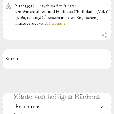
church
Zitat 3395 |
Hesychios der Priester
On Watchfulness and Holiness: ("Philokalia (Vol. 1)",
p. 180, text 105) (Übersetzt aus dem Englischen
)
Hinzugefügt von
Christiane
share
Seite:
1
Zitate von heiligen Büchern