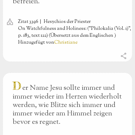
befreien.
church
Zitat 3396 |
Hesychios der Priester
On Watchfulness and Holiness: ("Philokalia (Vol. 1)",
p. 183, text 122) (Übersetzt aus dem Englischen
)
Hinzugefügt von
Christiane
share
D
er Name Jesu sollte immer und
immer wieder im Herzen wiederholt
werden, wie Blitze sich immer und
immer wieder am Himmel zeigen
bevor es regnet.