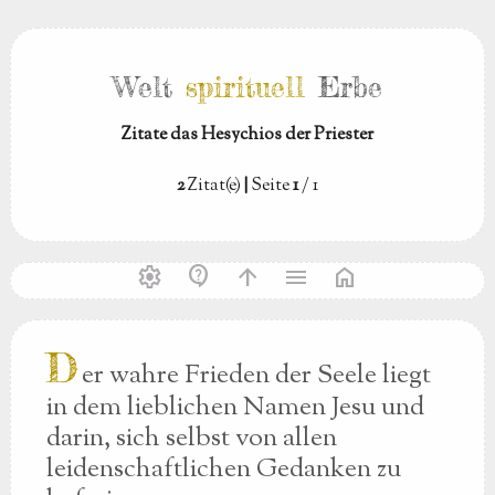
Welt
spirituell
Erbe
Zitate das Hesychios der Priester
2
Zitat(e)
|
Seite
1
/ 1
settings
contact_support
arrow_upward
menu
home
D
er wahre Frieden der Seele liegt
in dem lieblichen Namen Jesu und
darin, sich selbst von allen
leidenschaftlichen Gedanken zu