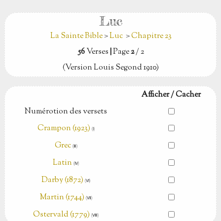
Luc
La Sainte Bible
>
Luc
>
Chapitre 23
56
Verses
|
Page
2
/ 2
(Version Louis Segond 1910)
Afficher / Cacher
Numérotion des versets
Crampon (1923)
(Ⅰ)
Grec
(Ⅲ)
Latin
(Ⅳ)
Darby (1872)
(Ⅵ)
Martin (1744)
(Ⅶ)
Ostervald (1779)
(Ⅷ)