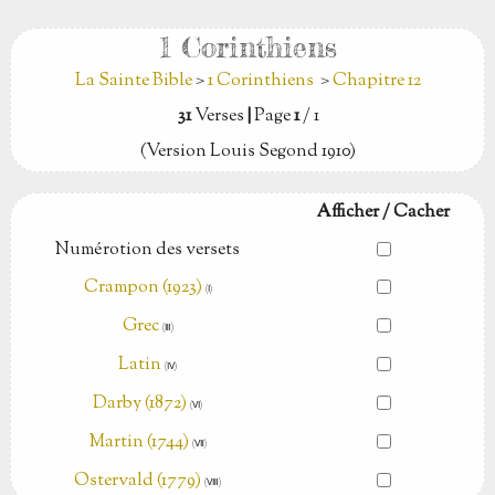
1 Corinthiens
La Sainte Bible
>
1 Corinthiens
>
Chapitre 12
31
Verses
|
Page
1
/ 1
(Version Louis Segond 1910)
Afficher / Cacher
Numérotion des versets
Crampon (1923)
(Ⅰ)
Grec
(Ⅲ)
Latin
(Ⅳ)
Darby (1872)
(Ⅵ)
Martin (1744)
(Ⅶ)
Ostervald (1779)
(Ⅷ)