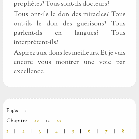
prophètes? Tous sont-ils docteurs?
Tous ont-ils le don des miracles? Tous
ont-ils le don des guérisons? Tous
parlent-ils en langues? Tous
interprètent-ils?
Aspirez aux dons les meilleurs. Et je vais
encore vous montrer une voie par
excellence.
Page:
1
Chapitre
<<
12
>>
1
|
2
|
3
|
4
|
5
|
6
|
7
|
8
|