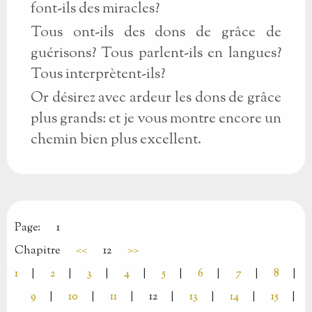
font-ils des miracles?
Tous ont-ils des dons de grâce de
guérisons? Tous parlent-ils en langues?
Tous interprètent-ils?
Or désirez avec ardeur les dons de grâce
plus grands: et je vous montre encore un
chemin bien plus excellent.
Page:
1
Chapitre
<<
12
>>
1
|
2
|
3
|
4
|
5
|
6
|
7
|
8
|
9
|
10
|
11
|
12
|
13
|
14
|
15
|