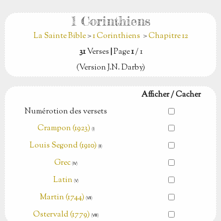
1 Corinthiens
La Sainte Bible
>
1 Corinthiens
>
Chapitre 12
31
Verses
|
Page
1
/ 1
(Version J.N. Darby)
Afficher / Cacher
Numérotion des versets
Crampon (1923)
(Ⅰ)
Louis Segond (1910)
(Ⅱ)
Grec
(Ⅳ)
Latin
(Ⅴ)
Martin (1744)
(Ⅶ)
Ostervald (1779)
(Ⅷ)