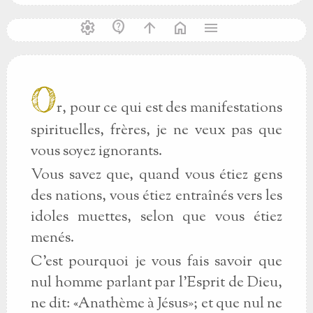
settings
contact_support
arrow_upward
home
menu
O
r, pour ce qui est des manifestations
spirituelles, frères, je ne veux pas que
vous soyez ignorants.
Vous savez que, quand vous étiez gens
des nations, vous étiez entraînés vers les
idoles muettes, selon que vous étiez
menés.
C’est pourquoi je vous fais savoir que
nul homme parlant par l’Esprit de Dieu,
ne dit: «Anathème à Jésus»; et que nul ne