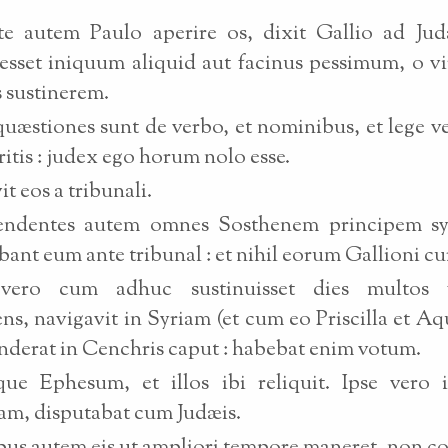
nte autem Paulo aperire os, dixit Gallio ad Jud
sset iniquum aliquid aut facinus pessimum, o vi
s sustinerem.
quæstiones sunt de verbo, et nominibus, et lege ve
ritis : judex ego horum nolo esse.
t eos a tribunali.
ndentes autem omnes Sosthenem principem s
bant eum ante tribunal : et nihil eorum Gallioni cu
vero cum adhuc sustinuisset dies multos f
ens, navigavit in Syriam (et cum eo Priscilla et Aqu
onderat in Cenchris caput : habebat enim votum.
que Ephesum, et illos ibi reliquit. Ipse vero i
am, disputabat cum Judæis.