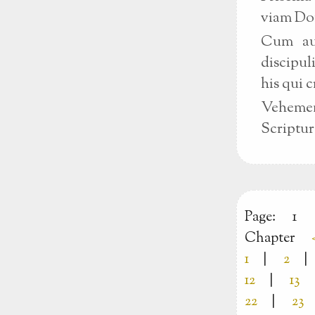
viam Do
Cum aut
discipul
his qui 
Vehemen
Scriptur
Page:
1
Chapter
1
|
2
|
12
|
13
22
|
23