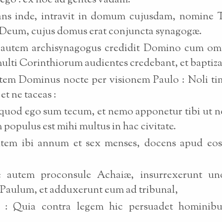
go : ex hoc ad gentes vadam.
ns inde, intravit in domum cujusdam, nomine Ti
 Deum, cujus domus erat conjuncta synagogæ.
 autem archisynagogus credidit Domino cum o
 multi Corinthiorum audientes credebant, et baptiz
tem Dominus nocte per visionem Paulo : Noli ti
et ne taceas :
quod ego sum tecum, et nemo apponetur tibi ut no
populus est mihi multus in hac civitate.
utem ibi annum et sex menses, docens apud eo
e autem proconsule Achaiæ, insurrexerunt u
 Paulum, et adduxerunt eum ad tribunal,
s : Quia contra legem hic persuadet hominibu