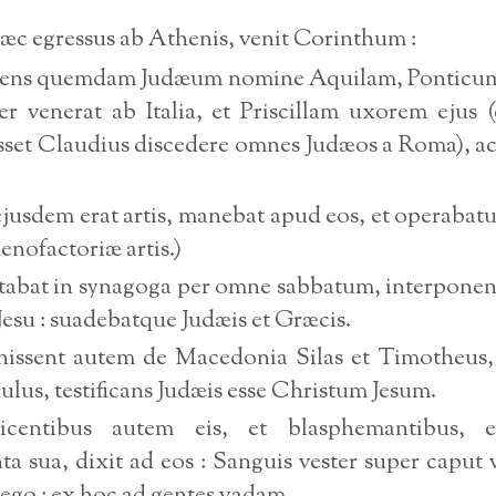
hæc egressus ab Athenis, venit Corinthum :
niens quemdam Judæum nomine Aquilam, Ponticum
r venerat ab Italia, et Priscillam uxorem ejus
set Claudius discedere omnes Judæos a Roma), ac
ejusdem erat artis, manebat apud eos, et operabatu
enofactoriæ artis.)
utabat in synagoga per omne sabbatum, interpone
esu : suadebatque Judæis et Græcis.
issent autem de Macedonia Silas et Timotheus, 
ulus, testificans Judæis esse Christum Jesum.
icentibus autem eis, et blasphemantibus, e
ta sua, dixit ad eos : Sanguis vester super caput 