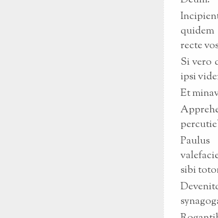
Deum.
Incipie
quidem e
recte vo
Si vero 
ipsi vide
Et minavi
Apprehe
percutie
Paulus 
valefaci
sibi tot
Devenit
synagog