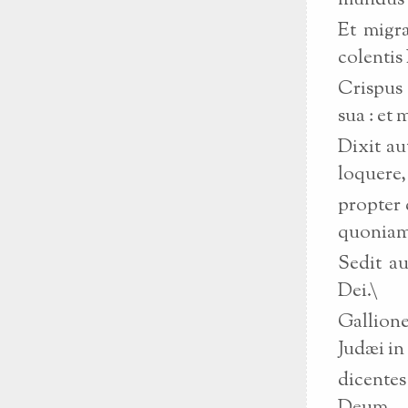
mundus e
Et migra
colentis
Crispus
sua : et
Dixit au
loquere, 
propter 
quoniam 
Sedit a
Dei.\
Gallion
Judæi in
dicente