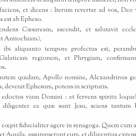
us autem eis ut ampliori tempore maneret, non co
faciens, et dicens : Iterum revertar ad vos, Deo 
s est ab Epheso.
endens Cæsaream, ascendit, et salutavit eccle
it Antiochiam.\
o ibi aliquanto tempore profectus est, peramb
Galaticam regionem, et Phrygiam, confirma
os.
autem quidam, Apollo nomine, Alexandrinus gen
, devenit Ephesum, potens in scripturis.
 edoctus viam Domini : et fervens spiritu loque
 diligenter ea quæ sunt Jesu, sciens tantum 
 cœpit fiducialiter agere in synagoga. Quem cum 
a et Aquila, assumpserunt eum, et diligentius expos