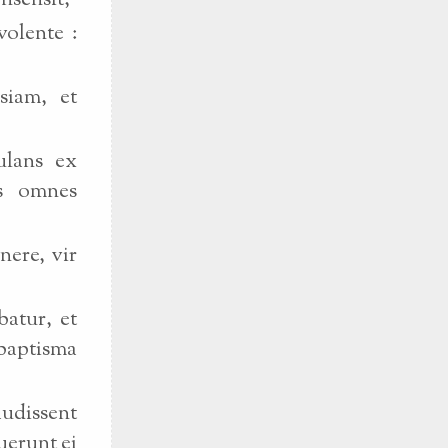
nsensit,
volente :
siam, et
ulans ex
ns omnes
ere, vir
batur, et
baptisma
audissent
uerunt ei