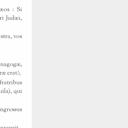
æos : Si
ri Judæi,
stra, vos
ynagogæ,
ræ erat.\
ratribus
ila), qui
ngressus