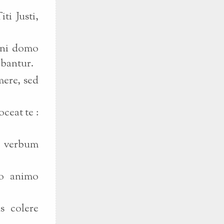
ti Justi,
mni domo
abantur.
mere, sed
ceat te :
s verbum
no animo
s colere