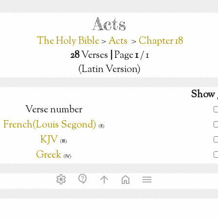
Acts
The Holy Bible
>
Acts
>
Chapter 18
28
Verses
|
Page
1
/ 1
(Latin Version)
Show 
Verse number
French(Louis Segond)
(Ⅱ)
KJV
(Ⅲ)
Greek
(Ⅳ)
settings
contact_support
arrow_upward
home
menu