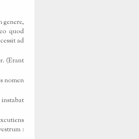
 genere,
 (eo quod
cessit ad
r. (Erant
ns nomen
instabat
xcutiens
vestrum :