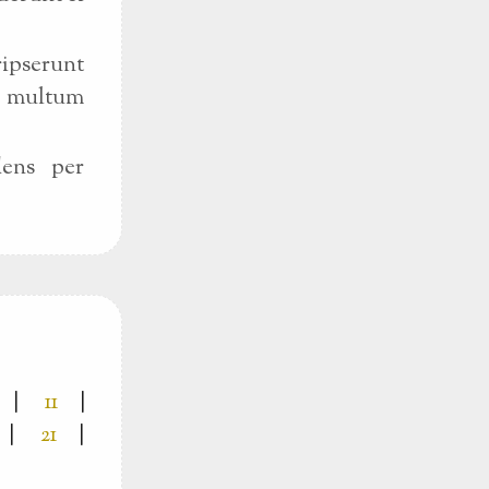
ipserunt
it multum
dens per
|
11
|
|
21
|