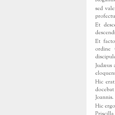
Rogantib
sed vale
profectu
Et desc
descend
Et fact
ordine 
discipul
Judæus 
eloquens
Hic erat
docebat
Joannis.
Hic ergo
Priscill