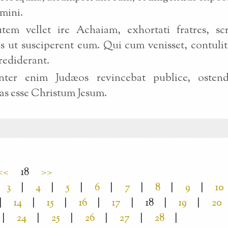
mini.
em vellet ire Achaiam, exhortati fratres, scr
is ut susciperent eum. Qui cum venisset, contul
crediderant.
ter enim Judæos revincebat publice, osten
as esse Christum Jesum.
<<
18
>>
3
|
4
|
5
|
6
|
7
|
8
|
9
|
10
|
14
|
15
|
16
|
17
|
18
|
19
|
20
|
24
|
25
|
26
|
27
|
28
|