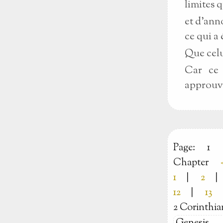
limites 
et d'ann
ce qui a 
Que celui
Car ce 
approuvé
Page:
1
Chapter
1
|
2
|
12
|
13
2 Corinthia