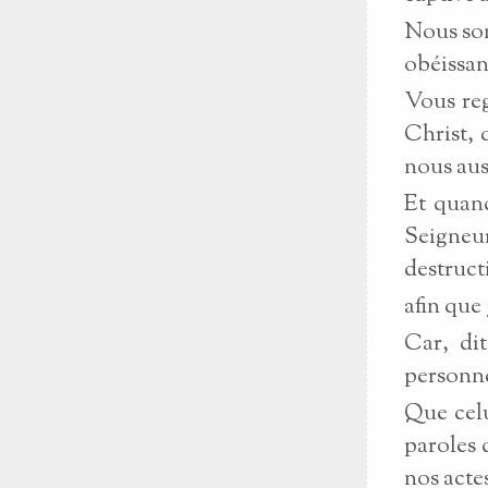
Nous som
obéissan
Vous reg
Christ, 
nous aus
Et quand
Seigneur
destruct
afin que 
Car, dit
personne,
Que celu
paroles 
nos actes