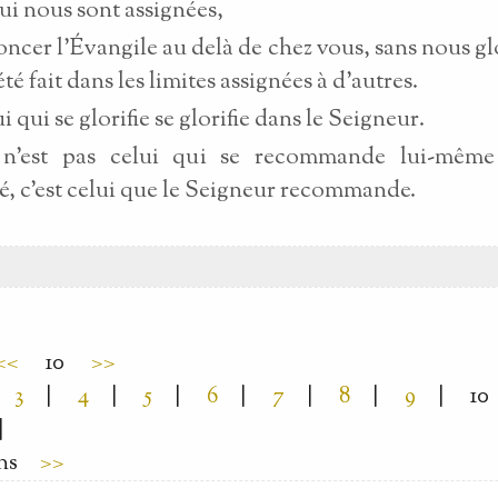
qui nous sont assignées,
oncer l'Évangile au delà de chez vous, sans nous glo
été fait dans les limites assignées à d'autres.
 qui se glorifie se glorifie dans le Seigneur.
n'est pas celui qui se recommande lui-même
, c'est celui que le Seigneur recommande.
<<
10
>>
3
|
4
|
5
|
6
|
7
|
8
|
9
|
10
|
ns
>>