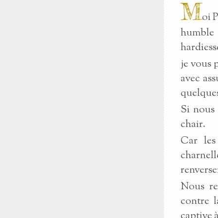
M
oi 
humble d
hardiess
je vous 
avec ass
quelques
Si nous 
chair.
Car les
charnell
renverser
Nous re
contre 
captive 