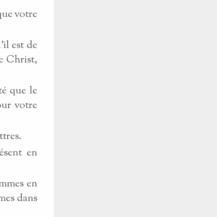
que votre
il est de
e Christ,
té que le
our votre
ttres.
résent en
sommes en
mmes dans