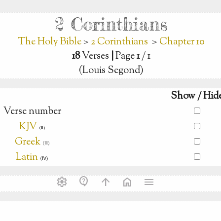
2 Corinthians
The Holy Bible
>
2 Corinthians
>
Chapter 10
18
Verses
|
Page
1
/ 1
(Louis Segond)
Show / Hid
Verse number
KJV
(Ⅱ)
Greek
(Ⅲ)
Latin
(Ⅳ)
settings
contact_support
arrow_upward
home
menu