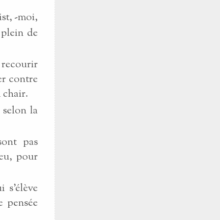
ist, -moi,
 plein de
 recourir
er contre
 chair.
 selon la
sont pas
ieu, pour
 s'élève
e pensée