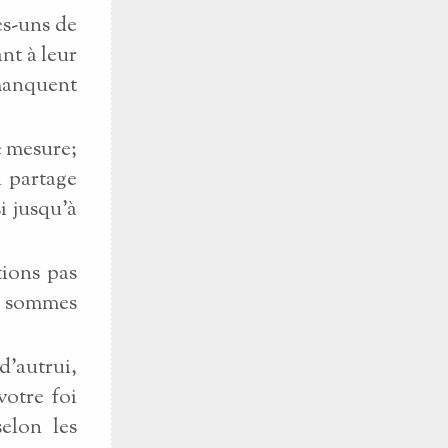
es-uns de
nt à leur
manquent
e mesure;
u partage
i jusqu'à
tions pas
us sommes
d'autrui,
votre foi
elon les