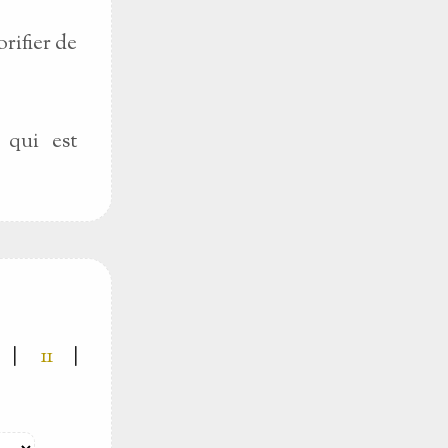
rifier de
 qui est
|
11
|