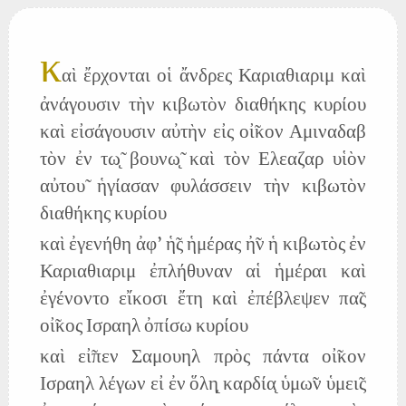
κ
αὶ ἔρχονται οἱ ἄνδρες Καριαθιαριμ καὶ
ἀνάγουσιν τὴν κιβωτὸν διαθήκης κυρίου
καὶ εἰσάγουσιν αὐτὴν εἰς οἰ̃κον Αμιναδαβ
τὸν ἐν τω̨̃ βουνω̨̃ καὶ τὸν Ελεαζαρ υἱὸν
αὐτου̃ ἡγίασαν φυλάσσειν τὴν κιβωτὸν
διαθήκης κυρίου
καὶ ἐγενήθη ἀφ' ἡ̃ς ἡμέρας ἠ̃ν ἡ κιβωτὸς ἐν
Καριαθιαριμ ἐπλήθυναν αἱ ἡμέραι καὶ
ἐγένοντο εἴκοσι ἔτη καὶ ἐπέβλεψεν πα̃ς
οἰ̃κος Ισραηλ ὀπίσω κυρίου
καὶ εἰ̃πεν Σαμουηλ πρὸς πάντα οἰ̃κον
Ισραηλ λέγων εἰ ἐν ὅλη̨ καρδία̨ ὑμω̃ν ὑμει̃ς