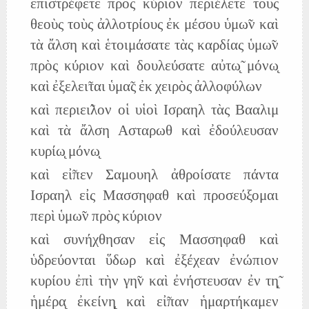
ἐπιστρέφετε πρὸς κύριον περιέλετε τοὺς
θεοὺς τοὺς ἀλλοτρίους ἐκ μέσου ὑμω̃ν καὶ
τὰ ἄλση καὶ ἑτοιμάσατε τὰς καρδίας ὑμω̃ν
πρὸς κύριον καὶ δουλεύσατε αὐτω̨̃ μόνω̨
καὶ ἐξελει̃ται ὑμα̃ς ἐκ χειρὸς ἀλλοφύλων
καὶ περιει̃λον οἱ υἱοὶ Ισραηλ τὰς Βααλιμ
καὶ τὰ ἄλση Ασταρωθ καὶ ἐδούλευσαν
κυρίω̨ μόνω̨
καὶ εἰ̃πεν Σαμουηλ ἀθροίσατε πάντα
Ισραηλ εἰς Μασσηφαθ καὶ προσεύξομαι
περὶ ὑμω̃ν πρὸς κύριον
καὶ συνήχθησαν εἰς Μασσηφαθ καὶ
ὑδρεύονται ὕδωρ καὶ ἐξέχεαν ἐνώπιον
κυρίου ἐπὶ τὴν γη̃ν καὶ ἐνήστευσαν ἐν τη̨̃
ἡμέρα̨ ἐκείνη̨ καὶ εἰ̃παν ἡμαρτήκαμεν