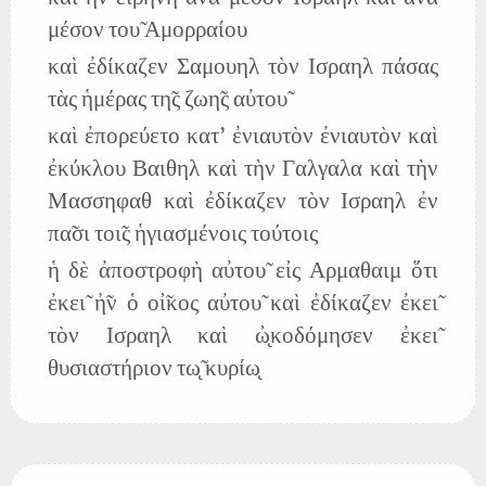
μέσον του̃ Αμορραίου
καὶ ἐδίκαζεν Σαμουηλ τὸν Ισραηλ πάσας
τὰς ἡμέρας τη̃ς ζωη̃ς αὐτου̃
καὶ ἐπορεύετο κατ' ἐνιαυτὸν ἐνιαυτὸν καὶ
ἐκύκλου Βαιθηλ καὶ τὴν Γαλγαλα καὶ τὴν
Μασσηφαθ καὶ ἐδίκαζεν τὸν Ισραηλ ἐν
πα̃σι τοι̃ς ἡγιασμένοις τούτοις
ἡ δὲ ἀποστροφὴ αὐτου̃ εἰς Αρμαθαιμ ὅτι
ἐκει̃ ἠ̃ν ὁ οἰ̃κος αὐτου̃ καὶ ἐδίκαζεν ἐκει̃
τὸν Ισραηλ καὶ ὠ̨κοδόμησεν ἐκει̃
θυσιαστήριον τω̨̃ κυρίω̨