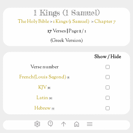
1 Kings (1 Samuel)
The Holy Bible
>
1 Kings (1 Samuel)
>
Chapter 7
17
Verses
|
Page
1
/ 1
(Greek Version)
Show / Hide
Verse number
French(Louis Segond)
(Ⅱ)
KJV
(Ⅲ)
Latin
(Ⅳ)
Hebrew
(Ⅴ)
settings
contact_support
arrow_upward
home
menu