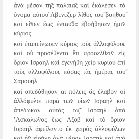
ἀνὰ μέσον τη̃ς παλαια̃ς καὶ ἐκάλεσεν τὸ
ὄνομα αὐτου̃ Αβενεζερ λίθος του̃ βοηθου̃
καὶ εἰ̃πεν ἕως ἐνταυ̃θα ἐβοήθησεν ἡμι̃ν
κύριος
καὶ ἐταπείνωσεν κύριος τοὺς ἀλλοφύλους
καὶ οὐ προσέθεντο ἔτι προσελθει̃ν εἰς
ὅριον Ισραηλ καὶ ἐγενήθη χεὶρ κυρίου ἐπὶ
τοὺς ἀλλοφύλους πάσας τὰς ἡμέρας του̃
Σαμουηλ
καὶ ἀπεδόθησαν αἱ πόλεις ἃς ἔλαβον οἱ
ἀλλόφυλοι παρὰ τω̃ν υἱω̃ν Ισραηλ καὶ
ἀπέδωκαν αὐτὰς τω̨̃ Ισραηλ ἀπὸ
'Ασκαλω̃νος ἕως Αζοβ καὶ τὸ ὅριον
Ισραηλ ἀφείλαντο ἐκ χειρὸς ἀλλοφύλων
καὶ ἠ̃ν εἰρήνη ἀνὰ μέσον Ισραηλ καὶ ἀνὰ