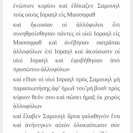
ἐνώπιον κυρίου καὶ ἐδίκαζεν Σαμουηλ
τοὺς υἱοὺς Ισραηλ εἰς Μασσηφαθ
καὶ ἤκουσαν οἱ ἀλλόφυλοι ὅτι
συνηθροίσθησαν πάντες οἱ υἱοὶ Ισραηλ εἰς
Μασσηφαθ καὶ ἀνέβησαν σατράπαι
ἀλλοφύλων ἐπὶ Ισραηλ καὶ ἀκούουσιν οἱ
υἱοὶ Ισραηλ καὶ ἐφοβήθησαν ἀπὸ
προσώπου ἀλλοφύλων
καὶ εἰ̃παν οἱ υἱοὶ Ισραηλ πρὸς Σαμουηλ μὴ
παρασιωπήση̨ς ἀφ' ἡμω̃ν του̃ μὴ βοα̃ν πρὸς
κύριον θεόν σου καὶ σώσει ἡμα̃ς ἐκ χειρὸς
ἀλλοφύλων
καὶ ἔλαβεν Σαμουηλ ἄρνα γαλαθηνὸν ἕνα
καὶ ἀνήνεγκεν αὐτὸν ὁλοκαύτωσιν σὺν