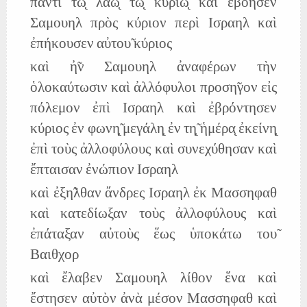
παντὶ τω̨̃ λαω̨̃ τω̨̃ κυρίω̨ καὶ ἐβόησεν
Σαμουηλ πρὸς κύριον περὶ Ισραηλ καὶ
ἐπήκουσεν αὐτου̃ κύριος
καὶ ἠ̃ν Σαμουηλ ἀναφέρων τὴν
ὁλοκαύτωσιν καὶ ἀλλόφυλοι προση̃γον εἰς
πόλεμον ἐπὶ Ισραηλ καὶ ἐβρόντησεν
κύριος ἐν φωνη̨̃ μεγάλη̨ ἐν τη̨̃ ἡμέρα̨ ἐκείνη̨
ἐπὶ τοὺς ἀλλοφύλους καὶ συνεχύθησαν καὶ
ἔπταισαν ἐνώπιον Ισραηλ
καὶ ἐξη̃λθαν ἄνδρες Ισραηλ ἐκ Μασσηφαθ
καὶ κατεδίωξαν τοὺς ἀλλοφύλους καὶ
ἐπάταξαν αὐτοὺς ἕως ὑποκάτω του̃
Βαιθχορ
καὶ ἔλαβεν Σαμουηλ λίθον ἕνα καὶ
ἔστησεν αὐτὸν ἀνὰ μέσον Μασσηφαθ καὶ