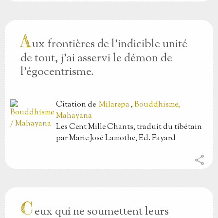
A
ux frontières de l’indicible unité
de tout, j’ai asservi le démon de
l’égocentrisme.
Citation
de
Milarepa
,
Bouddhisme,
Mahayana
Les Cent Mille Chants, traduit du tibétain
par Marie José Lamothe, Ed. Fayard
share
C
eux qui ne soumettent leurs