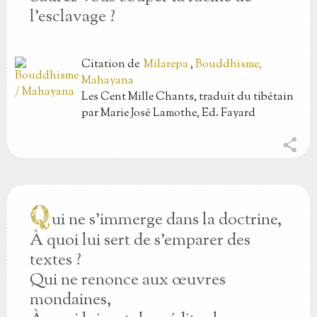
l’esclavage ?
Citation
de
Milarepa
,
Bouddhisme,
Mahayana
Les Cent Mille Chants, traduit du tibétain
par Marie José Lamothe, Ed. Fayard
share
Q
ui ne s’immerge dans la doctrine,
À quoi lui sert de s’emparer des
textes ?
Qui ne renonce aux œuvres
mondaines,