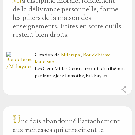
a discipline morale, fondement
de la délivrance personnelle, forme
les piliers de la maison des
enseignements. Faites en sorte qu’ils
restent bien droits.
Citation
de
Milarepa
,
Bouddhisme,
Mahayana
Les Cent Mille Chants, traduit du tibétain
par Marie José Lamothe, Ed. Fayard
share
U
ne fois abandonné l’attachement
aux richesses qui enracinent le