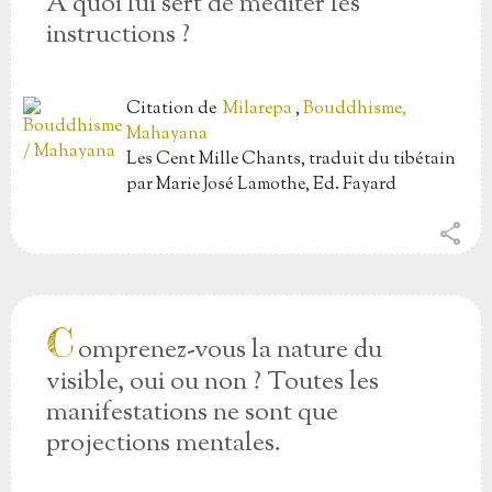
À quoi lui sert de méditer les
instructions ?
Citation
de
Milarepa
,
Bouddhisme,
Mahayana
Les Cent Mille Chants, traduit du tibétain
par Marie José Lamothe, Ed. Fayard
share
C
omprenez-vous la nature du
visible, oui ou non ? Toutes les
manifestations ne sont que
projections mentales.