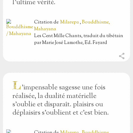
l’ultime vérité.
Citation
de
Milarepa
,
Bouddhisme,
Mahayana
Les Cent Mille Chants, traduit du tibétain
par Marie José Lamothe, Ed. Fayard
share
L
’impensable sagesse une fois
réalisée, la dualité matérielle
s’oublie et disparaît. plaisirs ou
déplaisirs s’oublient et c’est bien.
Citation
de
Milarepa
,
Bouddhisme,