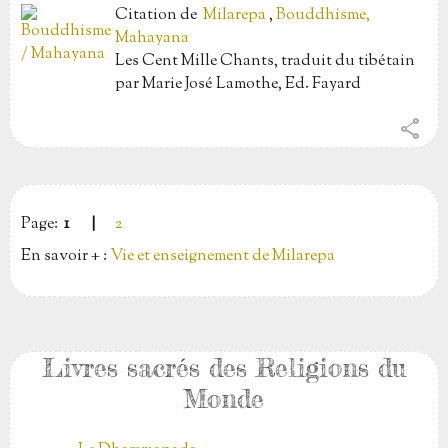
Citation
de
Milarepa
,
Bouddhisme,
Mahayana
Les Cent Mille Chants, traduit du tibétain
par Marie José Lamothe, Ed. Fayard
share
Page:
1
|
2
En savoir + :
Vie et enseignement de Milarepa
Livres sacrés des Religions du
Monde