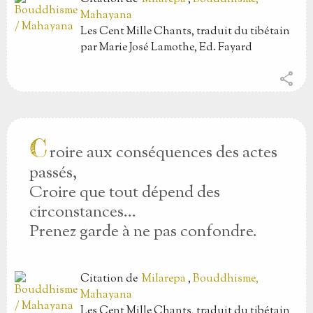
Mahayana
Les Cent Mille Chants, traduit du tibétain
par Marie José Lamothe, Ed. Fayard
share
C
roire aux conséquences des actes
passés,
Croire que tout dépend des
circonstances...
Prenez garde à ne pas confondre.
Citation
de
Milarepa
,
Bouddhisme,
Mahayana
Les Cent Mille Chants, traduit du tibétain