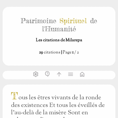
Patrimoine
Spirituel
de
l'Humanité
Les citations de Milarepa
29
citations
|
Page
1
/ 2
settings
contact_support
arrow_upward
menu
home
T
ous les êtres vivants de la ronde
des existences Et tous les éveillés de
l’au-delà de la misère Sont en