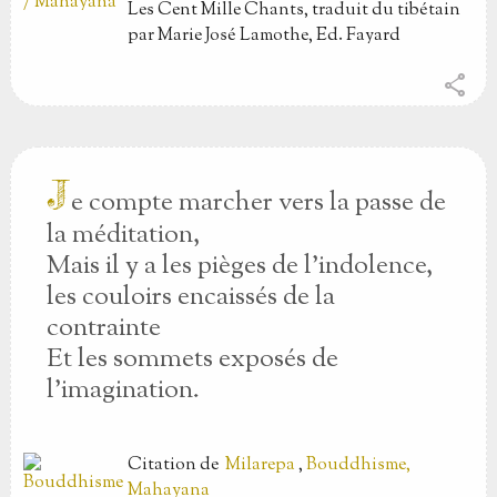
Les Cent Mille Chants, traduit du tibétain
par Marie José Lamothe, Ed. Fayard
share
J
e compte marcher vers la passe de
la méditation,
Mais il y a les pièges de l’indolence,
les couloirs encaissés de la
contrainte
Et les sommets exposés de
l’imagination.
Citation
de
Milarepa
,
Bouddhisme,
Mahayana