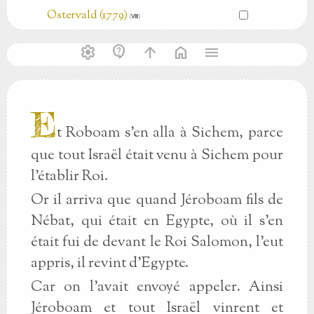
Ostervald (1779)
(Ⅷ)
settings
contact_support
arrow_upward
home
menu
E
t Roboam s’en alla à Sichem, parce
que tout Israël était venu à Sichem pour
l’établir Roi.
Or il arriva que quand Jéroboam fils de
Nébat, qui était en Egypte, où il s’en
était fui de devant le Roi Salomon, l’eut
appris, il revint d’Egypte.
Car on l’avait envoyé appeler. Ainsi
Jéroboam et tout Israël vinrent et