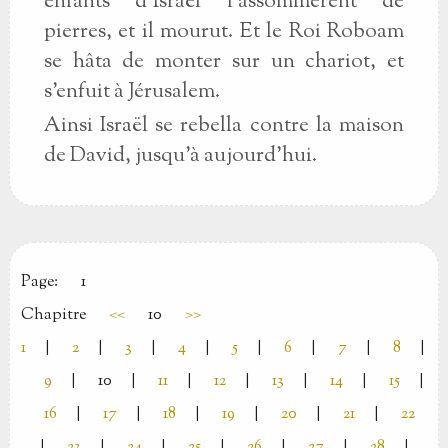
enfants d’Israël l’assommèrent de
pierres, et il mourut. Et le Roi Roboam
se hâta de monter sur un chariot, et
s’enfuit à Jérusalem.
Ainsi Israël se rebella contre la maison
de David, jusqu’à aujourd’hui.
Page:
1
Chapitre
<<
10
>>
1
|
2
|
3
|
4
|
5
|
6
|
7
|
8
|
9
|
10
|
11
|
12
|
13
|
14
|
15
|
16
|
17
|
18
|
19
|
20
|
21
|
22
|
23
|
24
|
25
|
26
|
27
|
28
|