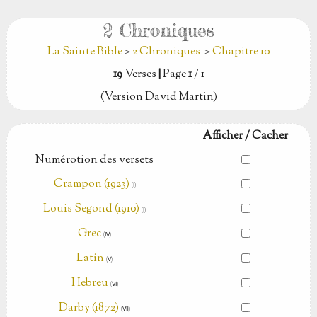
2 Chroniques
La Sainte Bible
>
2 Chroniques
>
Chapitre 10
19
Verses
|
Page
1
/ 1
(Version David Martin)
Afficher / Cacher
Numérotion des versets
Crampon (1923)
(Ⅰ)
Louis Segond (1910)
(Ⅰ)
Grec
(Ⅳ)
Latin
(Ⅴ)
Hebreu
(Ⅵ)
Darby (1872)
(Ⅶ)