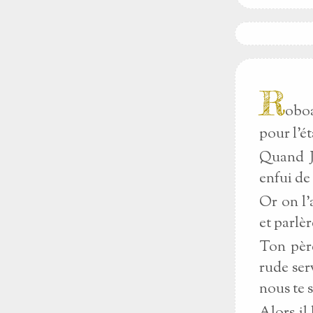
R
oboa
pour l'ét
Quand Jé
enfui de 
Or on l'
et parlè
Ton père
rude ser
nous te 