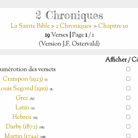
2 Chroniques
La Sainte Bible
>
2 Chroniques
>
Chapitre 10
19
Verses
|
Page
1
/ 1
(Version J.F. Ostervald)
Afficher / C
umérotion des versets
Crampon (1923)
(Ⅰ)
ouis Segond (1910)
(Ⅱ)
Grec
(Ⅳ)
Latin
(Ⅴ)
Hebreu
(Ⅵ)
Darby (1872)
(Ⅶ)
Martin (1744)
(Ⅷ)