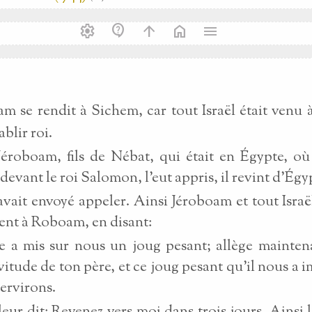
settings
contact_support
arrow_upward
home
menu
m se rendit à Sichem, car tout Israël était venu
ablir roi.
roboam, fils de Nébat, qui était en Égypte, où i
devant le roi Salomon, l'eut appris, il revint d'Égy
avait envoyé appeler. Ainsi Jéroboam et tout Israë
rent à Roboam, en disant:
 a mis sur nous un joug pesant; allège mainten
vitude de ton père, et ce joug pesant qu'il nous a i
servirons.