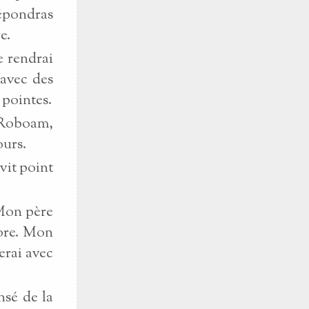
répondras
e.
e rendrai
 avec des
 pointes.
s Roboam,
ours.
vit point
: Mon père
core. Mon
erai avec
nsé de la