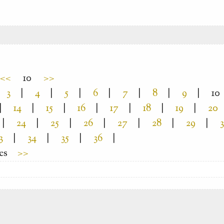
<<
10
>>
3
|
4
|
5
|
6
|
7
|
8
|
9
|
10
|
14
|
15
|
16
|
17
|
18
|
19
|
20
|
24
|
25
|
26
|
27
|
28
|
29
|
3
|
34
|
35
|
36
|
es
>>