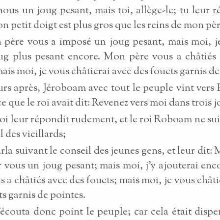
nous un joug pesant, mais toi, allège-le; tu leur 
on petit doigt est plus gros que les reins de mon pèr
père vous a imposé un joug pesant, mais moi, j
ug plus pesant encore. Mon père vous a châtiés
mais moi, je vous châtierai avec des fouets garnis de
urs après, Jéroboam avec tout le peuple vint ver
e que le roi avait dit: Revenez vers moi dans trois j
roi leur répondit rudement, et le roi Roboam ne sui
l des vieillards;
arla suivant le conseil des jeunes gens, et leur dit
r vous un joug pesant; mais moi, j'y ajouterai en
s a châtiés avec des fouets; mais moi, je vous châti
ts garnis de pointes.
'écouta donc point le peuple; car cela était dispe