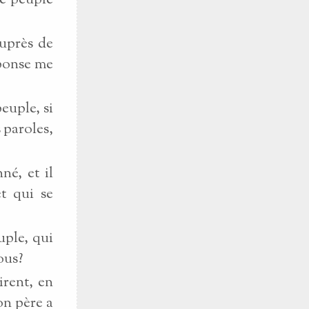
le peuple
auprès de
éponse me
peuple, si
 paroles,
né, et il
et qui se
uple, qui
ous?
irent, en
Ton père a