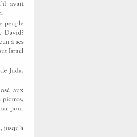
'il avait
t.
le peuple
c David?
acun à ses
ut Israël
 de Juda,
posé aux
 pierres,
char pour
, jusqu'à