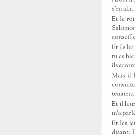
Alors il
s'en alla.
Et le ro
Salomon,
conseill
Et ils lu
tu es bi
ils seron
Mais il 
consulta
tenaient
Et il le
m'a parlé
Et les j
disant: T