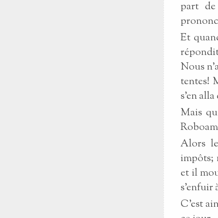
part de 
prononcé
Et quand
répondi
Nous n'av
tentes! 
s'en alla
Mais qua
Roboam 
Alors l
impôts; 
et il mo
s'enfuir 
C'est ai