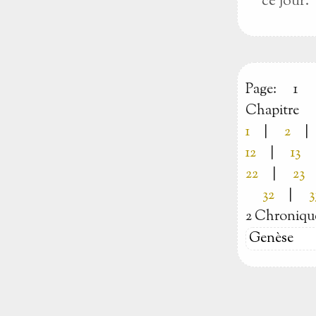
ce jour.
Page:
1
Chapitre
1
|
2
|
12
|
13
22
|
23
32
|
3
2 Chroniqu