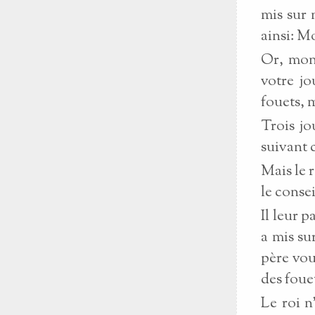
mis sur 
ainsi: M
Or, mon 
votre jo
fouets, 
Trois jo
suivant c
Mais le 
le consei
Il leur p
a mis su
père vou
des foue
Le roi n