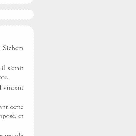
 à Sichem
l s'était
pte.
l vinrent
ant cette
mposé, et