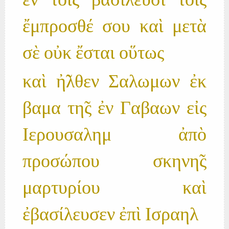
ἐν τοι̃ς βασιλευ̃σι τοι̃ς
ἔμπροσθέ σου καὶ μετὰ
σὲ οὐκ ἔσται οὕτως
καὶ ἠ̃λθεν Σαλωμων ἐκ
βαμα τη̃ς ἐν Γαβαων εἰς
Ιερουσαλημ ἀπὸ
προσώπου σκηνη̃ς
μαρτυρίου καὶ
ἐβασίλευσεν ἐπὶ Ισραηλ