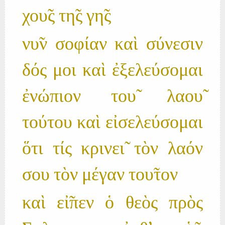
χου̃ς τη̃ς γη̃ς
νυ̃ν σοφίαν καὶ σύνεσιν
δός μοι καὶ ἐξελεύσομαι
ἐνώπιον του̃ λαου̃
τούτου καὶ εἰσελεύσομαι
ὅτι τίς κρινει̃ τὸν λαόν
σου τὸν μέγαν του̃τον
καὶ εἰ̃πεν ὁ θεὸς πρὸς