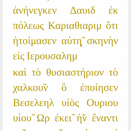
ἀνήνεγκεν Δαυιδ ἐκ
πόλεως Καριαθιαριμ ὅτι
ἡτοίμασεν αὐτη̨̃ σκηνὴν
εἰς Ιερουσαλημ
καὶ τὸ θυσιαστήριον τὸ
χαλκου̃ν ὃ ἐποίησεν
Βεσελεηλ υἱὸς Ουριου
υἱου̃ Ωρ ἐκει̃ ἠ̃ν ἔναντι