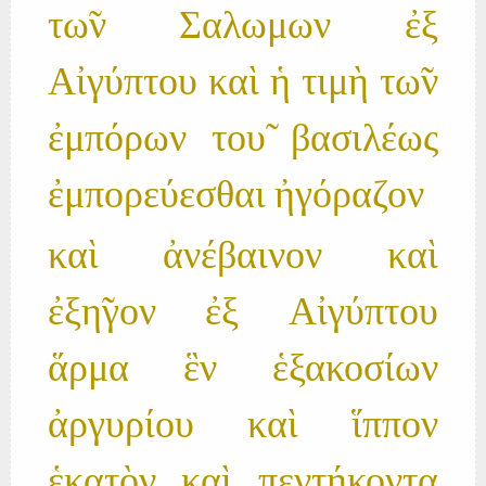
τω̃ν Σαλωμων ἐξ
Αἰγύπτου καὶ ἡ τιμὴ τω̃ν
ἐμπόρων του̃ βασιλέως
ἐμπορεύεσθαι ἠγόραζον
καὶ ἀνέβαινον καὶ
ἐξη̃γον ἐξ Αἰγύπτου
ἅρμα ἓν ἑξακοσίων
ἀργυρίου καὶ ἵππον
ἑκατὸν καὶ πεντήκοντα