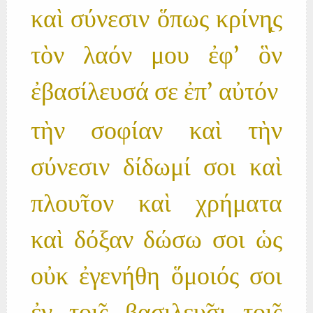
καὶ σύνεσιν ὅπως κρίνη̨ς
τὸν λαόν μου ἐφ' ὃν
ἐβασίλευσά σε ἐπ' αὐτόν
τὴν σοφίαν καὶ τὴν
σύνεσιν δίδωμί σοι καὶ
πλου̃τον καὶ χρήματα
καὶ δόξαν δώσω σοι ὡς
οὐκ ἐγενήθη ὅμοιός σοι