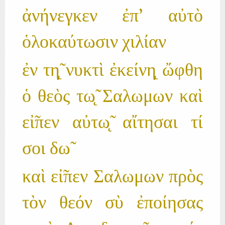
ἀνήνεγκεν ἐπ' αὐτὸ
ὁλοκαύτωσιν χιλίαν
ἐν τη̨̃ νυκτὶ ἐκείνη̨ ὤφθη
ὁ θεὸς τω̨̃ Σαλωμων καὶ
εἰ̃πεν αὐτω̨̃ αἴτησαι τί
σοι δω̃
καὶ εἰ̃πεν Σαλωμων πρὸς
τὸν θεόν σὺ ἐποίησας