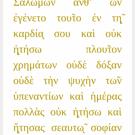
Σαλωμων ἀνθ' ὡ̃ν
ἐγένετο του̃το ἐν τη̨̃
καρδία̨ σου καὶ οὐκ
ἠ̨τήσω πλου̃τον
χρημάτων οὐδὲ δόξαν
οὐδὲ τὴν ψυχὴν τω̃ν
ὑπεναντίων καὶ ἡμέρας
πολλὰς οὐκ ἠ̨τήσω καὶ
ἤ̨τησας σεαυτω̨̃ σοφίαν