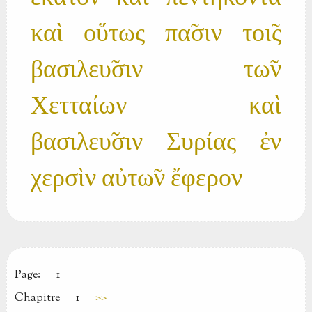
καὶ οὕτως πα̃σιν τοι̃ς
βασιλευ̃σιν τω̃ν
Χετταίων καὶ
βασιλευ̃σιν Συρίας ἐν
χερσὶν αὐτω̃ν ἔφερον
Page:
1
Chapitre
1
>>