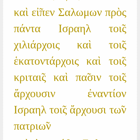
καὶ εἰ̃πεν Σαλωμων πρὸς
πάντα Ισραηλ τοι̃ς
χιλιάρχοις καὶ τοι̃ς
ἑκατοντάρχοις καὶ τοι̃ς
κριται̃ς καὶ πα̃σιν τοι̃ς
ἄρχουσιν ἐναντίον
Ισραηλ τοι̃ς ἄρχουσι τω̃ν
πατριω̃ν