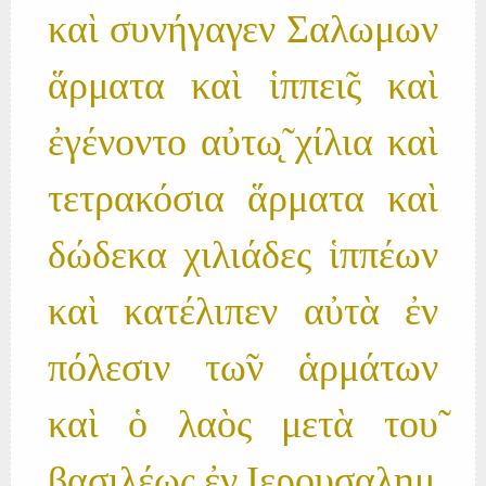
καὶ συνήγαγεν Σαλωμων
ἅρματα καὶ ἱππει̃ς καὶ
ἐγένοντο αὐτω̨̃ χίλια καὶ
τετρακόσια ἅρματα καὶ
δώδεκα χιλιάδες ἱππέων
καὶ κατέλιπεν αὐτὰ ἐν
πόλεσιν τω̃ν ἁρμάτων
καὶ ὁ λαὸς μετὰ του̃
βασιλέως ἐν Ιερουσαλημ