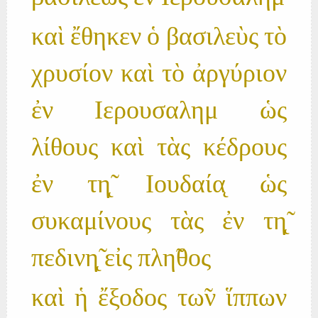
καὶ ἔθηκεν ὁ βασιλεὺς τὸ
χρυσίον καὶ τὸ ἀργύριον
ἐν Ιερουσαλημ ὡς
λίθους καὶ τὰς κέδρους
ἐν τη̨̃ Ιουδαία̨ ὡς
συκαμίνους τὰς ἐν τη̨̃
πεδινη̨̃ εἰς πλη̃θος
καὶ ἡ ἔξοδος τω̃ν ἵππων