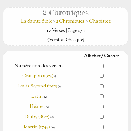
2 Chroniques
La Sainte Bible
>
2 Chroniques
>
Chapitre 1
17
Verses
|
Page
1
/ 1
(Version Grecque)
Afficher / Cacher
Numérotion des versets
Crampon (1923)
(Ⅰ)
Louis Segond (1910)
(Ⅱ)
Latin
(Ⅳ)
Hebreu
(Ⅴ)
Darby (1872)
(Ⅵ)
Martin (1744)
(Ⅶ)