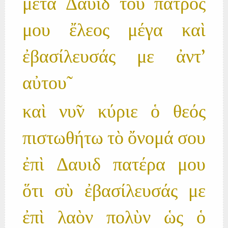
μετὰ Δαυιδ του̃ πατρός
μου ἔλεος μέγα καὶ
ἐβασίλευσάς με ἀντ'
αὐτου̃
καὶ νυ̃ν κύριε ὁ θεός
πιστωθήτω τὸ ὄνομά σου
ἐπὶ Δαυιδ πατέρα μου
ὅτι σὺ ἐβασίλευσάς με
ἐπὶ λαὸν πολὺν ὡς ὁ