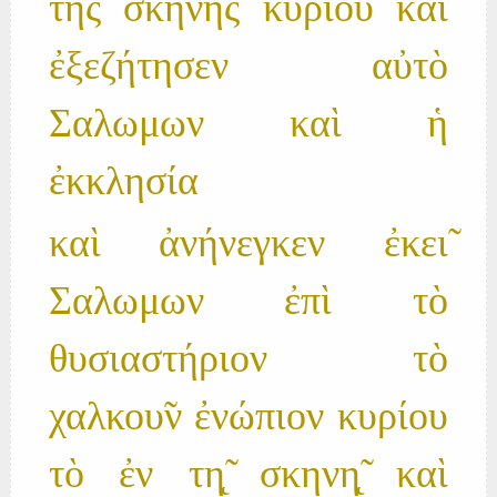
τη̃ς σκηνη̃ς κυρίου καὶ
ἐξεζήτησεν αὐτὸ
Σαλωμων καὶ ἡ
ἐκκλησία
καὶ ἀνήνεγκεν ἐκει̃
Σαλωμων ἐπὶ τὸ
θυσιαστήριον τὸ
χαλκου̃ν ἐνώπιον κυρίου
τὸ ἐν τη̨̃ σκηνη̨̃ καὶ