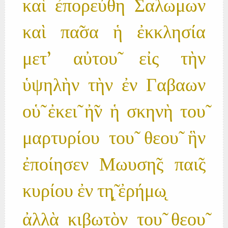
καὶ ἐπορεύθη Σαλωμων
καὶ πα̃σα ἡ ἐκκλησία
μετ' αὐτου̃ εἰς τὴν
ὑψηλὴν τὴν ἐν Γαβαων
οὑ̃ ἐκει̃ ἠ̃ν ἡ σκηνὴ του̃
μαρτυρίου του̃ θεου̃ ἣν
ἐποίησεν Μωυση̃ς παι̃ς
κυρίου ἐν τη̨̃ ἐρήμω̨
ἀλλὰ κιβωτὸν του̃ θεου̃