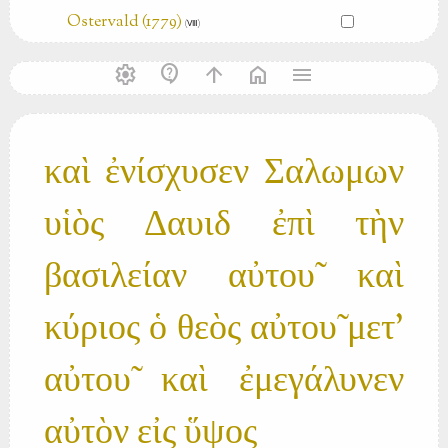
Ostervald (1779)
(Ⅷ)
settings
contact_support
arrow_upward
home
menu
καὶ ἐνίσχυσεν Σαλωμων
υἱὸς Δαυιδ ἐπὶ τὴν
βασιλείαν αὐτου̃ καὶ
κύριος ὁ θεὸς αὐτου̃ μετ'
αὐτου̃ καὶ ἐμεγάλυνεν
αὐτὸν εἰς ὕψος