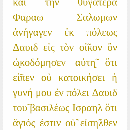
καὶ τὴν θυγατέρα
Φαραω Σαλωμων
ἀνήγαγεν ἐκ πόλεως
Δαυιδ εἰς τὸν οἰ̃κον ὃν
ὠ̨κοδόμησεν αὐτη̨̃ ὅτι
εἰ̃πεν οὐ κατοικήσει ἡ
γυνή μου ἐν πόλει Δαυιδ
του̃ βασιλέως Ισραηλ ὅτι
ἅγιός ἐστιν οὑ̃ εἰση̃λθεν