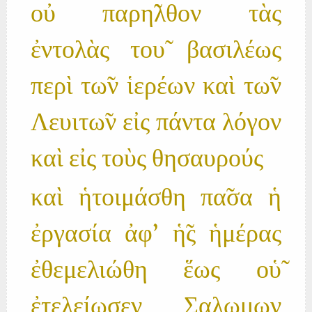
οὐ παρη̃λθον τὰς
ἐντολὰς του̃ βασιλέως
περὶ τω̃ν ἱερέων καὶ τω̃ν
Λευιτω̃ν εἰς πάντα λόγον
καὶ εἰς τοὺς θησαυρούς
καὶ ἡτοιμάσθη πα̃σα ἡ
ἐργασία ἀφ' ἡ̃ς ἡμέρας
ἐθεμελιώθη ἕως οὑ̃
ἐτελείωσεν Σαλωμων