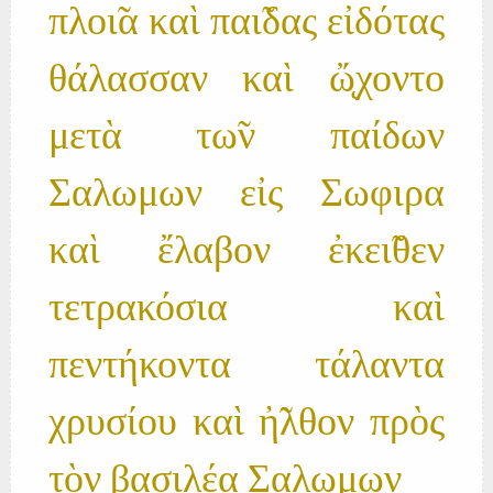
πλοι̃α καὶ παι̃δας εἰδότας
θάλασσαν καὶ ὤ̨χοντο
μετὰ τω̃ν παίδων
Σαλωμων εἰς Σωφιρα
καὶ ἔλαβον ἐκει̃θεν
τετρακόσια καὶ
πεντήκοντα τάλαντα
χρυσίου καὶ ἠ̃λθον πρὸς
τὸν βασιλέα Σαλωμων