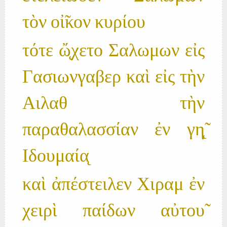
τὸν οἰ̃κον κυρίου
τότε ὤ̨χετο Σαλωμων εἰς
Γασιωνγαβερ καὶ εἰς τὴν
Αιλαθ τὴν
παραθαλασσίαν ἐν γη̨̃
Ιδουμαία̨
καὶ ἀπέστειλεν Χιραμ ἐν
χειρὶ παίδων αὐτου̃