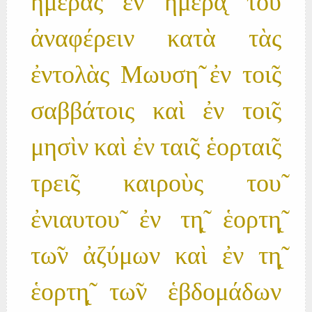
ἡμέρας ἐν ἡμέρα̨ του̃
ἀναφέρειν κατὰ τὰς
ἐντολὰς Μωυση̃ ἐν τοι̃ς
σαββάτοις καὶ ἐν τοι̃ς
μησὶν καὶ ἐν ται̃ς ἑορται̃ς
τρει̃ς καιροὺς του̃
ἐνιαυτου̃ ἐν τη̨̃ ἑορτη̨̃
τω̃ν ἀζύμων καὶ ἐν τη̨̃
ἑορτη̨̃ τω̃ν ἑβδομάδων