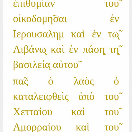
ἐπιθυμίαν του̃
οἰκοδομη̃σαι ἐν
Ιερουσαλημ καὶ ἐν τω̨̃
Λιβάνω̨ καὶ ἐν πάση̨ τη̨̃
βασιλεία̨ αὐτου̃
πα̃ς ὁ λαὸς ὁ
καταλειφθεὶς ἀπὸ του̃
Χετταίου καὶ του̃
Αμορραίου καὶ του̃