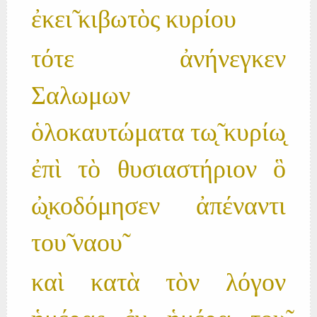
ἐκει̃ κιβωτὸς κυρίου
τότε ἀνήνεγκεν
Σαλωμων
ὁλοκαυτώματα τω̨̃ κυρίω̨
ἐπὶ τὸ θυσιαστήριον ὃ
ὠ̨κοδόμησεν ἀπέναντι
του̃ ναου̃
καὶ κατὰ τὸν λόγον