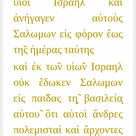
υἱοὶ Ισραηλ καὶ
ἀνήγαγεν αὐτοὺς
Σαλωμων εἰς φόρον ἕως
τη̃ς ἡμέρας ταύτης
καὶ ἐκ τω̃ν υἱω̃ν Ισραηλ
οὐκ ἔδωκεν Σαλωμων
εἰς παι̃δας τη̨̃ βασιλεία̨
αὐτου̃ ὅτι αὐτοὶ ἄνδρες
πολεμισταὶ καὶ ἄρχοντες