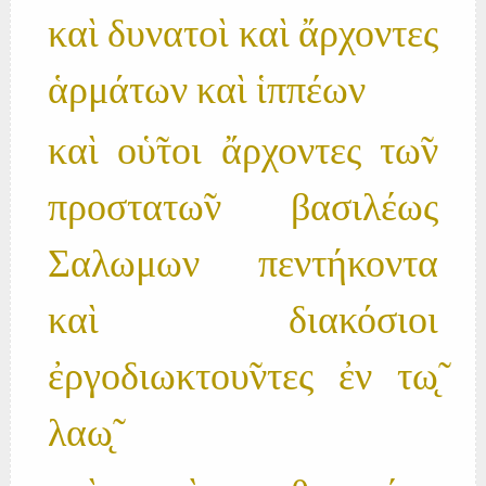
καὶ δυνατοὶ καὶ ἄρχοντες
ἁρμάτων καὶ ἱππέων
καὶ οὑ̃τοι ἄρχοντες τω̃ν
προστατω̃ν βασιλέως
Σαλωμων πεντήκοντα
καὶ διακόσιοι
ἐργοδιωκτου̃ντες ἐν τω̨̃
λαω̨̃