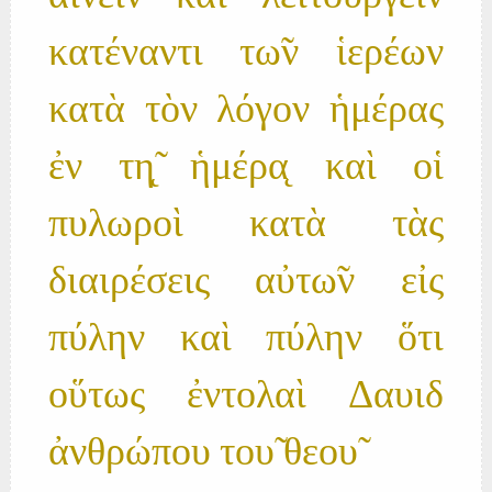
κατέναντι τω̃ν ἱερέων
κατὰ τὸν λόγον ἡμέρας
ἐν τη̨̃ ἡμέρα̨ καὶ οἱ
πυλωροὶ κατὰ τὰς
διαιρέσεις αὐτω̃ν εἰς
πύλην καὶ πύλην ὅτι
οὕτως ἐντολαὶ Δαυιδ
ἀνθρώπου του̃ θεου̃