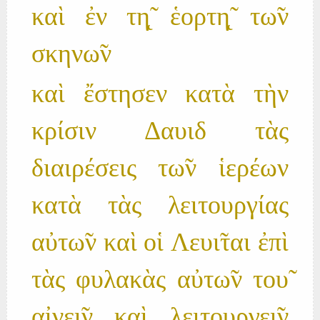
καὶ ἐν τη̨̃ ἑορτη̨̃ τω̃ν
σκηνω̃ν
καὶ ἔστησεν κατὰ τὴν
κρίσιν Δαυιδ τὰς
διαιρέσεις τω̃ν ἱερέων
κατὰ τὰς λειτουργίας
αὐτω̃ν καὶ οἱ Λευι̃ται ἐπὶ
τὰς φυλακὰς αὐτω̃ν του̃
αἰνει̃ν καὶ λειτουργει̃ν