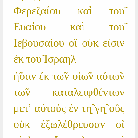
Φερεζαίου καὶ του̃
Ευαίου καὶ του̃
Ιεβουσαίου οἳ οὔκ εἰσιν
ἐκ του̃ Ισραηλ
ἠ̃σαν ἐκ τω̃ν υἱω̃ν αὐτω̃ν
τω̃ν καταλειφθέντων
μετ' αὐτοὺς ἐν τη̨̃ γη̨̃ οὓς
οὐκ ἐξωλέθρευσαν οἱ