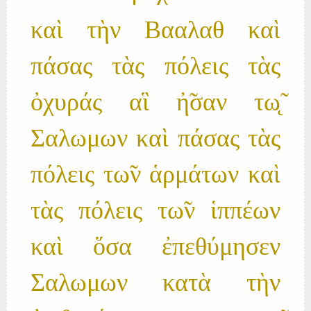
καὶ τὴν Βααλαθ καὶ
πάσας τὰς πόλεις τὰς
ὀχυράς αἳ ἠ̃σαν τω̨̃
Σαλωμων καὶ πάσας τὰς
πόλεις τω̃ν ἁρμάτων καὶ
τὰς πόλεις τω̃ν ἱππέων
καὶ ὅσα ἐπεθύμησεν
Σαλωμων κατὰ τὴν