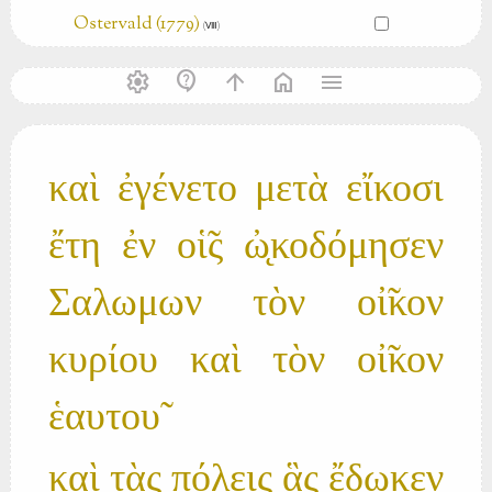
Ostervald (1779)
(Ⅷ)
settings
contact_support
arrow_upward
home
menu
καὶ ἐγένετο μετὰ εἴκοσι
ἔτη ἐν οἱ̃ς ὠ̨κοδόμησεν
Σαλωμων τὸν οἰ̃κον
κυρίου καὶ τὸν οἰ̃κον
ἑαυτου̃
καὶ τὰς πόλεις ἃς ἔδωκεν