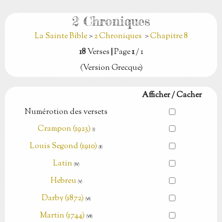
2 Chroniques
La Sainte Bible
>
2 Chroniques
>
Chapitre 8
18
Verses
|
Page
1
/ 1
(Version Grecque)
Afficher / Cacher
Numérotion des versets
Crampon (1923)
(Ⅰ)
Louis Segond (1910)
(Ⅱ)
Latin
(Ⅳ)
Hebreu
(Ⅴ)
Darby (1872)
(Ⅵ)
Martin (1744)
(Ⅶ)