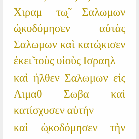
Χιραμ τω̨̃ Σαλωμων
ὠ̨κοδόμησεν αὐτὰς
Σαλωμων καὶ κατώ̨κισεν
ἐκει̃ τοὺς υἱοὺς Ισραηλ
καὶ ἠ̃λθεν Σαλωμων εἰς
Αιμαθ Σωβα καὶ
κατίσχυσεν αὐτήν
καὶ ὠ̨κοδόμησεν τὴν