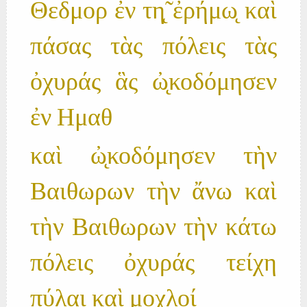
Θεδμορ ἐν τη̨̃ ἐρήμω̨ καὶ
πάσας τὰς πόλεις τὰς
ὀχυράς ἃς ὠ̨κοδόμησεν
ἐν Ημαθ
καὶ ὠ̨κοδόμησεν τὴν
Βαιθωρων τὴν ἄνω καὶ
τὴν Βαιθωρων τὴν κάτω
πόλεις ὀχυράς τείχη
πύλαι καὶ μοχλοί