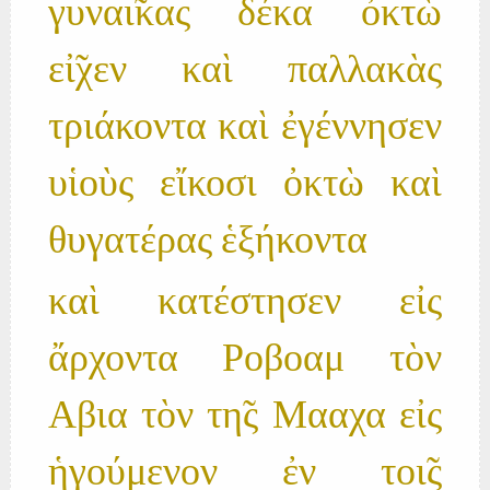
γυναι̃κας δέκα ὀκτὼ
εἰ̃χεν καὶ παλλακὰς
τριάκοντα καὶ ἐγέννησεν
υἱοὺς εἴκοσι ὀκτὼ καὶ
θυγατέρας ἑξήκοντα
καὶ κατέστησεν εἰς
ἄρχοντα Ροβοαμ τὸν
Αβια τὸν τη̃ς Μααχα εἰς
ἡγούμενον ἐν τοι̃ς