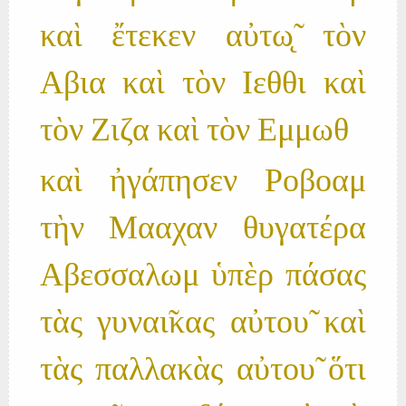
καὶ ἔτεκεν αὐτω̨̃ τὸν
Αβια καὶ τὸν Ιεθθι καὶ
τὸν Ζιζα καὶ τὸν Εμμωθ
καὶ ἠγάπησεν Ροβοαμ
τὴν Μααχαν θυγατέρα
Αβεσσαλωμ ὑπὲρ πάσας
τὰς γυναι̃κας αὐτου̃ καὶ
τὰς παλλακὰς αὐτου̃ ὅτι