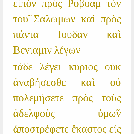
εἰπὸν πρὸς Ροβοαμ τὸν
του̃ Σαλωμων καὶ πρὸς
πάντα Ιουδαν καὶ
Βενιαμιν λέγων
τάδε λέγει κύριος οὐκ
ἀναβήσεσθε καὶ οὐ
πολεμήσετε πρὸς τοὺς
ἀδελφοὺς ὑμω̃ν
ἀποστρέφετε ἕκαστος εἰς