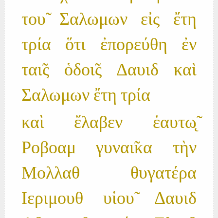
του̃ Σαλωμων εἰς ἔτη
τρία ὅτι ἐπορεύθη ἐν
ται̃ς ὁδοι̃ς Δαυιδ καὶ
Σαλωμων ἔτη τρία
καὶ ἔλαβεν ἑαυτω̨̃
Ροβοαμ γυναι̃κα τὴν
Μολλαθ θυγατέρα
Ιεριμουθ υἱου̃ Δαυιδ