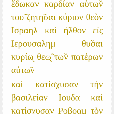
ἔδωκαν καρδίαν αὐτω̃ν
του̃ ζητη̃σαι κύριον θεὸν
Ισραηλ καὶ ἠ̃λθον εἰς
Ιερουσαλημ θυ̃σαι
κυρίω̨ θεω̨̃ τω̃ν πατέρων
αὐτω̃ν
καὶ κατίσχυσαν τὴν
βασιλείαν Ιουδα καὶ
κατίσχυσαν Ροβοαμ τὸν