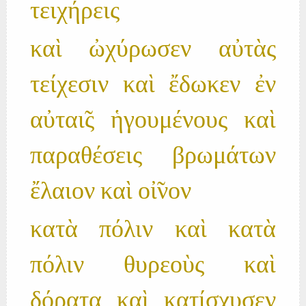
τειχήρεις
καὶ ὠχύρωσεν αὐτὰς
τείχεσιν καὶ ἔδωκεν ἐν
αὐται̃ς ἡγουμένους καὶ
παραθέσεις βρωμάτων
ἔλαιον καὶ οἰ̃νον
κατὰ πόλιν καὶ κατὰ
πόλιν θυρεοὺς καὶ
δόρατα καὶ κατίσχυσεν