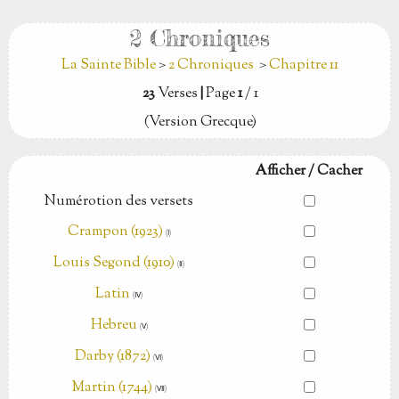
2 Chroniques
La Sainte Bible
>
2 Chroniques
>
Chapitre 11
23
Verses
|
Page
1
/ 1
(Version Grecque)
Afficher / Cacher
Numérotion des versets
Crampon (1923)
(Ⅰ)
Louis Segond (1910)
(Ⅱ)
Latin
(Ⅳ)
Hebreu
(Ⅴ)
Darby (1872)
(Ⅵ)
Martin (1744)
(Ⅶ)