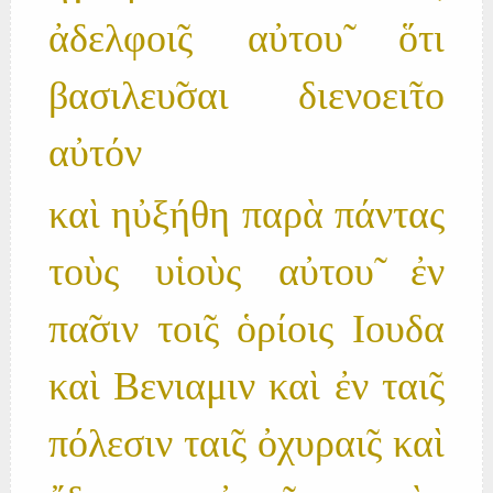
ἀδελφοι̃ς αὐτου̃ ὅτι
βασιλευ̃σαι διενοει̃το
αὐτόν
καὶ ηὐξήθη παρὰ πάντας
τοὺς υἱοὺς αὐτου̃ ἐν
πα̃σιν τοι̃ς ὁρίοις Ιουδα
καὶ Βενιαμιν καὶ ἐν ται̃ς
πόλεσιν ται̃ς ὀχυραι̃ς καὶ