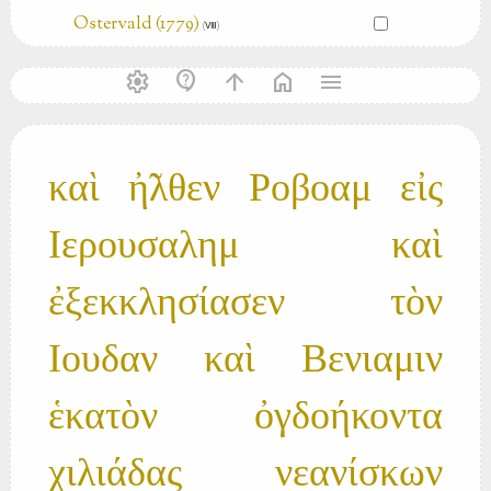
Ostervald (1779)
(Ⅷ)
settings
contact_support
arrow_upward
home
menu
καὶ ἠ̃λθεν Ροβοαμ εἰς
Ιερουσαλημ καὶ
ἐξεκκλησίασεν τὸν
Ιουδαν καὶ Βενιαμιν
ἑκατὸν ὀγδοήκοντα
χιλιάδας νεανίσκων