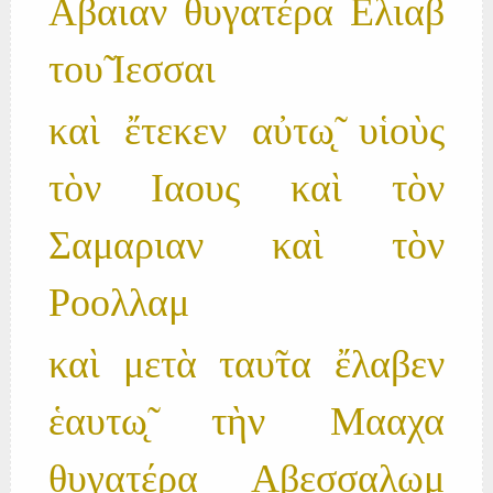
Αβαιαν θυγατέρα Ελιαβ
του̃ Ιεσσαι
καὶ ἔτεκεν αὐτω̨̃ υἱοὺς
τὸν Ιαους καὶ τὸν
Σαμαριαν καὶ τὸν
Ροολλαμ
καὶ μετὰ ταυ̃τα ἔλαβεν
ἑαυτω̨̃ τὴν Μααχα
θυγατέρα Αβεσσαλωμ