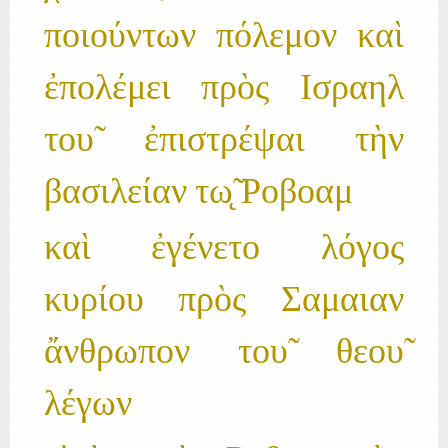
ποιούντων πόλεμον καὶ
ἐπολέμει πρὸς Ισραηλ
του̃ ἐπιστρέψαι τὴν
βασιλείαν τω̨̃ Ροβοαμ
καὶ ἐγένετο λόγος
κυρίου πρὸς Σαμαιαν
ἄνθρωπον του̃ θεου̃
λέγων