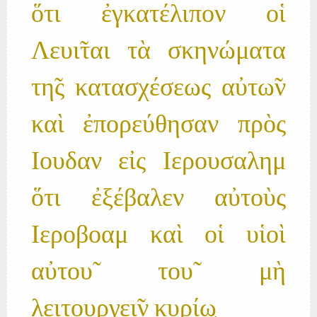
ὅτι ἐγκατέλιπον οἱ
Λευι̃ται τὰ σκηνώματα
τη̃ς κατασχέσεως αὐτω̃ν
καὶ ἐπορεύθησαν πρὸς
Ιουδαν εἰς Ιερουσαλημ
ὅτι ἐξέβαλεν αὐτοὺς
Ιεροβοαμ καὶ οἱ υἱοὶ
αὐτου̃ του̃ μὴ
λειτουργει̃ν κυρίω̨