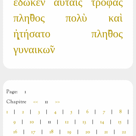
ἔδωκεν αὐται̃ς τροφὰς
πλη̃θος πολὺ καὶ
ἠ̨τήσατο πλη̃θος
γυναικω̃ν
Page:
1
Chapitre
<<
11
>>
1
|
2
|
3
|
4
|
5
|
6
|
7
|
8
|
9
|
10
|
11
|
12
|
13
|
14
|
15
|
16
|
17
|
18
|
19
|
20
|
21
|
22