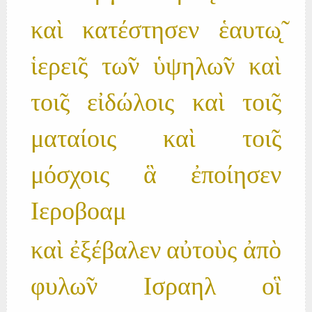
καὶ κατέστησεν ἑαυτω̨̃
ἱερει̃ς τω̃ν ὑψηλω̃ν καὶ
τοι̃ς εἰδώλοις καὶ τοι̃ς
ματαίοις καὶ τοι̃ς
μόσχοις ἃ ἐποίησεν
Ιεροβοαμ
καὶ ἐξέβαλεν αὐτοὺς ἀπὸ
φυλω̃ν Ισραηλ οἳ