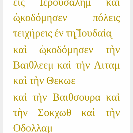
εἰς Ιερουσαλημ καὶ
ὠ̨κοδόμησεν πόλεις
τειχήρεις ἐν τη̨̃ Ιουδαία̨
καὶ ὠ̨κοδόμησεν τὴν
Βαιθλεεμ καὶ τὴν Αιταμ
καὶ τὴν Θεκωε
καὶ τὴν Βαιθσουρα καὶ
τὴν Σοκχωθ καὶ τὴν
Οδολλαμ