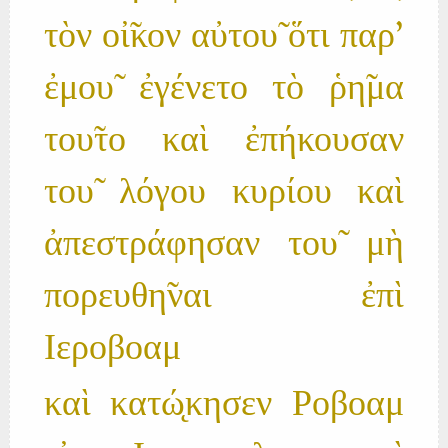
τὸν οἰ̃κον αὐτου̃ ὅτι παρ'
ἐμου̃ ἐγένετο τὸ ῥη̃μα
του̃το καὶ ἐπήκουσαν
του̃ λόγου κυρίου καὶ
ἀπεστράφησαν του̃ μὴ
πορευθη̃ναι ἐπὶ
Ιεροβοαμ
καὶ κατώ̨κησεν Ροβοαμ