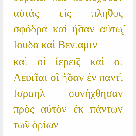
αὐτὰς εἰς πλη̃θος
σφόδρα καὶ ἠ̃σαν αὐτω̨̃
Ιουδα καὶ Βενιαμιν
καὶ οἱ ἱερει̃ς καὶ οἱ
Λευι̃ται οἳ ἠ̃σαν ἐν παντὶ
Ισραηλ συνήχθησαν
πρὸς αὐτὸν ἐκ πάντων
τω̃ν ὁρίων