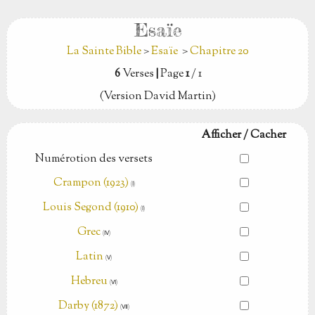
Esaïe
La Sainte Bible
>
Esaïe
>
Chapitre 20
6
Verses
|
Page
1
/ 1
(Version David Martin)
Afficher / Cacher
Numérotion des versets
Crampon (1923)
(Ⅰ)
Louis Segond (1910)
(Ⅰ)
Grec
(Ⅳ)
Latin
(Ⅴ)
Hebreu
(Ⅵ)
Darby (1872)
(Ⅶ)