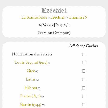
Ezéchiel
La Sainte Bible
>
Ezéchiel
>
Chapitre 6
14
Verses
|
Page
1
/ 1
(Version Crampon)
Afficher / Cacher
Numérotion des versets
Louis Segond (1910)
(Ⅰ)
Grec
(Ⅲ)
Latin
(Ⅳ)
Hebreu
(Ⅴ)
Darby (1872)
(Ⅵ)
Martin (1744)
(Ⅶ)