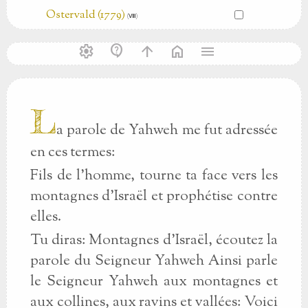
Ostervald (1779)
(Ⅷ)
settings
contact_support
arrow_upward
home
menu
L
a parole de Yahweh me fut adressée
en ces termes:
Fils de l'homme, tourne ta face vers les
montagnes d'Israël et prophétise contre
elles.
Tu diras: Montagnes d'Israël, écoutez la
parole du Seigneur Yahweh Ainsi parle
le Seigneur Yahweh aux montagnes et
aux collines, aux ravins et vallées: Voici