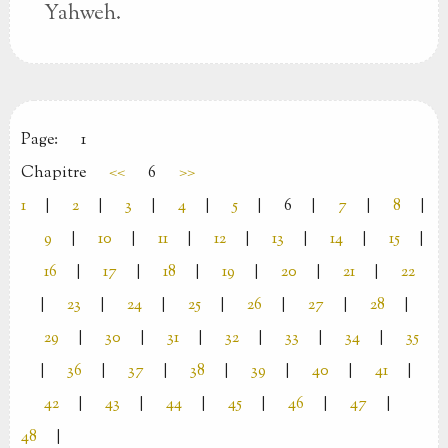
Yahweh.
Page:
1
Chapitre
<<
6
>>
1
|
2
|
3
|
4
|
5
|
6
|
7
|
8
|
9
|
10
|
11
|
12
|
13
|
14
|
15
|
16
|
17
|
18
|
19
|
20
|
21
|
22
|
23
|
24
|
25
|
26
|
27
|
28
|
29
|
30
|
31
|
32
|
33
|
34
|
35
|
36
|
37
|
38
|
39
|
40
|
41
|
42
|
43
|
44
|
45
|
46
|
47
|
48
|