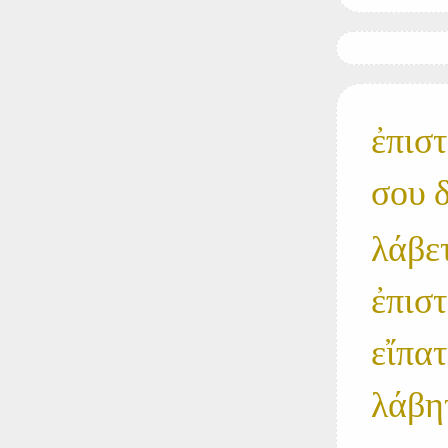
ἐπισ
σου δ
λάβε
ἐπισ
εἴπα
λάβη