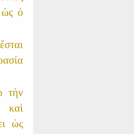
ὡς ὁ
̓́σται
ρασία
̀ τὴν
καὶ
ι ὡς