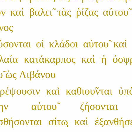
ν καὶ βαλει̃ τὰς ῥίζας αὐτου̃ 
νος
σονται οἱ κλάδοι αὐτου̃ καὶ ε
ἐλαία κατάκαρπος καὶ ἡ ὀσφ
υ̃ ὡς Λιβάνου
τρέψουσιν καὶ καθιου̃νται ὑπο
πην αὐτου̃ ζήσονται 
σθήσονται σίτω̨ καὶ ἐξανθήσε