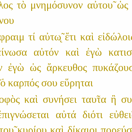
ελος τὸ μνημόσυνον αὐτου̃ ὡς ο
νου
φραιμ τί αὐτω̨̃ ἔτι καὶ εἰδώλοι
πείνωσα αὐτόν καὶ ἐγὼ κατι
ν ἐγὼ ὡς ἄρκευθος πυκάζου
̃ ὁ καρπός σου εὕρηται
οφὸς καὶ συνήσει ταυ̃τα ἢ συ
ἐπιγνώσεται αὐτά διότι εὐθει̃
̀ του̃ κυρίου καὶ δίκαιοι πορεύ