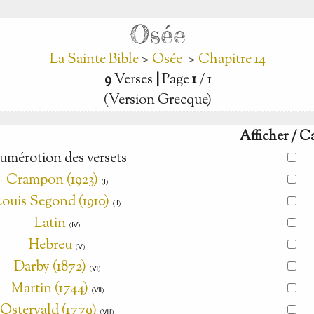
Osée
La Sainte Bible
>
Osée
>
Chapitre 14
9
Verses
|
Page
1
/ 1
(Version Grecque)
Afficher / C
umérotion des versets
Crampon (1923)
(Ⅰ)
ouis Segond (1910)
(Ⅱ)
Latin
(Ⅳ)
Hebreu
(Ⅴ)
Darby (1872)
(Ⅵ)
Martin (1744)
(Ⅶ)
Ostervald (1779)
(Ⅷ)