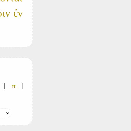
σιν ἐν
|
11
|