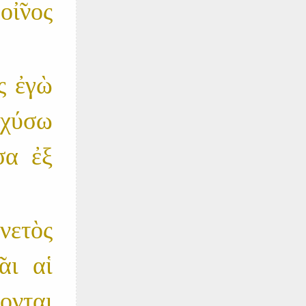
ἰ̃νος
ς ἐγὼ
σχύσω
σα ἐξ
νετὸς
αι αἱ
σονται