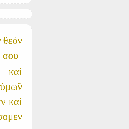
ν θεόν
ς σου
 καὶ
ὑμω̃ν
αν καὶ
σομεν