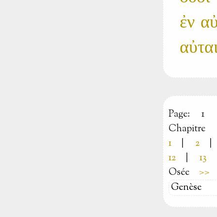
ἐν αυ
αὐται
Page:
1
Chapitre
1
|
2
|
12
|
13
Osée
>>