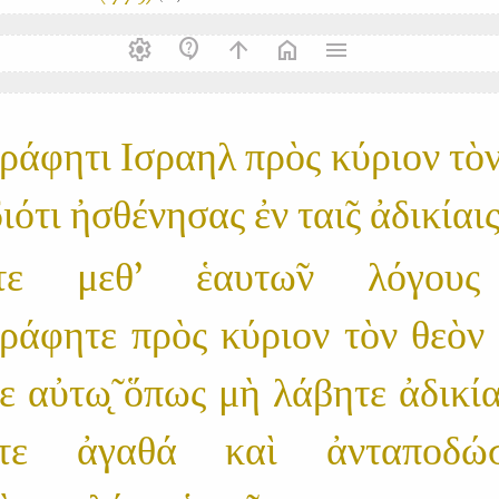
settings
contact_support
arrow_upward
home
menu
τράφητι Ισραηλ πρὸς κύριον τὸ
ιότι ἠσθένησας ἐν ται̃ς ἀδικίαι
τε μεθ' ἑαυτω̃ν λόγους
τράφητε πρὸς κύριον τὸν θεὸν 
τε αὐτω̨̃ ὅπως μὴ λάβητε ἀδικί
τε ἀγαθά καὶ ἀνταποδώ