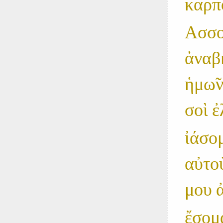
καρπο
Ασσου
ἀναβ
ἡμω̃ν
σοὶ 
ἰάσο
αὐτο
μου α
ἔσο