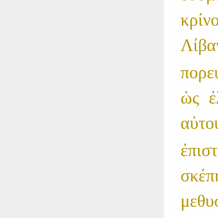
κρίνο
Λίβα
πορεύ
ὡς 
αὐτο
ἐπισ
σκέ
μεθυ