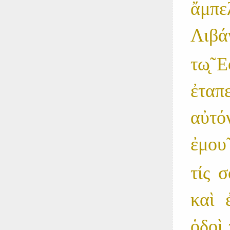
ἄμπ
Λιβά
τω̨̃ Ε
ἐτα
αὐτό
ἐμου
τίς σ
καὶ 
ὁδοι