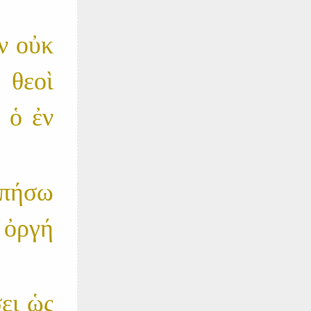
ν οὐκ
 θεοὶ
 ὁ ἐν
γαπήσω
 ὀργή
ει ὡς