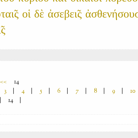
̓ται̃ς οἱ δὲ ἀσεβει̃ς ἀσθενήσου
̃ς
<<
14
3
|
4
|
5
|
6
|
7
|
8
|
9
|
10
|
14
|