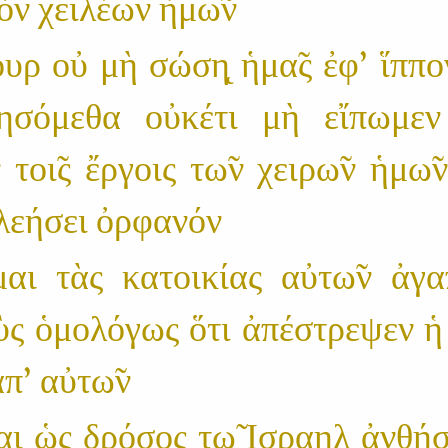
̀ν χειλέων ἡμω̃ν
ρ οὐ μὴ σώση̨ ἡμα̃ς ἐφ' ἵππο
ησόμεθα οὐκέτι μὴ εἴπωμεν
 τοι̃ς ἔργοις τω̃ν χειρω̃ν ἡμω̃ν
ἐλεήσει ὀρφανόν
μαι τὰς κατοικίας αὐτω̃ν ἀ
ὺς ὁμολόγως ὅτι ἀπέστρεψεν ἡ
̓π' αὐτω̃ν
μαι ὡς δρόσος τω̨̃ Ισραηλ ἀνθήσ