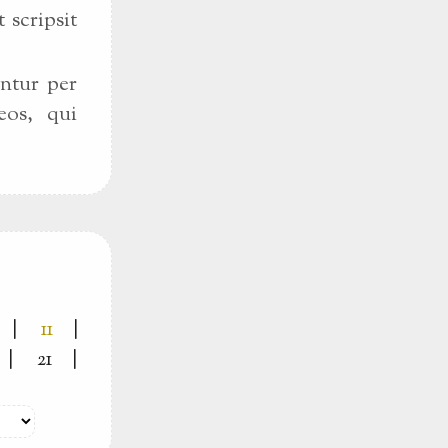
 scripsit
antur per
eos, qui
|
11
|
|
21
|