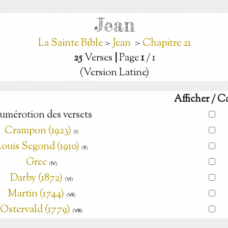
Jean
La Sainte Bible
>
Jean
>
Chapitre 21
25
Verses
|
Page
1
/ 1
(Version Latine)
Afficher / C
umérotion des versets
Crampon (1923)
(Ⅰ)
ouis Segond (1910)
(Ⅱ)
Grec
(Ⅳ)
Darby (1872)
(Ⅵ)
Martin (1744)
(Ⅶ)
Ostervald (1779)
(Ⅷ)