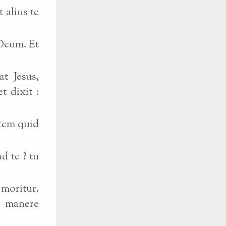
 alius te
 Deum. Et
t Jesus,
t dixit :
utem quid
d te ? tu
 moritur.
o manere