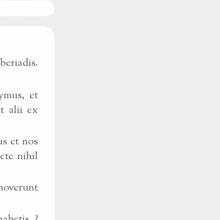
beriadis.
ymus, et
t alii ex
us et nos
cte nihil
gnoverunt
abetis ?