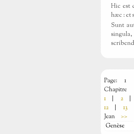
Hic est 
hæc : et
Sunt aut
singula
scribendi
Page:
1
Chapitre
1
|
2
|
12
|
13
Jean
>>