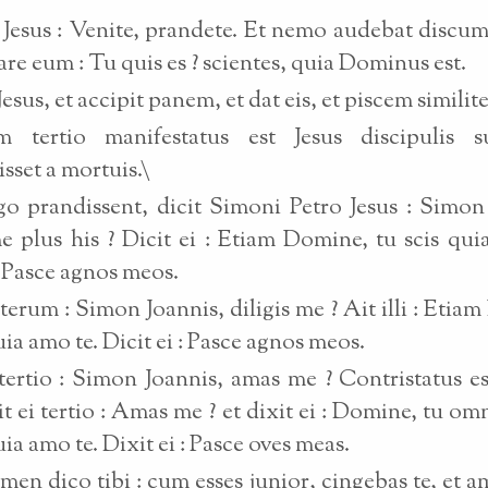
s Jesus : Venite, prandete. Et nemo audebat disc
are eum : Tu quis es ? scientes, quia Dominus est.
Jesus, et accipit panem, et dat eis, et piscem similite
 tertio manifestatus est Jesus discipulis 
isset a mortuis.\
 prandissent, dicit Simoni Petro Jesus : Simon
me plus his ? Dicit ei : Etiam Domine, tu scis qui
 : Pasce agnos meos.
 iterum : Simon Joannis, diligis me ? Ait illi : Etia
uia amo te. Dicit ei : Pasce agnos meos.
 tertio : Simon Joannis, amas me ? Contristatus es
it ei tertio : Amas me ? et dixit ei : Domine, tu omn
uia amo te. Dixit ei : Pasce oves meas.
en dico tibi : cum esses junior, cingebas te, et 