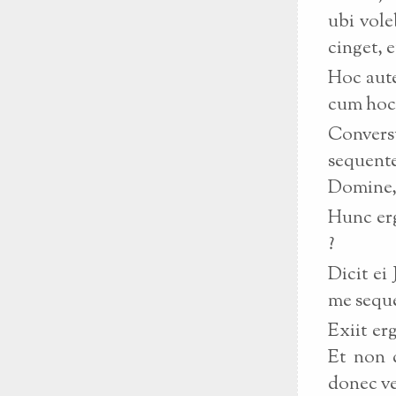
ubi vole
cinget, 
Hoc aute
cum hoc 
Convers
sequente
Domine, q
Hunc erg
?
Dicit ei
me seque
Exiit er
Et non 
donec ve