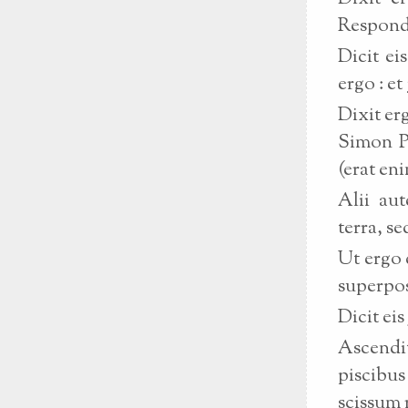
Responde
Dicit ei
ergo : e
Dixit er
Simon Pe
(erat eni
Alii au
terra, se
Ut ergo 
superpos
Dicit eis
Ascendi
piscibus
scissum 