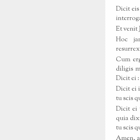
Dicit ei
interrog
Et venit 
Hoc jam
resurrex
Cum ergo
diligis 
Dicit ei
Dicit ei
tu scis q
Dicit ei
quia dix
tu scis q
Amen, am