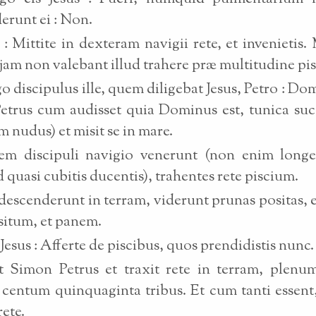
runt ei : Non.
s : Mittite in dexteram navigii rete, et invenietis.
t jam non valebant illud trahere præ multitudine pi
go discipulus ille, quem diligebat Jesus, Petro : Dom
trus cum audisset quia Dominus est, tunica suc
m nudus) et misit se in mare.
tem discipuli navigio venerunt (non enim longe
d quasi cubitis ducentis), trahentes rete piscium.
descenderunt in terram, viderunt prunas positas, 
itum, et panem.
 Jesus : Afferte de piscibus, quos prendidistis nunc.
t Simon Petrus et traxit rete in terram, plenu
 centum quinquaginta tribus. Et cum tanti essent
rete.