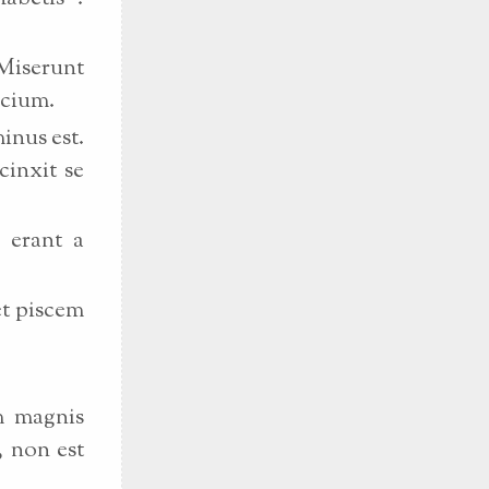
 Miserunt
scium.
inus est.
cinxit se
 erant a
et piscem
m magnis
, non est