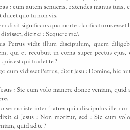
bas : cum autem senueris, extendes manus tuas, et
et ducet quo tu non vis.
m dixit significans qua morte clarificaturus esset
dixisset, dicit ei : Sequere me.\
us Petrus vidit illum discipulum, quem diligeba
m, qui et recubuit in cœna super pectus ejus, e
uis est qui tradet te ?
o cum vidisset Petrus, dixit Jesu : Domine, hic a
 Jesus : Sic eum volo manere donec veniam, quid a
re.
go sermo iste inter fratres quia discipulus ille non
dixit ei Jesus : Non moritur, sed : Sic eum vol
niam, quid ad te ?