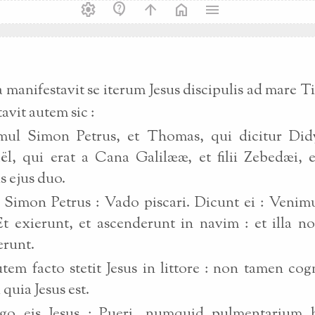
settings
contact_support
arrow_upward
home
menu
a manifestavit se iterum Jesus discipulis ad mare Ti
avit autem sic :
imul Simon Petrus, et Thomas, qui dicitur Did
l, qui erat a Cana Galilææ, et filii Zebedæi, e
s ejus duo.
s Simon Petrus : Vado piscari. Dicunt ei : Venim
t exierunt, et ascenderunt in navim : et illa no
erunt.
em facto stetit Jesus in littore : non tamen co
 quia Jesus est.
rgo eis Jesus : Pueri, numquid pulmentarium h