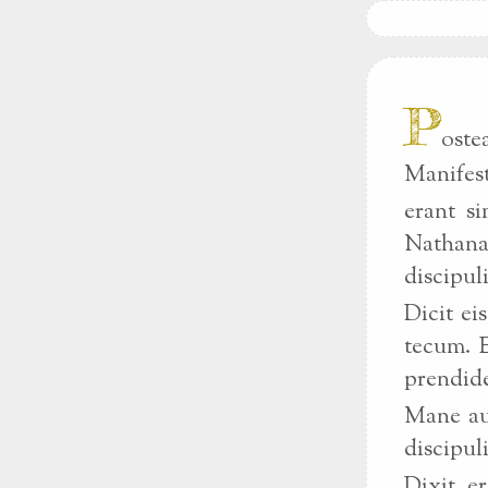
P
oste
Manifest
erant s
Nathanaë
discipuli
Dicit ei
tecum. E
prendid
Mane aut
discipuli
Dixit e