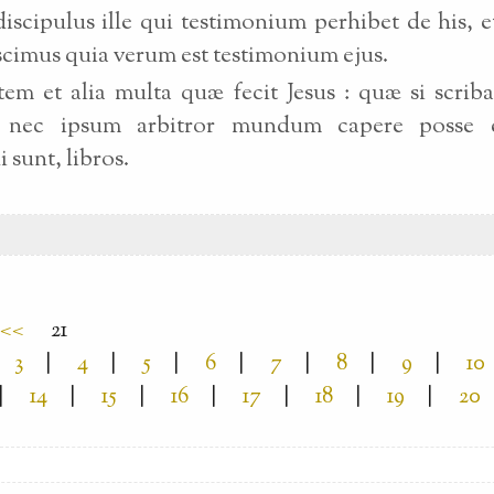
discipulus ille qui testimonium perhibet de his, et
 scimus quia verum est testimonium ejus.
em et alia multa quæ fecit Jesus : quæ si scrib
, nec ipsum arbitror mundum capere posse 
 sunt, libros.
<<
21
3
|
4
|
5
|
6
|
7
|
8
|
9
|
10
|
14
|
15
|
16
|
17
|
18
|
19
|
20