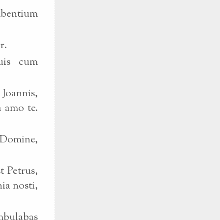
umbentium
r.
suis cum
 Joannis,
a amo te.
m Domine,
t Petrus,
ia nosti,
ambulabas